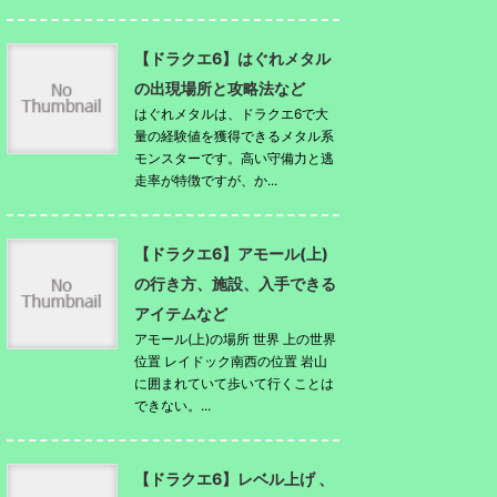
【ドラクエ6】はぐれメタル
の出現場所と攻略法など
はぐれメタルは、ドラクエ6で大
量の経験値を獲得できるメタル系
モンスターです。高い守備力と逃
走率が特徴ですが、か...
【ドラクエ6】アモール(上)
の行き方、施設、入手できる
アイテムなど
アモール(上)の場所 世界 上の世界
位置 レイドック南西の位置 岩山
に囲まれていて歩いて行くことは
できない。...
【ドラクエ6】レベル上げ 、