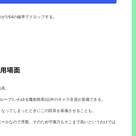
が1/64の確率でドロップする。
用場面
防具。
ループ(いわゆる魔術師系)以外のキャラ全員が装備できる。
くなってしまったときにこの防具を装備させることも。
モールなので序盤。そのため守備力もそこまで高いというわけでは