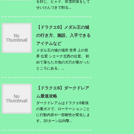
を封じ、ヒャド、吹雪対策をして
せいけんづきで削る...
【ドラクエ6】メダル王の城
の行き方、施設、入手できる
アイテムなど
メダル王の城の場所 世界 上の世
界 位置 シエーナ北西の位置。 初
めて落ちた大地の大穴が塞がった
ところにある。...
【ドラクエ6】ダークドレア
ム最速攻略
ダークドレアムはドラクエ6最強
の裏ボスで、ローテーションごと
に行動内容や一部耐性が変化しま
す。20ターン以内撃...