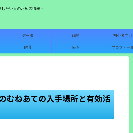
略したい人のための情報・
データ
戦闘
初心者向け
防具
装備
プロフィー
つのむねあての入手場所と有効活