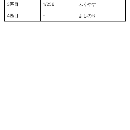
3匹目
1/256
ふくやす
4匹目
-
よしのり