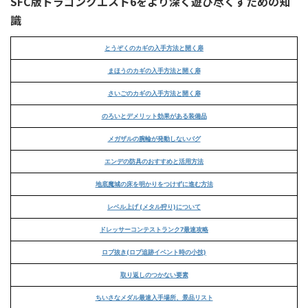
SFC版ドラゴンクエスト6をより深く遊び尽くすための知
識
とうぞくのカギの入手方法と開く扉
まほうのカギの入手方法と開く扉
さいごのカギの入手方法と開く扉
のろいとデメリット効果がある装備品
メガザルの腕輪が発動しないバグ
エンデの防具のおすすめと活用方法
地底魔城の床を明かりをつけずに進む方法
レベル上げ (メタル狩り)について
ドレッサーコンテストランク7最速攻略
ロブ抜き(ロブ追跡イベント時の小技)
取り返しのつかない要素
ちいさなメダル最速入手場所、景品リスト