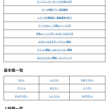
オープニング～ダーマの大地の大穴
ダーマ神殿(下)～地底魔城
ムドー(幻)撃破後～熟練度稼ぎ終了
アークボルト～空飛ぶベッド入手
空飛ぶベッド入手～さびたつるぎ入手
さびたつるぎ入手～グラコス撃破
グラコス撃破～まおうのつかい撃破
まおうのつかい撃破～エンディング
基本職一覧
せんし
ぶとうか
まほうつかい
そうりょ
おどりこ
とうぞく
まものつかい
しょうにん
あそびにん
上級職一覧