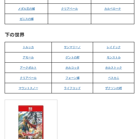
メダル王の城
クリアベール
カルベローナ
ゼニスの城
下の世界
トルッカ
サンマリーノ
レイドック
アモール
ゲントの村
モンストル
アークボルト
ホルコッタ
ホルストック
クリアベール
フォーン城
ペスカニ
マウントスノー
ライフコッド
ザクソンの村