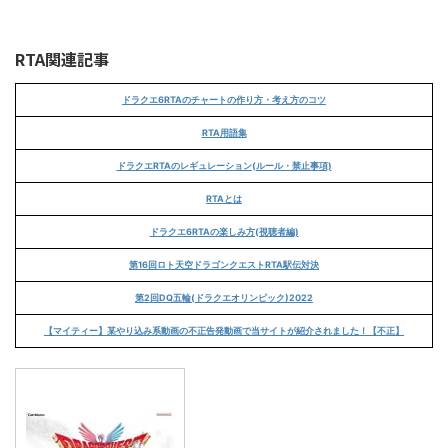
RTA関連記事
ドラクエ6RTAのチャートの作り方・考え方のコツ
RTA用語集
ドラクエRTAのレギュレーション(ルール・禁止事項)
RTAとは
ドラクエ6RTAの楽しみ方(視聴者編)
第16回ロト天空ドラゴンクエストRTA駅伝対決
第2回DQ五輪(ドラクエオリンピック)2022
【マイティー】某やり込み系動画の不正告発動画で当サイトが紹介されました！【不正】