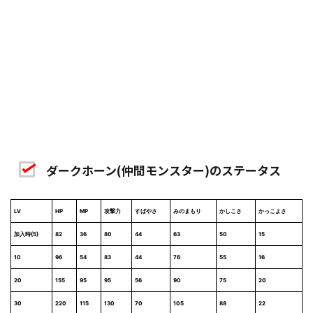
ダークホーン(仲間モンスター)のステータス
LV
HP
MP
攻撃力
すばやさ
みのまもり
かしこさ
かっこよさ
加入時(5)
82
36
80
44
63
50
15
10
96
54
83
44
76
55
16
20
155
95
95
56
90
75
20
30
220
115
130
70
105
88
22