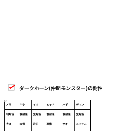
ダークホーン(仲間モンスター)の耐性
メラ
ギラ
イオ
ヒャド
バギ
ディン
弱耐性
弱耐性
無耐性
弱耐性
弱耐性
無耐性
火炎
吹雪
岩石
軍隊
ザキ
ニフラム