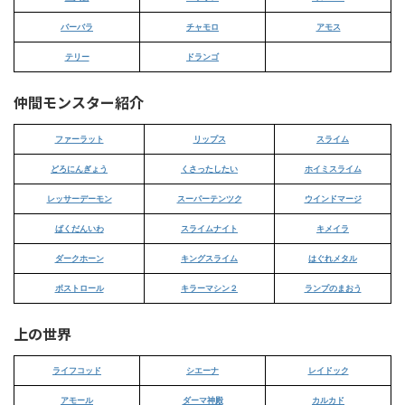
バーバラ
チャモロ
アモス
テリー
ドランゴ
仲間モンスター紹介
ファーラット
リップス
スライム
どろにんぎょう
くさったしたい
ホイミスライム
レッサーデーモン
スーパーテンツク
ウインドマージ
ばくだんいわ
スライムナイト
キメイラ
ダークホーン
キングスライム
はぐれメタル
ボストロール
キラーマシン２
ランプのまおう
上の世界
ライフコッド
シエーナ
レイドック
アモール
ダーマ神殿
カルカド