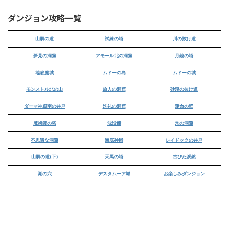
ダンジョン攻略一覧
山肌の道
試練の塔
川の抜け道
夢見の洞窟
アモール北の洞窟
月鏡の塔
地底魔城
ムドーの島
ムドーの城
モンストル北の山
旅人の洞窟
砂漠の抜け道
ダーマ神殿南の井戸
洗礼の洞窟
運命の壁
魔術師の塔
沈没船
氷の洞窟
不思議な洞窟
海底神殿
レイドックの井戸
山肌の道(下)
天馬の塔
古びた炭鉱
湖の穴
デスタムーア城
お楽しみダンジョン