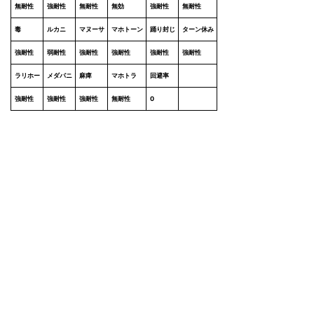
無耐性
強耐性
無耐性
無効
強耐性
無耐性
毒
ルカニ
マヌーサ
マホトーン
踊り封じ
ターン休み
強耐性
弱耐性
強耐性
強耐性
強耐性
強耐性
ラリホー
メダパニ
麻痺
マホトラ
回避率
強耐性
強耐性
強耐性
無耐性
0