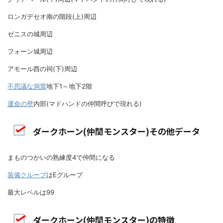
ロンガデセオ南の階段(上)周辺
ゼニスの城周辺
フォーン城周辺
アモール西の祠(下)周辺
不思議な洞窟
地下1～地下2階
運命の壁
内部(マドハンドの仲間呼びで現れる)
ダークホーン(仲間モンスター)その他データ
まものつかいの熟練度4で仲間になる
装備クループ
はEグループ
最大レベルは99
ダークホーン(仲間モンスター)の特徴