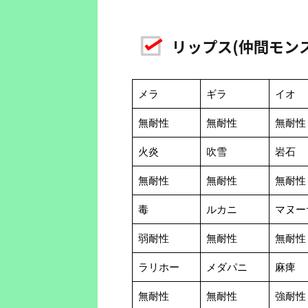
リップス(仲間モン
メラ
ギラ
イオ
無耐性
無耐性
無耐性
火炎
吹雪
岩石
無耐性
無耐性
無耐性
毒
ルカニ
マヌー
弱耐性
無耐性
無耐性
ラリホー
メダパニ
麻痺
無耐性
無耐性
強耐性