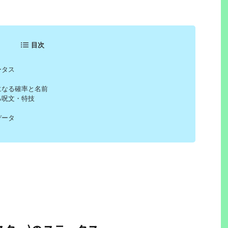
目次
ータス
になる確率と名前
る呪文・特技
データ