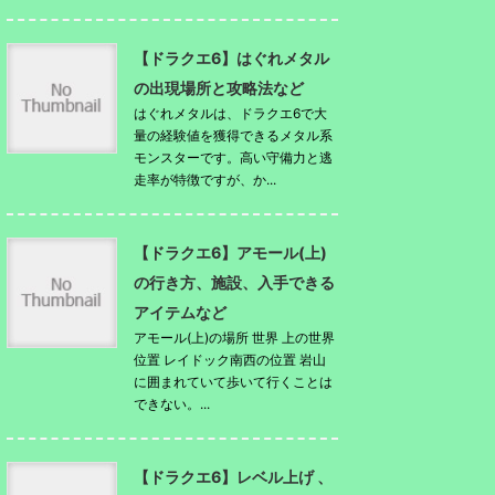
【ドラクエ6】はぐれメタル
の出現場所と攻略法など
はぐれメタルは、ドラクエ6で大
量の経験値を獲得できるメタル系
モンスターです。高い守備力と逃
走率が特徴ですが、か...
【ドラクエ6】アモール(上)
の行き方、施設、入手できる
アイテムなど
アモール(上)の場所 世界 上の世界
位置 レイドック南西の位置 岩山
に囲まれていて歩いて行くことは
できない。...
【ドラクエ6】レベル上げ 、