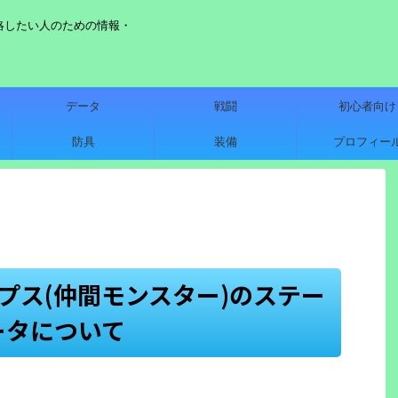
略したい人のための情報・
データ
戦闘
初心者向け
防具
装備
プロフィー
プス(仲間モンスター)のステー
ータについて