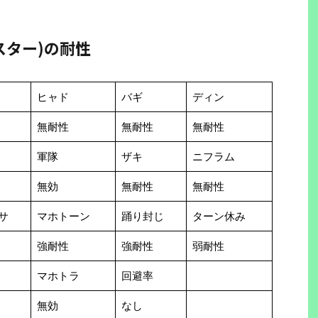
スター)の耐性
ヒャド
バギ
ディン
無耐性
無耐性
無耐性
軍隊
ザキ
ニフラム
無効
無耐性
無耐性
サ
マホトーン
踊り封じ
ターン休み
強耐性
強耐性
弱耐性
マホトラ
回避率
無効
なし