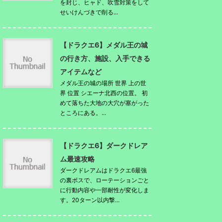
を封じ、ヒャド、吹雪対策をして
せいけんづきで削る...
【ドラクエ6】メダル王の城
の行き方、施設、入手できる
アイテムなど
メダル王の城の場所 世界 上の世
界 位置 シエーナ北西の位置。 初
めて落ちた大地の大穴が塞がった
ところにある。...
【ドラクエ6】ダークドレア
ム最速攻略
ダークドレアムはドラクエ6最強
の裏ボスで、ローテーションごと
に行動内容や一部耐性が変化しま
す。20ターン以内撃...