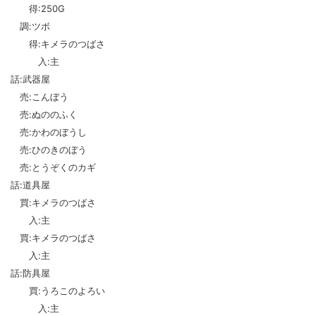
得:250G
調:ツボ
得:キメラのつばさ
入:主
話:武器屋
売:こんぼう
売:ぬののふく
売:かわのぼうし
売:ひのきのぼう
売:とうぞくのカギ
話:道具屋
買:キメラのつばさ
入:主
買:キメラのつばさ
入:主
話:防具屋
買:うろこのよろい
入:主