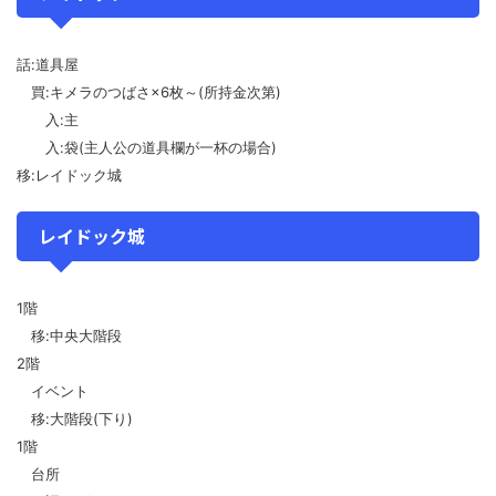
話:道具屋
買:キメラのつばさ×6枚～(所持金次第)
入:主
入:袋(主人公の道具欄が一杯の場合)
移:レイドック城
レイドック城
1階
移:中央大階段
2階
イベント
移:大階段(下り)
1階
台所