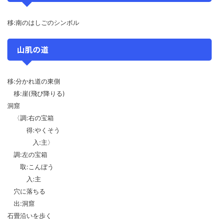
移:南のはしごのシンボル
山肌の道
移:分かれ道の東側
移:崖(飛び降りる)
洞窟
〈調:右の宝箱
得:やくそう
入:主〉
調:左の宝箱
取:こんぼう
入:主
穴に落ちる
出:洞窟
石畳沿いを歩く