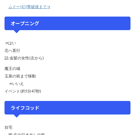
ムドー(幻)撃破後まで→
オープニング
→はい
北へ直行
話:金髪の女性(左から)
魔王の城
玉座の前まで移動
→いいえ
イベント(約1分47秒)
ライフコッド
自宅
移:右の引き出しの前