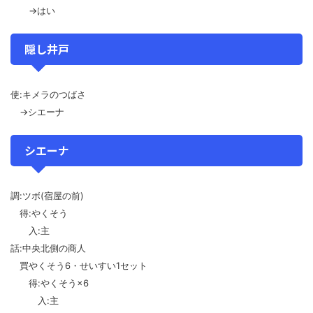
→はい
隠し井戸
使:キメラのつばさ
→シエーナ
シエーナ
調:ツボ(宿屋の前)
得:やくそう
入:主
話:中央北側の商人
買やくそう6・せいすい1セット
得:やくそう×6
入:主