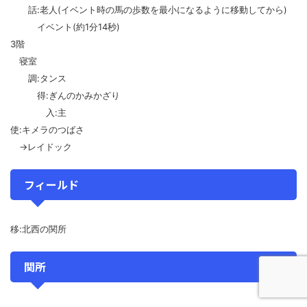
話:老人(イベント時の馬の歩数を最小になるように移動してから)
イベント(約1分14秒)
3階
寝室
調:タンス
得:ぎんのかみかざり
入:主
使:キメラのつばさ
→レイドック
フィールド
移:北西の関所
関所