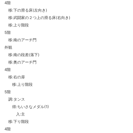
4階
移:下の滑る床(左向き)
移:武闘家の２つ上の滑る床(右向き)
移:上り階段
5階
移:南のアーチ門
外観
移:南の段差(落下)
移:奥のアーチ門
4階
移:右の扉
移:上り階段
5階
調:タンス
得:ちいさなメダル(1)
入:主
移:下り階段
4階