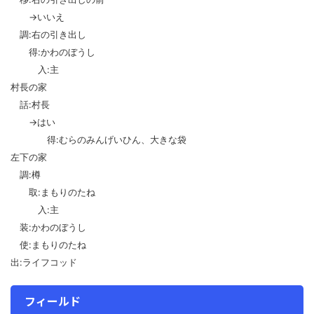
→いいえ
調:右の引き出し
得:かわのぼうし
入:主
村長の家
話:村長
→はい
得:むらのみんげいひん、大きな袋
左下の家
調:樽
取:まもりのたね
入:主
装:かわのぼうし
使:まもりのたね
出:ライフコッド
フィールド