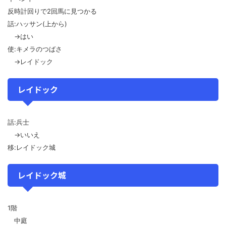
反時計回りで2回馬に見つかる
話:ハッサン(上から)
→はい
使:キメラのつばさ
→レイドック
レイドック
話:兵士
→いいえ
移:レイドック城
レイドック城
1階
中庭