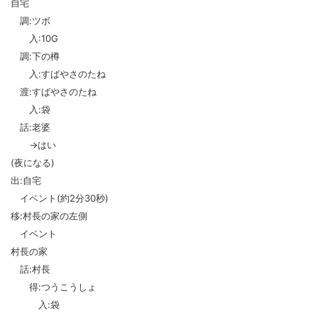
自宅
調:ツボ
入:10G
調:下の樽
入:すばやさのたね
渡:すばやさのたね
入:袋
話:老婆
→はい
(夜になる)
出:自宅
イベント(約2分30秒)
移:村長の家の左側
イベント
村長の家
話:村長
得:つうこうしょ
入:袋