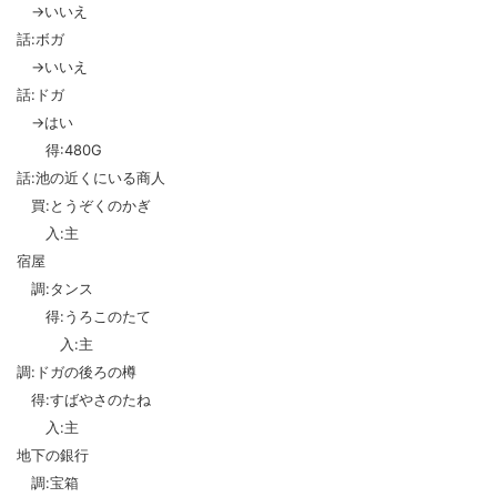
→いいえ
話:ボガ
→いいえ
話:ドガ
→はい
得:480G
話:池の近くにいる商人
買:とうぞくのかぎ
入:主
宿屋
調:タンス
得:うろこのたて
入:主
調:ドガの後ろの樽
得:すばやさのたね
入:主
地下の銀行
調:宝箱