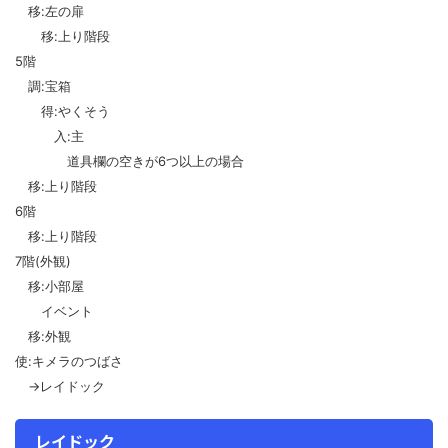
移:左の扉
移:上り階段
5階
調:宝箱
得:やくそう
入:主
道具欄の空きが6つ以上の場合
移:上り階段
6階
移:上り階段
7階(外観)
移:小部屋
イベント
移:外観
使:キメラのつばさ
→レイドック
レイドック