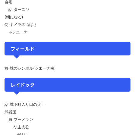
自宅
話:ターニヤ
(朝になる)
使:キメラのつばさ
→シエーナ
フィールド
移:城のシンボル(シエーナ南)
レイドック
話:城下町入り口の兵士
武器屋
買:ブーメラン
入:主人公
→はい