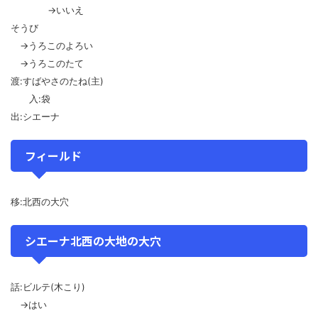
→いいえ
そうび
→うろこのよろい
→うろこのたて
渡:すばやさのたね(主)
入:袋
出:シエーナ
フィールド
移:北西の大穴
シエーナ北西の大地の大穴
話:ビルテ(木こり)
→はい