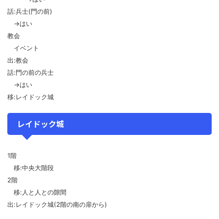
話:兵士(門の前)
→はい
教会
イベント
出:教会
話:門の前の兵士
→はい
移:レイドック城
レイドック城
1階
移:中央大階段
2階
移:人と人との隙間
出:レイドック城(2階の南の扉から)