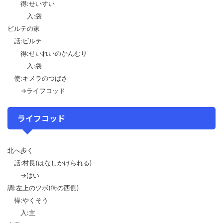
得:せいすい
入:袋
ビルテの家
話:ビルテ
得:せいれいのかんむり
入:袋
使:キメラのつばさ
→ライフコッド
ライフコッド
北へ歩く
話:村長(はなしかけられる)
→はい
調:左上のツボ(街の西側)
得:やくそう
入:主