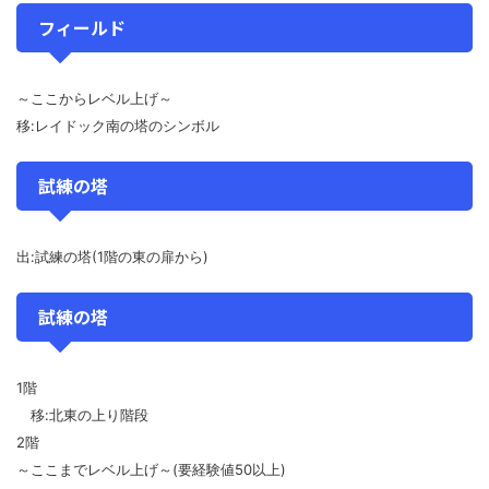
フィールド
～ここからレベル上げ～
移:レイドック南の塔のシンボル
試練の塔
出:試練の塔(1階の東の扉から)
試練の塔
1階
移:北東の上り階段
2階
～ここまでレベル上げ～(要経験値50以上)