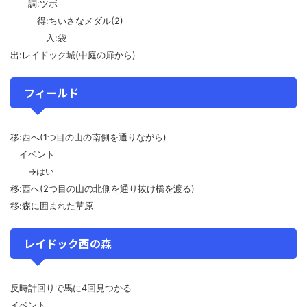
調:ツボ
得:ちいさなメダル(2)
入:袋
出:レイドック城(中庭の扉から)
フィールド
移:西へ(1つ目の山の南側を通りながら)
イベント
→はい
移:西へ(2つ目の山の北側を通り抜け橋を渡る)
移:森に囲まれた草原
レイドック西の森
反時計回りで馬に4回見つかる
イベント