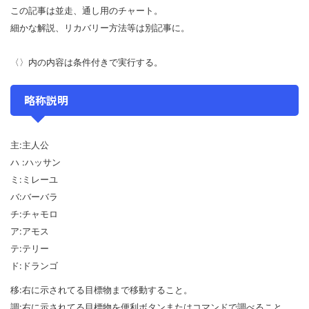
この記事は並走、通し用のチャート。
細かな解説、リカバリー方法等は別記事に。
〈〉内の内容は条件付きで実行する。
略称説明
主:主人公
ハ :ハッサン
ミ:ミレーユ
バ:バーバラ
チ:チャモロ
ア:アモス
テ:テリー
ド:ドランゴ
移:右に示されてる目標物まで移動すること。
調:右に示されてる目標物を便利ボタンまたはコマンドで調べること。