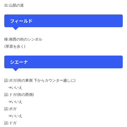
出:山肌の道
フィールド
移:南西の街のシンボル
(草原を歩く)
シエーナ
話:ボガ(街の東側 下からカウンター越しに)
→いいえ
話:ドガ(街の西側)
→いいえ
話:ボガ
→いいえ
話:ドガ