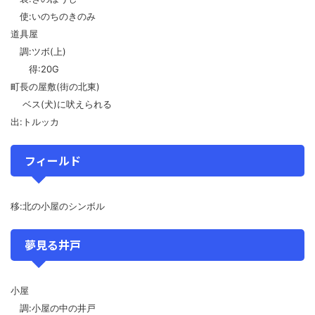
使:いのちのきのみ
道具屋
調:ツボ(上)
得:20G
町長の屋敷(街の北東)
ベス(犬)に吠えられる
出:トルッカ
フィールド
移:北の小屋のシンボル
夢見る井戸
小屋
調:小屋の中の井戸