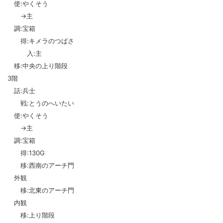
使:やくそう
→主
調:宝箱
得:キメラのつばさ
入:主
移:中央の上り階段
3階
話:兵士
戦:とうのへいたい
使:やくそう
→主
調:宝箱
得:130G
移:西南のアーチ門
外観
移:北東のアーチ門
内観
移:上り階段