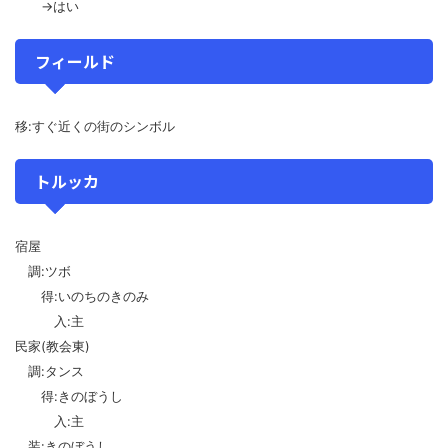
→はい
フィールド
移:すぐ近くの街のシンボル
トルッカ
宿屋
調:ツボ
得:いのちのきのみ
入:主
民家(教会東)
調:タンス
得:きのぼうし
入:主
装:きのぼうし