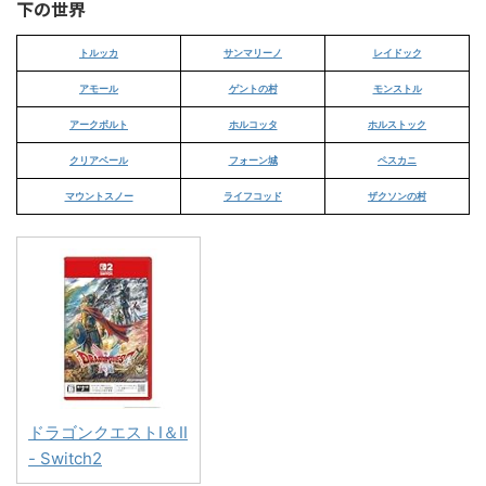
下の世界
トルッカ
サンマリーノ
レイドック
アモール
ゲントの村
モンストル
アークボルト
ホルコッタ
ホルストック
クリアベール
フォーン城
ペスカニ
マウントスノー
ライフコッド
ザクソンの村
ドラゴンクエストI＆II
- Switch2