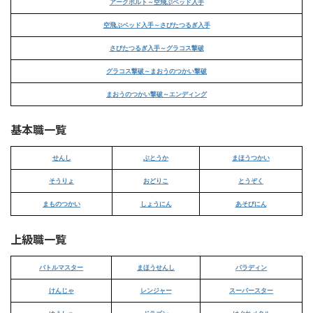
アークボルト～空飛ぶベッド入手
空飛ぶベッド入手～さびたつるぎ入手
さびたつるぎ入手～グラコス撃破
グラコス撃破～まおうのつかい撃破
まおうのつかい撃破～エンディング
基本職一覧
せんし
ぶとうか
まほうつかい
そうりょ
おどりこ
とうぞく
まものつかい
しょうにん
あそびにん
上級職一覧
バトルマスター
まほうせんし
パラディン
けんじゃ
レンジャー
スーパースター