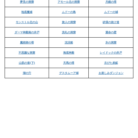
夢見の洞窟
アモール北の洞窟
月鏡の塔
地底魔城
ムドーの島
ムドーの城
モンストル北の山
旅人の洞窟
砂漠の抜け道
ダーマ神殿南の井戸
洗礼の洞窟
運命の壁
魔術師の塔
沈没船
氷の洞窟
不思議な洞窟
海底神殿
レイドックの井戸
山肌の道(下)
天馬の塔
古びた炭鉱
湖の穴
デスタムーア城
お楽しみダンジョン