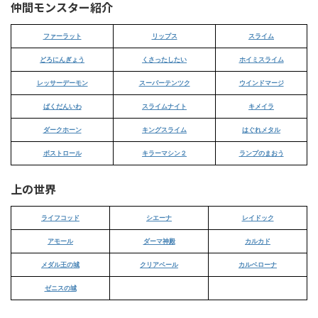
仲間モンスター紹介
ファーラット
リップス
スライム
どろにんぎょう
くさったしたい
ホイミスライム
レッサーデーモン
スーパーテンツク
ウインドマージ
ばくだんいわ
スライムナイト
キメイラ
ダークホーン
キングスライム
はぐれメタル
ボストロール
キラーマシン２
ランプのまおう
上の世界
ライフコッド
シエーナ
レイドック
アモール
ダーマ神殿
カルカド
メダル王の城
クリアベール
カルベローナ
ゼニスの城