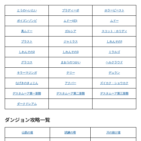
とうのへいたい
ブラディーポ
ホラービースト
ポイズンゾンビ
ムドー(幻)
ムドー
真ムドー
ガルシア
スコット・ホリディ
ブラスト
ジャミラス
しれんその1
しれんその2
しれんその3
ミラルゴ
グラコス
まおうのつかい
ヘルクラウド
キラーマジンガ
テリー
デュラン
なげきのきょじん
アクバー
ズイカク・ショウカク
デスタムーア第一形態
デスタムーア第二形態
デスタムーア第三形態
ダークドレアム
ダンジョン攻略一覧
山肌の道
試練の塔
川の抜け道