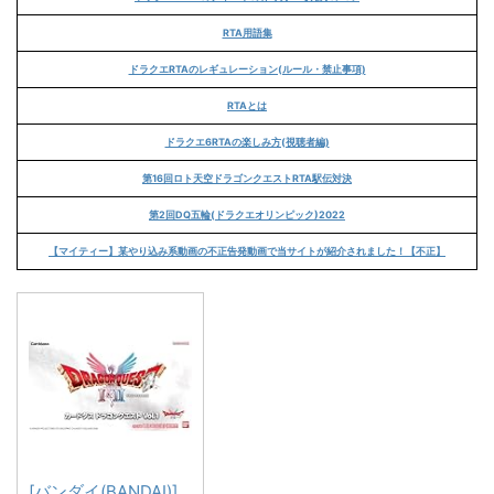
RTA用語集
ドラクエRTAのレギュレーション(ルール・禁止事項)
RTAとは
ドラクエ6RTAの楽しみ方(視聴者編)
第16回ロト天空ドラゴンクエストRTA駅伝対決
第2回DQ五輪(ドラクエオリンピック)2022
【マイティー】某やり込み系動画の不正告発動画で当サイトが紹介されました！【不正】
[バンダイ(BANDAI)]