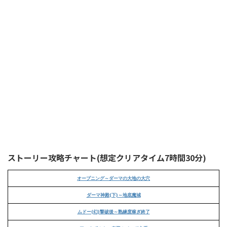
ストーリー攻略チャート(想定クリアタイム7時間30分)
オープニング～ダーマの大地の大穴
ダーマ神殿(下)～地底魔城
ムドー(幻)撃破後～熟練度稼ぎ終了