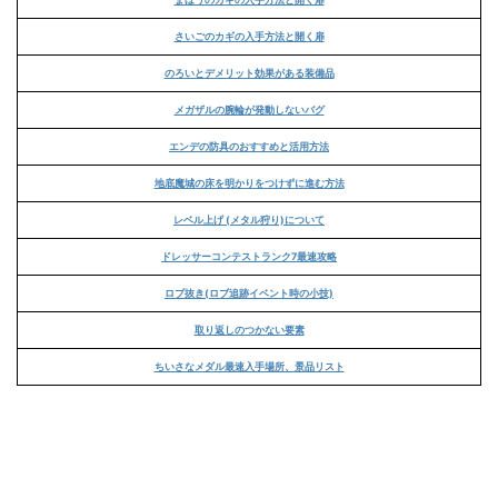
さいごのカギの入手方法と開く扉
のろいとデメリット効果がある装備品
メガザルの腕輪が発動しないバグ
エンデの防具のおすすめと活用方法
地底魔城の床を明かりをつけずに進む方法
レベル上げ (メタル狩り)について
ドレッサーコンテストランク7最速攻略
ロブ抜き(ロブ追跡イベント時の小技)
取り返しのつかない要素
ちいさなメダル最速入手場所、景品リスト