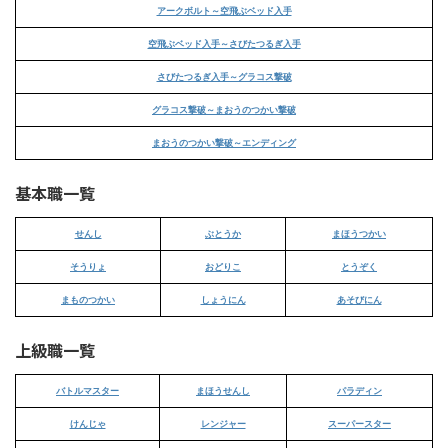
アークボルト～空飛ぶベッド入手
空飛ぶベッド入手～さびたつるぎ入手
さびたつるぎ入手～グラコス撃破
グラコス撃破～まおうのつかい撃破
まおうのつかい撃破～エンディング
基本職一覧
せんし
ぶとうか
まほうつかい
そうりょ
おどりこ
とうぞく
まものつかい
しょうにん
あそびにん
上級職一覧
バトルマスター
まほうせんし
パラディン
けんじゃ
レンジャー
スーパースター