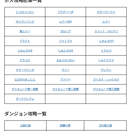
ボス攻略記事一覧
とうのへいたい
ブラディーポ
ホラービースト
ポイズンゾンビ
ムドー(幻)
ムドー
真ムドー
ガルシア
スコット・ホリディ
ブラスト
ジャミラス
しれんその1
しれんその2
しれんその3
ミラルゴ
グラコス
まおうのつかい
ヘルクラウド
キラーマジンガ
テリー
デュラン
なげきのきょじん
アクバー
ズイカク・ショウカク
デスタムーア第一形態
デスタムーア第二形態
デスタムーア第三形態
ダークドレアム
ダンジョン攻略一覧
山肌の道
試練の塔
川の抜け道