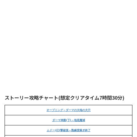
ストーリー攻略チャート(想定クリアタイム7時間30分)
オープニング～ダーマの大地の大穴
ダーマ神殿(下)～地底魔城
ムドー(幻)撃破後～熟練度稼ぎ終了