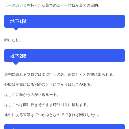
ラーのカガミ
を持った状態での
ムドー
討伐が最大の目的。
地下1階
特になし。
地下2階
最初に訪れるフロアは南に行くのみ。南に行くと外観に出られる。
外観は洞窟に戻る別の穴と下に向かうはしごがある。
はしごに向かうのが正規ルート。
はしごへは南に行きそのまま時計回りに移動する。
途中にある宝箱はてつかぶとなのでできれば回収したい。