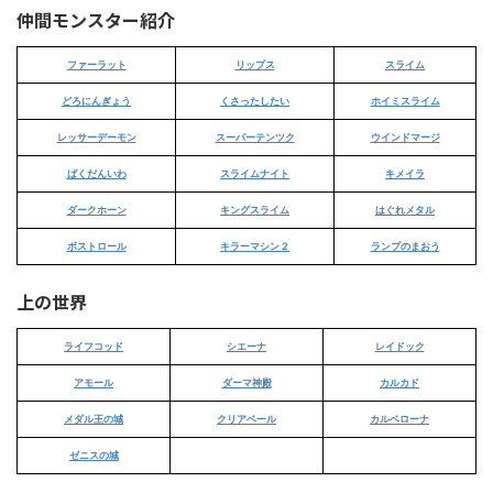
仲間モンスター紹介
ファーラット
リップス
スライム
どろにんぎょう
くさったしたい
ホイミスライム
レッサーデーモン
スーパーテンツク
ウインドマージ
ばくだんいわ
スライムナイト
キメイラ
ダークホーン
キングスライム
はぐれメタル
ボストロール
キラーマシン２
ランプのまおう
上の世界
ライフコッド
シエーナ
レイドック
アモール
ダーマ神殿
カルカド
メダル王の城
クリアベール
カルベローナ
ゼニスの城