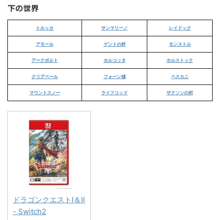
下の世界
トルッカ
サンマリーノ
レイドック
アモール
ゲントの村
モンストル
アークボルト
ホルコッタ
ホルストック
クリアベール
フォーン城
ペスカニ
マウントスノー
ライフコッド
ザクソンの村
ドラゴンクエストI＆II
- Switch2