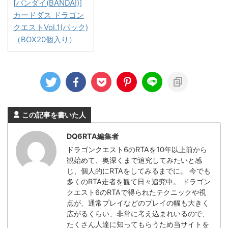
[バンダイ(BANDAI)]
カードダス ドラゴン
クエストVol.1(パック)
（BOX20個入り）
この記事を書いた人
DQ6RTA編集者
ドラゴンクエスト6のRTAを10年以上前から
観始めて、奥深くまで追究してみたいと感
じ、個人的にRTAをしてみるまでに。 今でも
多くのRTA走者を観て日々追究中。 ドラゴン
クエスト6のRTAで得られたテクニックや視
点が、通常プレイなどのプレイの幅も大きく
広がるくらい、非常に考え込まれいるので、
たくさん人達に知ってもらうため当サイトを