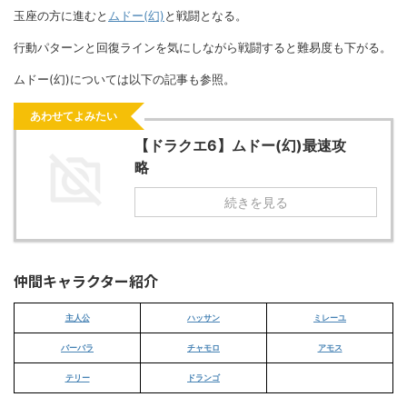
玉座の方に進むと
ムドー(幻)
と戦闘となる。
行動パターンと回復ラインを気にしながら戦闘すると難易度も下がる。
ムドー(幻)については以下の記事も参照。
あわせてよみたい
【ドラクエ6】ムドー(幻)最速攻
略
続きを見る
仲間キャラクター紹介
主人公
ハッサン
ミレーユ
バーバラ
チャモロ
アモス
テリー
ドランゴ