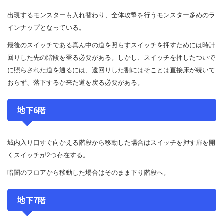
出現するモンスターも入れ替わり、全体攻撃を行うモンスター多めのラ
インナップとなっている。
最後のスイッチである真ん中の道を照らすスイッチを押すためには時計
回りした先の階段を登る必要がある。しかし、スイッチを押したついで
に照らされた道を通るには、遠回りした割にはそことは直接床が続いて
おらず、落下するか来た道を戻る必要がある。
地下6階
城内入り口すぐ向かえる階段から移動した場合はスイッチを押す扉を開
くスイッチが2つ存在する。
暗闇のフロアから移動した場合はそのまま下り階段へ。
地下7階