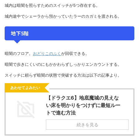
城内は暗闇を照らすためのスイッチが5つ存在する。
城内途中でシェーラから預かっていたラーのカガミを渡される。
地下5階
暗闇のフロア。
おどりこのふく
が回収できる。
暗闇で歩きにくいのにもかかわらずしっかりエンカウントする。
スイッチに頼らず暗闇の状態で突破する方法は以下の記事より。
あわせてよみたい
【ドラクエ6】地底魔城の見えな
い床を明かりをつけずに最短ルー
トで進む方法
続きを見る