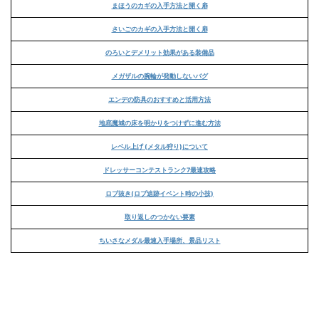
まほうのカギの入手方法と開く扉
さいごのカギの入手方法と開く扉
のろいとデメリット効果がある装備品
メガザルの腕輪が発動しないバグ
エンデの防具のおすすめと活用方法
地底魔城の床を明かりをつけずに進む方法
レベル上げ (メタル狩り)について
ドレッサーコンテストランク7最速攻略
ロブ抜き(ロブ追跡イベント時の小技)
取り返しのつかない要素
ちいさなメダル最速入手場所、景品リスト