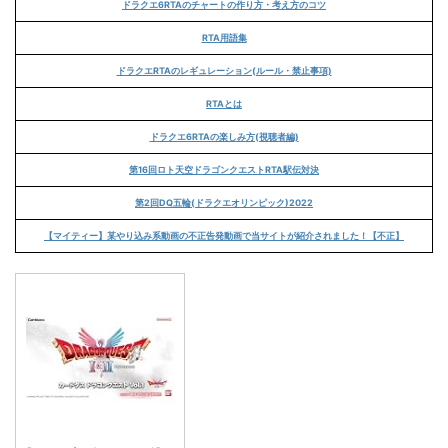
ドラクエ6RTAのチャートの作り方・考え方のコツ
RTA用語集
ドラクエRTAのレギュレーション(ルール・禁止事項)
RTAとは
ドラクエ6RTAの楽しみ方(視聴者編)
第16回ロト天空ドラゴンクエストRTA駅伝対決
第2回DQ五輪(ドラクエオリンピック)2022
【マイティー】某やり込み系動画の不正告発動画で当サイトが紹介されました！【不正】