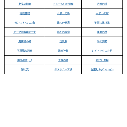
夢見の洞窟
アモール北の洞窟
月鏡の塔
地底魔城
ムドーの島
ムドーの城
モンストル北の山
旅人の洞窟
砂漠の抜け道
ダーマ神殿南の井戸
洗礼の洞窟
運命の壁
魔術師の塔
沈没船
氷の洞窟
不思議な洞窟
海底神殿
レイドックの井戸
山肌の道(下)
天馬の塔
古びた炭鉱
湖の穴
デスタムーア城
お楽しみダンジョン