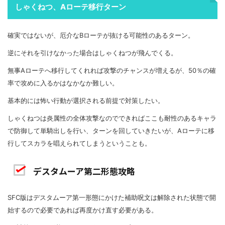
しゃくねつ、Aローテ移行ターン
確実ではないが、厄介なBローテが抜ける可能性のあるターン。
逆にそれを引けなかった場合はしゃくねつが飛んでくる。
無事Aローテへ移行してくれれば攻撃のチャンスが増えるが、50％の確
率で攻めに入るかはなかなか難しい。
基本的には怖い行動が選択される前提で対策したい。
しゃくねつは炎属性の全体攻撃なのでできればここも耐性のあるキャラ
で防御して単騎出しを行い、ターンを回していきたいが、Aローテに移
行してスカラを唱えられてしまうということも。
デスタムーア第二形態攻略
SFC版はデスタムーア第一形態にかけた補助呪文は解除された状態で開
始するので必要であれば再度かけ直す必要がある。