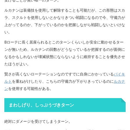
ルカナンは装備技を使用して解除することも可能だが、この形態はスカ
ラ、スクルトを使用しないとかなりきつい戦闘になるので今、守備力が
上がってるのか、下がっているのかを把握しながら戦闘しないといけな
い。
Bローテに長く居座られるとこのターンくらいしか安全に動かせるター
ンが無いため、ルカナンの回数がどうなっているか把握するのが面倒に
なるかもしれないが壊滅状態にならないように維持することを優先させ
たほうがよい。
賢さが高くないローテーションなのですでに自身にかかっている
バイキ
ルト
を重ねがけしたり、こちらの守備力が下がりきっているのに
ルカナ
ン
を使用する可能性がある。
まわしげり、しっぷうづきターン
絶対にダメージを受けてしまうターン。