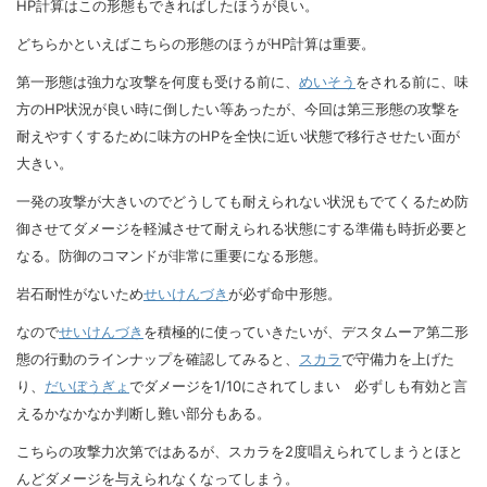
HP計算はこの形態もできればしたほうが良い。
どちらかといえばこちらの形態のほうがHP計算は重要。
第一形態は強力な攻撃を何度も受ける前に、
めいそう
をされる前に、味
方のHP状況が良い時に倒したい等あったが、今回は第三形態の攻撃を
耐えやすくするために味方のHPを全快に近い状態で移行させたい面が
大きい。
一発の攻撃が大きいのでどうしても耐えられない状況もでてくるため防
御させてダメージを軽減させて耐えられる状態にする準備も時折必要と
なる。防御のコマンドが非常に重要になる形態。
岩石耐性がないため
せいけんづき
が必ず命中形態。
なので
せいけんづき
を積極的に使っていきたいが、デスタムーア第二形
態の行動のラインナップを確認してみると、
スカラ
で守備力を上げた
り、
だいぼうぎょ
でダメージを1/10にされてしまい 必ずしも有効と言
えるかなかなか判断し難い部分もある。
こちらの攻撃力次第ではあるが、スカラを2度唱えられてしまうとほと
んどダメージを与えられなくなってしまう。