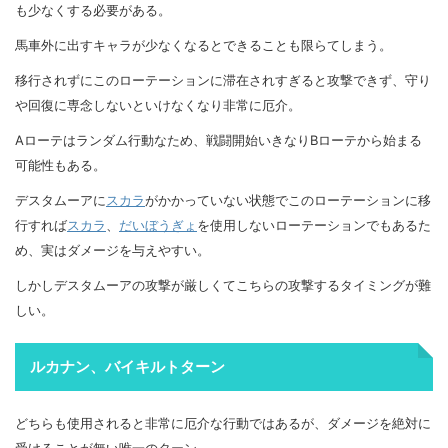
も少なくする必要がある。
馬車外に出すキャラが少なくなるとできることも限らてしまう。
移行されずにこのローテーションに滞在されすぎると攻撃できず、守り
や回復に専念しないといけなくなり非常に厄介。
Aローテはランダム行動なため、戦闘開始いきなりBローテから始まる
可能性もある。
デスタムーアに
スカラ
がかかっていない状態でこのローテーションに移
行すれば
スカラ
、
だいぼうぎょ
を使用しないローテーションでもあるた
め、実はダメージを与えやすい。
しかしデスタムーアの攻撃が厳しくてこちらの攻撃するタイミングが難
しい。
ルカナン、バイキルトターン
どちらも使用されると非常に厄介な行動ではあるが、ダメージを絶対に
受けることが無い唯一のターン。