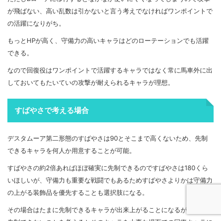
が飛ばない、高い乱数は引かないと言う考えでなければワンポイントで
の活躍になりがち。
もっとHPが高く、守備力の高いキャラはどのローテーションでも活躍
できる。
なので回復役はワンポイントで活躍するキャラではなく常に馬車外に出
しておいてもたいていの攻撃が耐えられるキャラが理想。
すばやさで考える場合
デスタムーア第二形態のすばやさは90とそこまで高くないため、先制
できるキャラを何人か用意することが可能。
すばやさの約2倍あればほぼ確実に先制できるのですばやさは180くら
いほしいが、守備力も重要な戦闘でもあるためすばやさよりかは守備力
の上がる装飾品を優先することも選択肢になる。
その場合はたまに先制できるキャラが出来上がることになるが、確実に