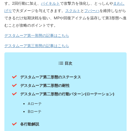
す。2回行動に加え、
バイキルト
で攻撃力を強化し、とっしんや
まわし
げり
で大ダメージを与えてきます。
スクルト
と
フバーハ
を維持しながら
できるだけ短期決戦を狙い、MPや回復アイテムを温存して第3形態へ進
むことが攻略のポイントです。
デスタムーア第一形態の記事はこちら
デスタムーア第三形態の記事はこちら
目次
デスタムーア第二形態のステータス
デスタムーア第二形態の耐性
デスタムーア第二形態の行動パターン(ローテーション)
Aローテ
Bローテ
各行動解説