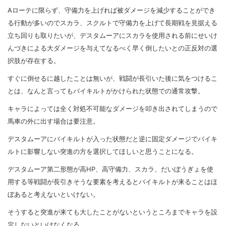
Aローテに限らず、守備力を上げれば被ダメージを減少することができ
る行動が多いのでスカラ、スクルトで守備力を上げて長期戦を見据える
立ち回りも取りたいが、デスタムーアにスカラを使用される前にせいけ
んづきによる大ダメージを与えてなるべく早く倒したいとの正反対の選
択肢が存在する。
すぐに倒せるに越したことは無いが、戦闘が長引いた後に気をつけるこ
とは、なんと言ってもバイキルトがかけられた状態での通常攻撃。
キャラによっては全く対処不可能なダメージを叩き出されてしまうので
馬車の外に出す場合は要注意。
デスタムーアにバイキルトが入った状態だと逆に固定ダメージでバイキ
ルトに影響しない突進の方を選択してほしいと思うことになる。
デスタムーア第二形態が高HP、高守備力、スカラ、だいぼうぎょを使
用する等戦闘が長引きそうな要素を考えるとバイキルトが来ることはほ
ぼあると考えないといけない。
そうすると突進が来ても大したことがないというところまでキャラを設
定しないといけなくなる。