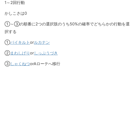
1～2回行動
かしこさは0
①～③の順番に2つの選択肢のうち50%の確率でどちらかの行動を選
択する
①
バイキルト
or
ルカナン
②
まわしげり
or
しっぷうづき
③
しゃくねつ
orAローテへ移行