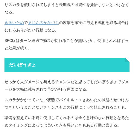
りスカラを使用されてしまうと長期戦の可能性を覚悟しないといけなく
なる。
きあいため
で
まじんのかなづち
の攻撃を確実に与える戦術を取る場合は
むしろありがたい行動になる。
SFC版はターン経過で効果が切れることが無いため、使用されればずっ
と効果が続く。
だいぼうぎょ
せっかく大ダメージを与えるチャンスだと思ってもだいぼうぎょでダメ
ージを大幅に減らされて予定が狂う原因になる。
スカラがかかっていない状態でバイキルト＋きあいため状態のせいけん
づきというまたとないチャンスもこの行動によって阻止されることも。
準備を整えている時に使用してくれるのは全く意味のない行動となるた
めタイミングによっては良いときも悪いときもある行動と言える。