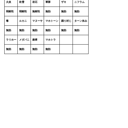
火炎
吹雪
岩石
軍隊
ザキ
ニフラム
弱耐性
弱耐性
無耐性
無効
無効
無効
毒
ルカニ
マヌーサ
マホトーン
踊り封じ
ターン休み
無効
無効
無効
無効
無効
無効
ラリホー
メダパニ
麻痺
マホトラ
無効
無効
無効
無効