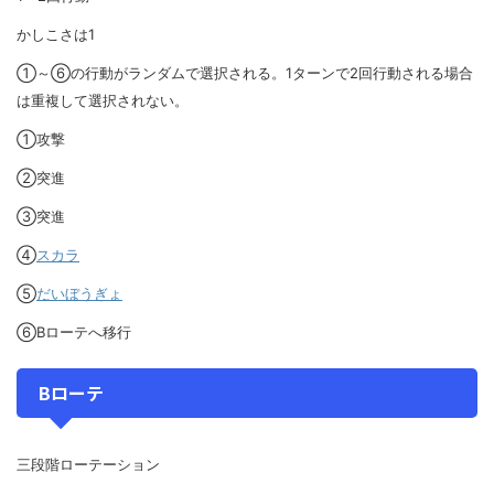
かしこさは1
①～⑥の行動がランダムで選択される。1ターンで2回行動される場合
は重複して選択されない。
①攻撃
②突進
③突進
④
スカラ
⑤
だいぼうぎょ
⑥Bローテへ移行
Bローテ
三段階ローテーション