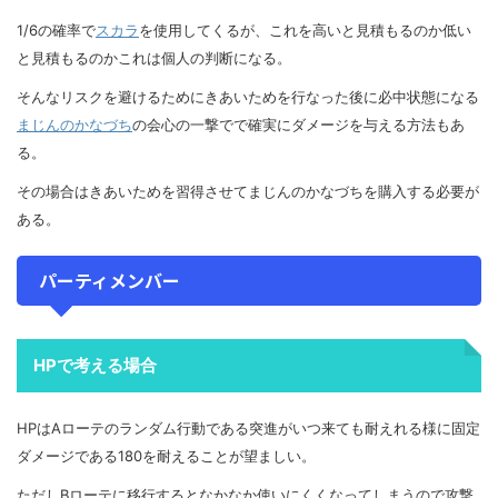
1/6の確率で
スカラ
を使用してくるが、これを高いと見積もるのか低い
と見積もるのかこれは個人の判断になる。
そんなリスクを避けるためにきあいためを行なった後に必中状態になる
まじんのかなづち
の会心の一撃でで確実にダメージを与える方法もあ
る。
その場合はきあいためを習得させてまじんのかなづちを購入する必要が
ある。
パーティメンバー
HPで考える場合
HPはAローテのランダム行動である突進がいつ来ても耐えれる様に固定
ダメージである180を耐えることが望ましい。
ただしBローテに移行するとなかなか使いにくくなってしまうので攻撃