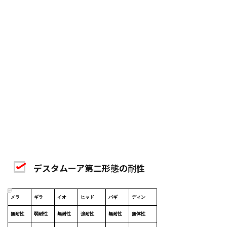
デスタムーア第二形態の耐性
メラ
ギラ
イオ
ヒャド
バギ
ディン
無耐性
弱耐性
無耐性
強耐性
無耐性
無体性