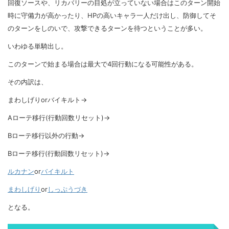
回復ソースや、リカバリーの目処が立っていない場合はこのターン開始
時に守備力が高かったり、HPの高いキャラ一人だけ出し、防御してそ
のターンをしのいで、攻撃できるターンを待つということが多い。
いわゆる単騎出し。
このターンで始まる場合は最大で4回行動になる可能性がある。
その内訳は、
まわしげりorバイキルト→
Aローテ移行(行動回数リセット)→
Bローテ移行以外の行動→
Bローテ移行(行動回数リセット)→
ルカナン
or
バイキルト
まわしげり
or
しっぷうづき
となる。