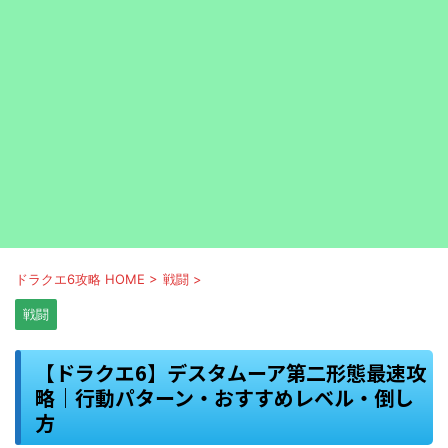
ドラクエ6攻略 HOME
>
戦闘
>
戦闘
【ドラクエ6】デスタムーア第二形態最速攻
略｜行動パターン・おすすめレベル・倒し
方