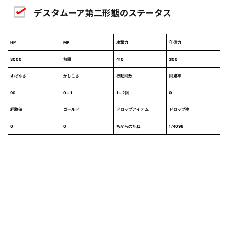
デスタムーア第二形態のステータス
HP
MP
攻撃力
守備力
3000
無限
410
300
すばやさ
かしこさ
行動回数
回避率
90
0～1
1～2回
0
経験値
ゴールド
ドロップアイテム
ドロップ率
0
0
ちからのたね
1/4096