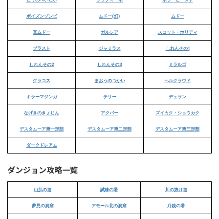
ポイズンゾンビ
ムドー(幻)
ムドー
真ムドー
ガルシア
スコット・ホリディ
ブラスト
ジャミラス
しれんその1
しれんその2
しれんその3
ミラルゴ
グラコス
まおうのつかい
ヘルクラウド
キラーマジンガ
テリー
デュラン
なげきのきょじん
アクバー
ズイカク・ショウカク
デスタムーア第一形態
デスタムーア第二形態
デスタムーア第三形態
ダークドレアム
ダンジョン攻略一覧
山肌の道
試練の塔
川の抜け道
夢見の洞窟
アモール北の洞窟
月鏡の塔