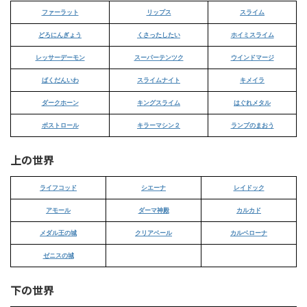
ファーラット
リップス
スライム
どろにんぎょう
くさったしたい
ホイミスライム
レッサーデーモン
スーパーテンツク
ウインドマージ
ばくだんいわ
スライムナイト
キメイラ
ダークホーン
キングスライム
はぐれメタル
ボストロール
キラーマシン２
ランプのまおう
上の世界
ライフコッド
シエーナ
レイドック
アモール
ダーマ神殿
カルカド
メダル王の城
クリアベール
カルベローナ
ゼニスの城
下の世界