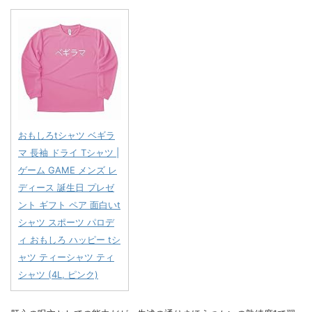
おもしろtシャツ ベギラ
マ 長袖 ドライ Tシャツ |
ゲーム GAME メンズ レ
ディース 誕生日 プレゼ
ント ギフト ペア 面白いt
シャツ スポーツ パロデ
ィ おもしろ ハッピー tシ
ャツ ティーシャツ ティ
シャツ (4L, ピンク)