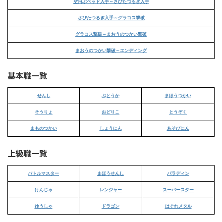
空飛ぶベッド入手～さびたつるぎ入手
さびたつるぎ入手～グラコス撃破
グラコス撃破～まおうのつかい撃破
まおうのつかい撃破～エンディング
基本職一覧
せんし
ぶとうか
まほうつかい
そうりょ
おどりこ
とうぞく
まものつかい
しょうにん
あそびにん
上級職一覧
バトルマスター
まほうせんし
パラディン
けんじゃ
レンジャー
スーパースター
ゆうしゃ
ドラゴン
はぐれメタル