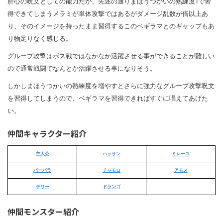
肝心の呪文としての能力だが、先述の通りまほうつかいの熟練度1で習
得できてしまうメラミが単体攻撃ではあるがダメージ乱数が倍以上あ
り、そのイメージを持ったまま習得するこのベギラマとのギャップもあ
り物足りなく感じる。
グループ攻撃はボス戦ではなかなか活躍させる事ができることが難しい
ので通常戦闘でなんとか活躍させる事になりそう。
しかしまほうつかいの熟練度を増やすとさらに強力なグループ攻撃呪文
を習得してしまうので、ベギラマを習得できればすぐに唱えてあげた
い。
仲間キャラクター紹介
主人公
ハッサン
ミレーユ
バーバラ
チャモロ
アモス
テリー
ドランゴ
仲間モンスター紹介