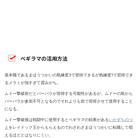
ベギラマの活用方法
基本職であるまほうつかいの熟練度3で習得できるが熟練度1で習得でき
るメラミが強すぎて霞みがち。
ムドー撃破前だとバーバラが習得する可能性があるが、ムドーの島から
バーバラが参加不可となるのでそれよりも前で習得させて使用すること
になる。
ムドー撃破後は戦闘中に使用するとベギラマの効果がある
いかずちのつ
え
をレイドック王からもらえるのでわざわざまほうつかいに転職して唱
えるほどとはなりにくい。