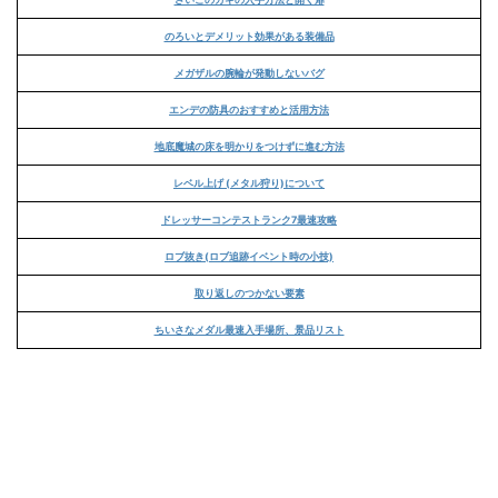
のろいとデメリット効果がある装備品
メガザルの腕輪が発動しないバグ
エンデの防具のおすすめと活用方法
地底魔城の床を明かりをつけずに進む方法
レベル上げ (メタル狩り)について
ドレッサーコンテストランク7最速攻略
ロブ抜き(ロブ追跡イベント時の小技)
取り返しのつかない要素
ちいさなメダル最速入手場所、景品リスト