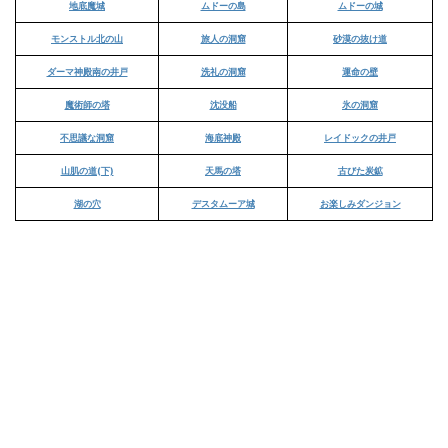
地底魔城
ムドーの島
ムドーの城
モンストル北の山
旅人の洞窟
砂漠の抜け道
ダーマ神殿南の井戸
洗礼の洞窟
運命の壁
魔術師の塔
沈没船
氷の洞窟
不思議な洞窟
海底神殿
レイドックの井戸
山肌の道(下)
天馬の塔
古びた炭鉱
湖の穴
デスタムーア城
お楽しみダンジョン