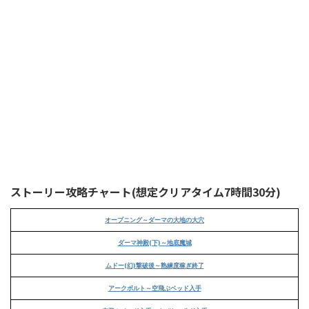
ストーリー攻略チャート(想定クリアタイム7時間30分)
オープニング～ダーマの大地の大穴
ダーマ神殿(下)～地底魔城
ムドー(幻)撃破後～熟練度稼ぎ終了
アークボルト～空飛ぶベッド入手