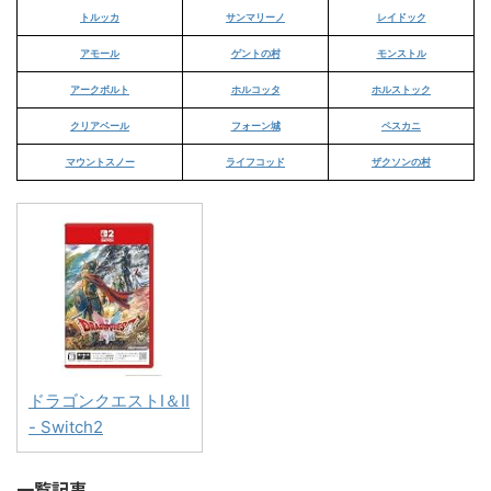
トルッカ
サンマリーノ
レイドック
アモール
ゲントの村
モンストル
アークボルト
ホルコッタ
ホルストック
クリアベール
フォーン城
ペスカニ
マウントスノー
ライフコッド
ザクソンの村
ドラゴンクエストI＆II
- Switch2
一覧記事