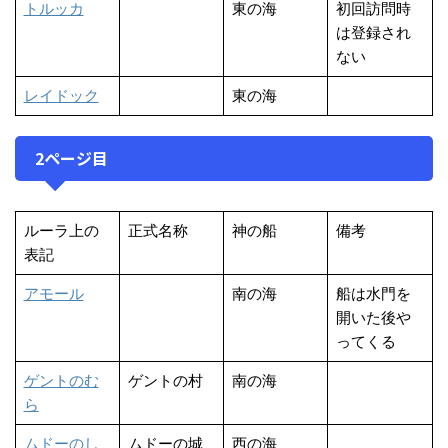
トルッカ
東の海
初回訪問時
は登録され
ない
レイドック
東の海
2ページ目
ルーラ上の
正式名称
神の船
備考
表記
アモール
南の海
船は水門を
開いた後や
ってくる
ゲントのむ
ゲントの村
南の海
ら
ムドーのし
ムドーの城
西の海