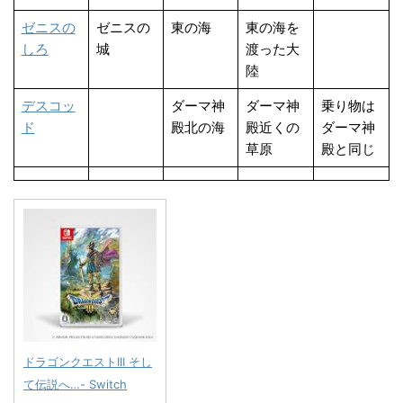
ゼニスの
ゼニスの
東の海
東の海を
しろ
城
渡った大
陸
デスコッ
ダーマ神
ダーマ神
乗り物は
ド
殿北の海
殿近くの
ダーマ神
草原
殿と同じ
ドラゴンクエストIII そし
て伝説へ…- Switch