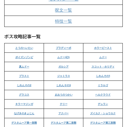
呪文一覧
特技一覧
ボス攻略記事一覧
とうのへいたい
ブラディーポ
ホラービースト
ポイズンゾンビ
ムドー(幻)
ムドー
真ムドー
ガルシア
スコット・ホリディ
ブラスト
ジャミラス
しれんその1
しれんその2
しれんその3
ミラルゴ
グラコス
まおうのつかい
ヘルクラウド
キラーマジンガ
テリー
デュラン
なげきのきょじん
アクバー
ズイカク・ショウカク
デスタムーア第一形態
デスタムーア第二形態
デスタムーア第三形態