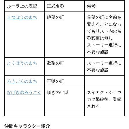
ルーラ上の表記
正式名称
備考
ぜつぼうのまち
絶望の町
希望の町に名前を
変えることになっ
てもリスト内の名
称変更は無し
ストーリー進行に
不要な施設
よくぼうのまち
欲望の町
ストーリー進行に
不要な施設
ろうごくのまち
牢獄の町
なげきのろうごく
嘆きの牢獄
ズイカク・ショウ
カク撃破後、登録
される
仲間キャラクター紹介