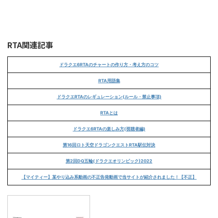
RTA関連記事
ドラクエ6RTAのチャートの作り方・考え方のコツ
RTA用語集
ドラクエRTAのレギュレーション(ルール・禁止事項)
RTAとは
ドラクエ6RTAの楽しみ方(視聴者編)
第16回ロト天空ドラゴンクエストRTA駅伝対決
第2回DQ五輪(ドラクエオリンピック)2022
【マイティー】某やり込み系動画の不正告発動画で当サイトが紹介されました！【不正】