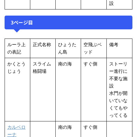
設
3ページ目
ルーラ上
正式名称
ひょうた
空飛ぶベ
備考
の表記
ん島
ッド
かくとう
スライム
南の海
すぐ側
ストーリ
じょう
格闘場
ー進行に
不要な施
設
水門が開
いていな
くてもや
ってくる
カルベロ
南の海
すぐ側
ーナ