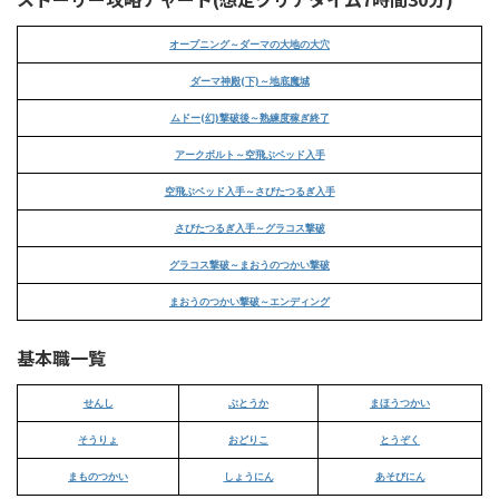
オープニング～ダーマの大地の大穴
ダーマ神殿(下)～地底魔城
ムドー(幻)撃破後～熟練度稼ぎ終了
アークボルト～空飛ぶベッド入手
空飛ぶベッド入手～さびたつるぎ入手
さびたつるぎ入手～グラコス撃破
グラコス撃破～まおうのつかい撃破
まおうのつかい撃破～エンディング
基本職一覧
せんし
ぶとうか
まほうつかい
そうりょ
おどりこ
とうぞく
まものつかい
しょうにん
あそびにん