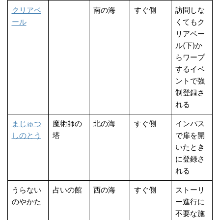
クリアベ
南の海
すぐ側
訪問しな
ール
くてもク
リアベー
ル(下)か
らワープ
するイベ
ントで強
制登録さ
れる
まじゅつ
魔術師の
北の海
すぐ側
インパス
しのとう
塔
で扉を開
いたとき
に登録さ
れる
うらない
占いの館
西の海
すぐ側
ストーリ
のやかた
ー進行に
不要な施