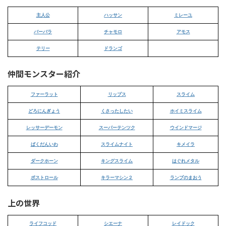
主人公
ハッサン
ミレーユ
バーバラ
チャモロ
アモス
テリー
ドランゴ
仲間モンスター紹介
ファーラット
リップス
スライム
どろにんぎょう
くさったしたい
ホイミスライム
レッサーデーモン
スーパーテンツク
ウインドマージ
ばくだんいわ
スライムナイト
キメイラ
ダークホーン
キングスライム
はぐれメタル
ボストロール
キラーマシン２
ランプのまおう
上の世界
ライフコッド
シエーナ
レイドック