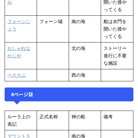
ル
開いた後や
ってくる
フォーンじ
フォーン城
南の海
船は水門を
ょう
開いた後や
ってくる
おしゃれな
北の海
ストーリー
かじや
進行に不要
な施設
ペスカニ
西の海
4ページ目
ルーラ上の
正式名称
神の船
備考
表記
マウントス
南の海