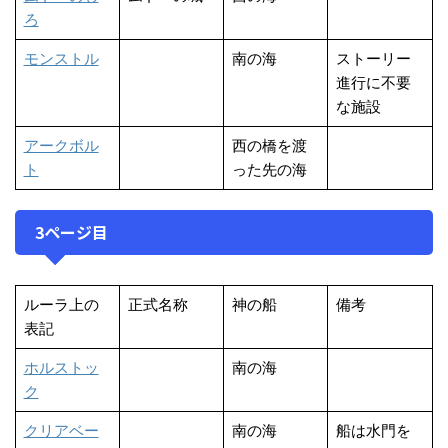
ろ
モンストル
南の海
ストーリー
進行に不要
な施設
アークボル
西の橋を渡
ト
った先の海
3ページ目
ルーラ上の
正式名称
神の船
備考
表記
ホルストッ
南の海
ク
クリアベー
南の海
船は水門を