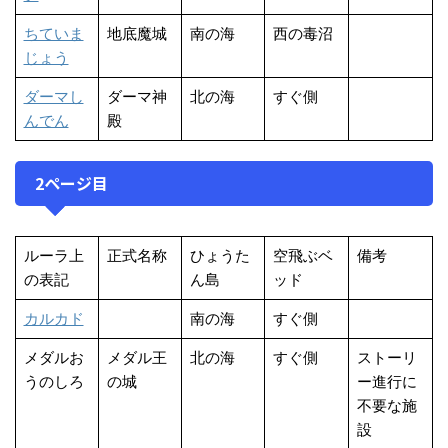
ちていま
地底魔城
南の海
西の毒沼
じょう
ダーマし
ダーマ神
北の海
すぐ側
んでん
殿
2ページ目
ルーラ上
正式名称
ひょうた
空飛ぶベ
備考
の表記
ん島
ッド
カルカド
南の海
すぐ側
メダルお
メダル王
北の海
すぐ側
ストーリ
うのしろ
の城
ー進行に
不要な施
設