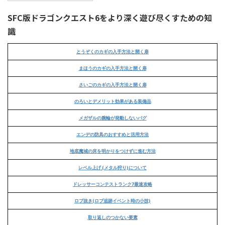
SFC版ドラゴンクエスト6をより深く遊び尽くすための知
識
とうぞくのカギの入手方法と開く扉
まほうのカギの入手方法と開く扉
さいごのカギの入手方法と開く扉
のろいとデメリット効果がある装備品
メガザルの腕輪が発動しないバグ
エンデの防具のおすすめと活用方法
地底魔城の床を明かりをつけずに進む方法
レベル上げ (メタル狩り)について
ドレッサーコンテストランク7最速攻略
ロブ抜き(ロブ追跡イベント時の小技)
取り返しのつかない要素