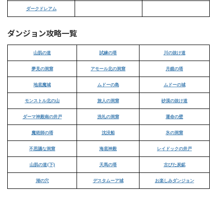
ダークドレアム
ダンジョン攻略一覧
山肌の道
試練の塔
川の抜け道
夢見の洞窟
アモール北の洞窟
月鏡の塔
地底魔城
ムドーの島
ムドーの城
モンストル北の山
旅人の洞窟
砂漠の抜け道
ダーマ神殿南の井戸
洗礼の洞窟
運命の壁
魔術師の塔
沈没船
氷の洞窟
不思議な洞窟
海底神殿
レイドックの井戸
山肌の道(下)
天馬の塔
古びた炭鉱
湖の穴
デスタムーア城
お楽しみダンジョン