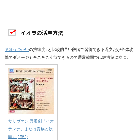
イオラの活用方法
まほうつかい
の熟練度5と比較的早い段階で習得できる呪文だが全体攻
撃でダメージもそこそこ期待できるので通常戦闘では結構役に立つ。
サリヴァン:喜歌劇「イオ
ランテ、または貴族と妖
精」(1951)