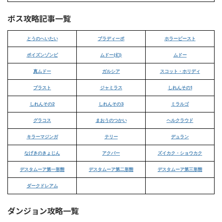
ボス攻略記事一覧
とうのへいたい
ブラディーポ
ホラービースト
ポイズンゾンビ
ムドー(幻)
ムドー
真ムドー
ガルシア
スコット・ホリディ
ブラスト
ジャミラス
しれんその1
しれんその2
しれんその3
ミラルゴ
グラコス
まおうのつかい
ヘルクラウド
キラーマジンガ
テリー
デュラン
なげきのきょじん
アクバー
ズイカク・ショウカク
デスタムーア第一形態
デスタムーア第二形態
デスタムーア第三形態
ダークドレアム
ダンジョン攻略一覧