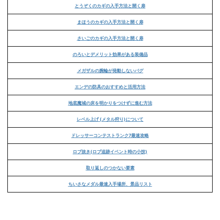
とうぞくのカギの入手方法と開く扉
まほうのカギの入手方法と開く扉
さいごのカギの入手方法と開く扉
のろいとデメリット効果がある装備品
メガザルの腕輪が発動しないバグ
エンデの防具のおすすめと活用方法
地底魔城の床を明かりをつけずに進む方法
レベル上げ (メタル狩り)について
ドレッサーコンテストランク7最速攻略
ロブ抜き(ロブ追跡イベント時の小技)
取り返しのつかない要素
ちいさなメダル最速入手場所、景品リスト