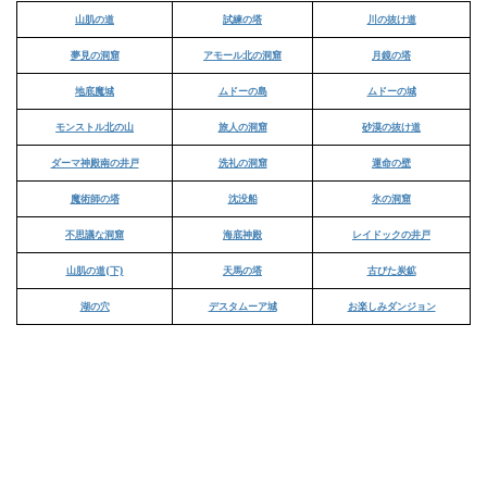
山肌の道
試練の塔
川の抜け道
夢見の洞窟
アモール北の洞窟
月鏡の塔
地底魔城
ムドーの島
ムドーの城
モンストル北の山
旅人の洞窟
砂漠の抜け道
ダーマ神殿南の井戸
洗礼の洞窟
運命の壁
魔術師の塔
沈没船
氷の洞窟
不思議な洞窟
海底神殿
レイドックの井戸
山肌の道(下)
天馬の塔
古びた炭鉱
湖の穴
デスタムーア城
お楽しみダンジョン