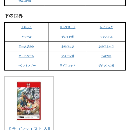
ゼニスの城
下の世界
トルッカ
サンマリーノ
レイドック
アモール
ゲントの村
モンストル
アークボルト
ホルコッタ
ホルストック
クリアベール
フォーン城
ペスカニ
マウントスノー
ライフコッド
ザクソンの村
ドラゴンクエストI＆II