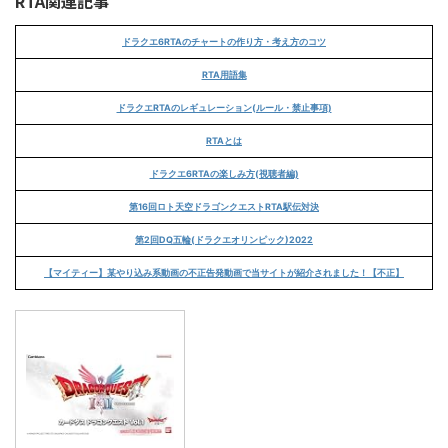
RTA関連記事
ドラクエ6RTAのチャートの作り方・考え方のコツ
RTA用語集
ドラクエRTAのレギュレーション(ルール・禁止事項)
RTAとは
ドラクエ6RTAの楽しみ方(視聴者編)
第16回ロト天空ドラゴンクエストRTA駅伝対決
第2回DQ五輪(ドラクエオリンピック)2022
【マイティー】某やり込み系動画の不正告発動画で当サイトが紹介されました！【不正】