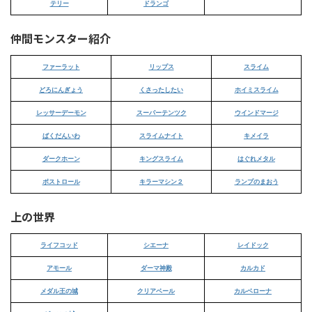
テリー
ドランゴ
仲間モンスター紹介
ファーラット
リップス
スライム
どろにんぎょう
くさったしたい
ホイミスライム
レッサーデーモン
スーパーテンツク
ウインドマージ
ばくだんいわ
スライムナイト
キメイラ
ダークホーン
キングスライム
はぐれメタル
ボストロール
キラーマシン２
ランプのまおう
上の世界
ライフコッド
シエーナ
レイドック
アモール
ダーマ神殿
カルカド
メダル王の城
クリアベール
カルベローナ