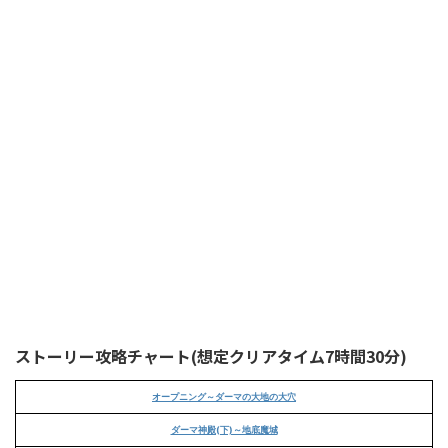
ストーリー攻略チャート(想定クリアタイム7時間30分)
オープニング～ダーマの大地の大穴
ダーマ神殿(下)～地底魔城