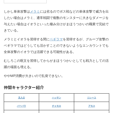
しかし単体攻撃は
メラミ
には劣るのでボス戦などの単体攻撃で威力を出
したい場合はメラミ、通常戦闘で複数のモンスターに大きなダメージを
与えたい場合はイオラといった棲み分けがまほうつかいの職業で完結で
きている。
メラミとイオラを習得する間に
ベギラマ
を習得するが、グループ攻撃の
ベギラマではどうしても活かすことのできないようなエンカウントでも
全体攻撃のイオラでは活躍できる可能性がある。
むしろこの呪文を習得してからがまほうつかいとしても戦力としての活
躍の場面も増える。
ややMP消費が大きいので乱発できない。
仲間キャラクター紹介
主人公
ハッサン
ミレーユ
バーバラ
チャモロ
アモス