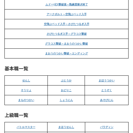
ムドー(幻)撃破後～熟練度稼ぎ終了
アークボルト～空飛ぶベッド入手
空飛ぶベッド入手～さびたつるぎ入手
さびたつるぎ入手～グラコス撃破
グラコス撃破～まおうのつかい撃破
まおうのつかい撃破～エンディング
基本職一覧
せんし
ぶとうか
まほうつかい
そうりょ
おどりこ
とうぞく
まものつかい
しょうにん
あそびにん
上級職一覧
バトルマスター
まほうせんし
パラディン