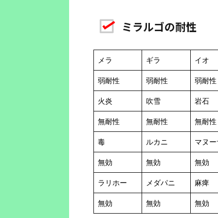
ミラルゴの耐性
メラ
ギラ
イオ
弱耐性
弱耐性
弱耐性
火炎
吹雪
岩石
無耐性
無耐性
無耐性
毒
ルカニ
マヌー
無効
無効
無効
ラリホー
メダパニ
麻痺
無効
無効
無効