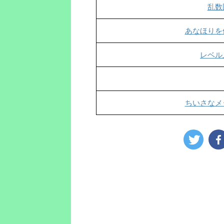
乱数
あなほりを
レベル
ちいさなメ