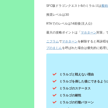
SFC版ドラゴンクエスト6のミラルゴは
魔術
推奨レベルは30
RTAでのレベルは14前後(主人公)
最大の攻略ポイントは「
マホターン
対策」
ニフラム
で
マホターン
を解除すると再詠唱
プのまじん
を呼ばれた場合は優先的に処理
ミラルゴと戦えない理由
ミラルゴを倒した後にできるよう
ミラルゴのステータス
ミラルゴの耐性
ミラルゴの行動パターン