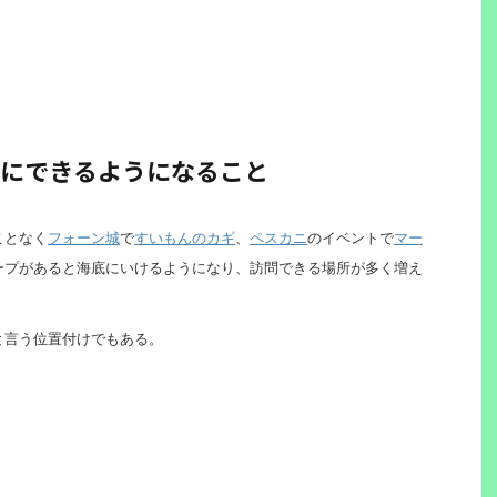
にできるようになること
ことなく
フォーン城
で
すいもんのカギ
、
ペスカニ
のイベントで
マー
ープがあると海底にいけるようになり、訪問できる場所が多く増え
と言う位置付けでもある。