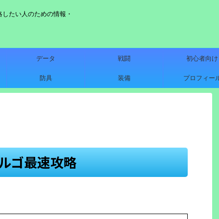
略したい人のための情報・
データ
戦闘
初心者向け
防具
装備
プロフィー
ルゴ最速攻略