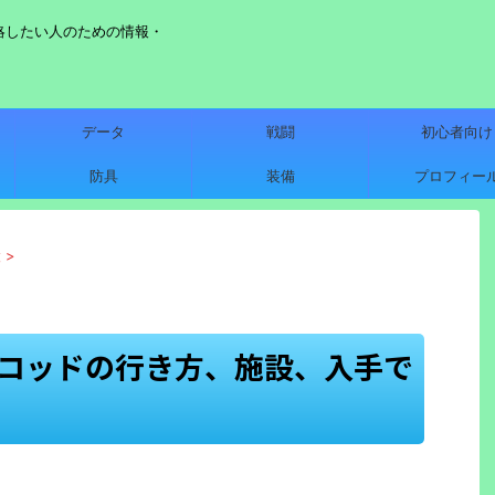
略したい人のための情報・
データ
戦闘
初心者向け
防具
装備
プロフィー
設
>
スコッドの行き方、施設、入手で