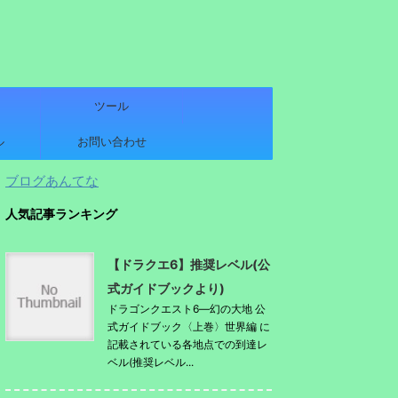
ツール
ル
お問い合わせ
ブログあんてな
人気記事ランキング
【ドラクエ6】推奨レベル(公
式ガイドブックより)
ドラゴンクエスト6―幻の大地 公
式ガイドブック〈上巻〉世界編 に
記載されている各地点での到達レ
ベル(推奨レベル...