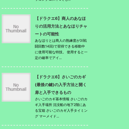
【ドラクエ6】商人のあなほ
りの活用方法とあなほりチャ
ートの可能性
あなほりとは商人の熟練度が3(戦
闘回数14回)で習得できる移動中
に使用可能な特技。 使用すると一
定の確率でアイ...
【ドラクエ6】さいごのカギ
(最後の鍵)の入手方法と開く
扉と入手できるもの
さいごのカギ基本情報 さいごのカ
ギ入手場所 沈没船の地下2階にあ
る宝箱 さいごのカギ入手タイミン
グ マーメイド...