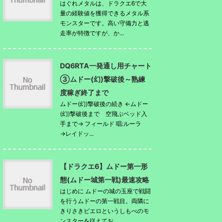
はぐれメタルは、ドラクエ6で大
量の経験値を獲得できるメタル系
モンスターです。高い守備力と逃
走率が特徴ですが、か...
DQ6RTA一発通し用チャート
③ムドー(幻)撃破後～熟練
度稼ぎ終了まで
ムドー(幻)撃破後の続き ←ムドー
(幻)撃破後まで 空飛ぶベッド入
手まで→ フィールド 唱:ルーラ
→レイドッ...
【ドラクエ6】ムドー第一形
態(ムドー城第一戦)最速攻略
はじめに ムドーの城の玉座で戦闘
を行うムドーの第一戦目。両隣に
きりさきピエロというしもべのモ
ンスターを従えてお...