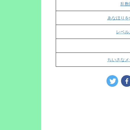
乱数
あなほりを
レベル
ちいさなメ