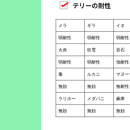
テリーの耐性
メラ
ギラ
イオ
弱耐性
弱耐性
弱耐性
火炎
吹雪
岩石
弱耐性
弱耐性
強耐性
毒
ルカニ
マヌー
無効
無効
無耐性
ラリホー
メダパニ
麻痺
無効
無効
無効