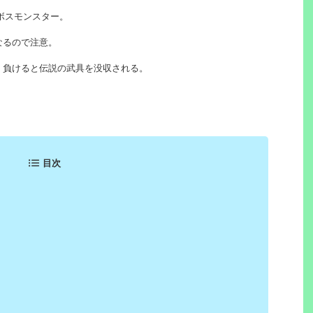
ボスモンスター。
なるので注意。
く負けると伝説の武具を没収される。
目次