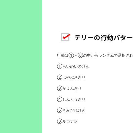
テリーの行動パター
行動は①～⑥の中からランダムで選択さ
①らいめいのけん
②はやぶさぎり
③かえんぎり
④しんくうぎり
⑤さみだれけん
⑥ルカナン