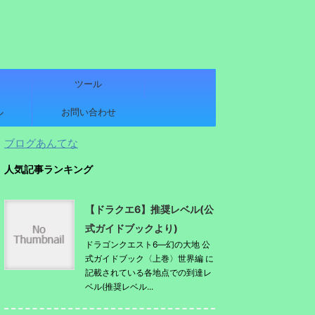
ツール
ル
お問い合わせ
ブログあんてな
人気記事ランキング
【ドラクエ6】推奨レベル(公
式ガイドブックより)
ドラゴンクエスト6―幻の大地 公
式ガイドブック〈上巻〉世界編 に
記載されている各地点での到達レ
ベル(推奨レベル...