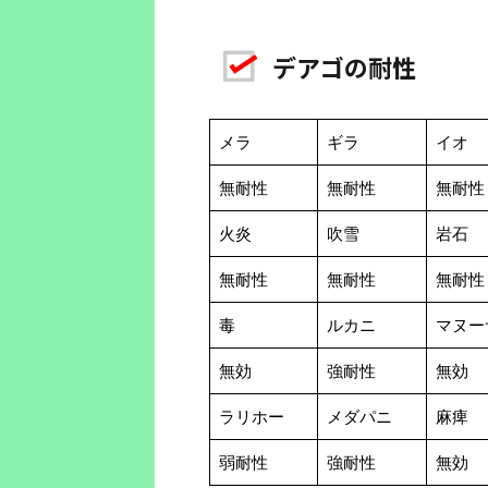
デアゴの耐性
メラ
ギラ
イオ
無耐性
無耐性
無耐性
火炎
吹雪
岩石
無耐性
無耐性
無耐性
毒
ルカニ
マヌー
無効
強耐性
無効
ラリホー
メダパニ
麻痺
弱耐性
強耐性
無効