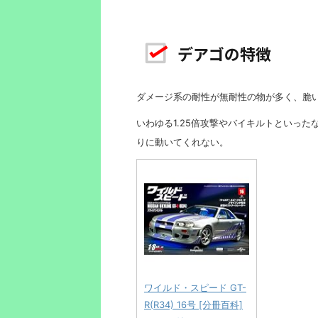
デアゴの特徴
ダメージ系の耐性が無耐性の物が多く、脆
いわゆる1.25倍攻撃やバイキルトといっ
りに動いてくれない。
ワイルド・スピード GT-
R(R34) 16号 [分冊百科]