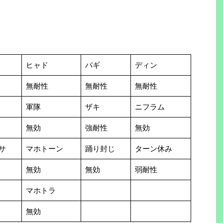
ヒャド
バギ
ディン
無耐性
無耐性
無耐性
軍隊
ザキ
ニフラム
無効
強耐性
無効
サ
マホトーン
踊り封じ
ターン休み
無効
無効
弱耐性
マホトラ
無効