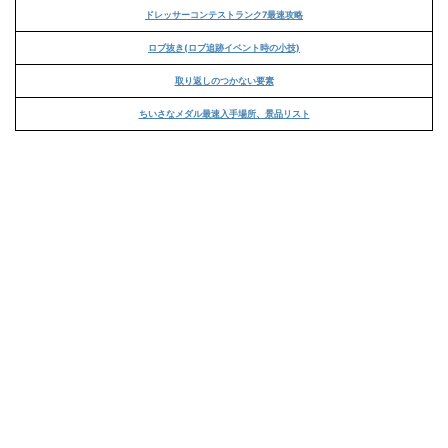
ドレッサーコンテストランク7最速攻略
ロブ抜き(ロブ追跡イベント時の小技)
取り返しのつかない要素
ちいさなメダル最速入手場所、景品リスト