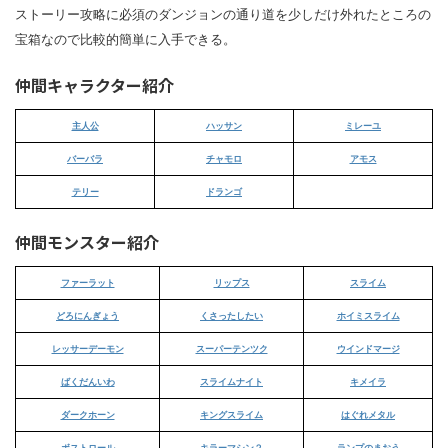
ストーリー攻略に必須のダンジョンの通り道を少しだけ外れたところの
宝箱なので比較的簡単に入手できる。
仲間キャラクター紹介
主人公
ハッサン
ミレーユ
バーバラ
チャモロ
アモス
テリー
ドランゴ
仲間モンスター紹介
ファーラット
リップス
スライム
どろにんぎょう
くさったしたい
ホイミスライム
レッサーデーモン
スーパーテンツク
ウインドマージ
ばくだんいわ
スライムナイト
キメイラ
ダークホーン
キングスライム
はぐれメタル
ボストロール
キラーマシン２
ランプのまおう