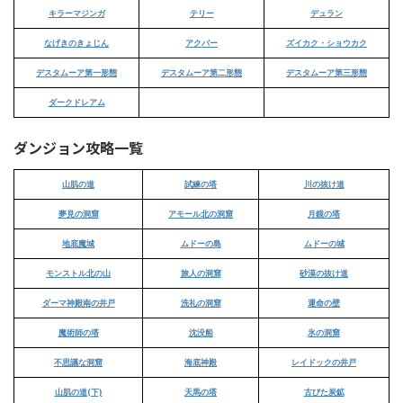
キラーマジンガ
テリー
デュラン
なげきのきょじん
アクバー
ズイカク・ショウカク
デスタムーア第一形態
デスタムーア第二形態
デスタムーア第三形態
ダークドレアム
ダンジョン攻略一覧
山肌の道
試練の塔
川の抜け道
夢見の洞窟
アモール北の洞窟
月鏡の塔
地底魔城
ムドーの島
ムドーの城
モンストル北の山
旅人の洞窟
砂漠の抜け道
ダーマ神殿南の井戸
洗礼の洞窟
運命の壁
魔術師の塔
沈没船
氷の洞窟
不思議な洞窟
海底神殿
レイドックの井戸
山肌の道(下)
天馬の塔
古びた炭鉱