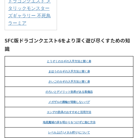
ドラゴンクエスト メ
タリックモンスター
ズギャラリー 不死鳥
ラーミア
SFC版ドラゴンクエスト6をより深く遊び尽くすための知
識
とうぞくのカギの入手方法と開く扉
まほうのカギの入手方法と開く扉
さいごのカギの入手方法と開く扉
のろいとデメリット効果がある装備品
メガザルの腕輪が発動しないバグ
エンデの防具のおすすめと活用方法
地底魔城の床を明かりをつけずに進む方法
レベル上げ (メタル狩り)について