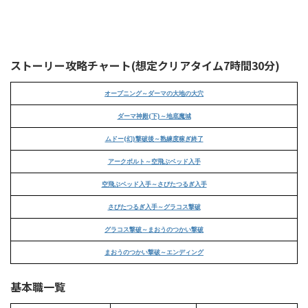
ストーリー攻略チャート(想定クリアタイム7時間30分)
オープニング～ダーマの大地の大穴
ダーマ神殿(下)～地底魔城
ムドー(幻)撃破後～熟練度稼ぎ終了
アークボルト～空飛ぶベッド入手
空飛ぶベッド入手～さびたつるぎ入手
さびたつるぎ入手～グラコス撃破
グラコス撃破～まおうのつかい撃破
まおうのつかい撃破～エンディング
基本職一覧