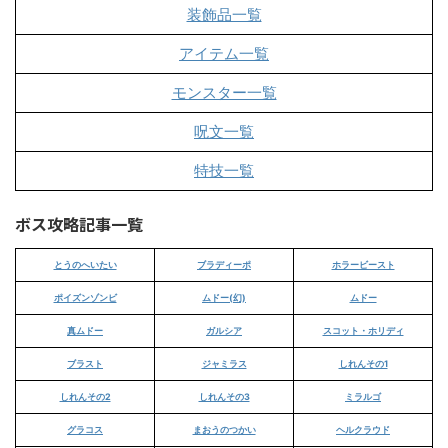
装飾品一覧
アイテム一覧
モンスター一覧
呪文一覧
特技一覧
ボス攻略記事一覧
とうのへいたい
ブラディーポ
ホラービースト
ポイズンゾンビ
ムドー(幻)
ムドー
真ムドー
ガルシア
スコット・ホリディ
ブラスト
ジャミラス
しれんその1
しれんその2
しれんその3
ミラルゴ
グラコス
まおうのつかい
ヘルクラウド