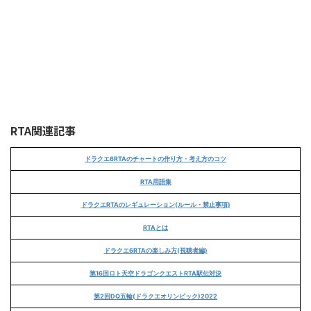
RTA関連記事
ドラクエ6RTAのチャートの作り方・考え方のコツ
RTA用語集
ドラクエRTAのレギュレーション(ルール・禁止事項)
RTAとは
ドラクエ6RTAの楽しみ方(視聴者編)
第16回ロト天空ドラゴンクエストRTA駅伝対決
第2回DQ五輪(ドラクエオリンピック)2022