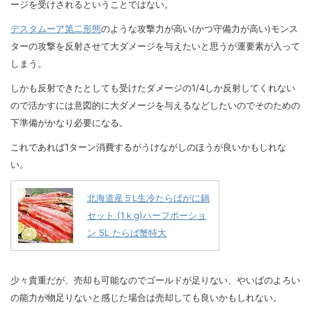
ージを受けされるということではない。
デスタムーア第二形態
のような攻撃力が高い(かつ守備力が高い)モンス
ターの攻撃を反射させて大ダメージを与えたいと思うが運要素が入って
しまう。
しかも反射できたとしても受けたダメージの1/4しか反射してくれない
ので活かすには意図的に大ダメージを与えるなどしたいのでそのための
下準備がかなり必要になる。
これであれば1ターン消費するがうけながしのほうが良いかもしれな
い。
北海道産５L生冷たらばがに鍋
セット (1ｋg)ハーフポーショ
ン 5L たらば蟹特大
少々貴重だが、売却も可能なのでゴールドが足りない、やいばのよろい
の能力が物足りないと感じた場合は売却しても良いかもしれない。