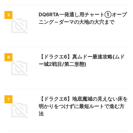
DQ6RTA一発通し用チャート①オープ
5
ニング～ダーマの大地の大穴まで
【ドラクエ6】真ムドー最速攻略(ムド
6
ー城2戦目/第二形態)
【ドラクエ6】地底魔城の見えない床を
7
明かりをつけずに最短ルートで進む方
法