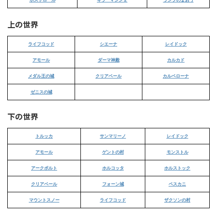
上の世界
ライフコッド
シエーナ
レイドック
アモール
ダーマ神殿
カルカド
メダル王の城
クリアベール
カルベローナ
ゼニスの城
下の世界
トルッカ
サンマリーノ
レイドック
アモール
ゲントの村
モンストル
アークボルト
ホルコッタ
ホルストック
クリアベール
フォーン城
ペスカニ
マウントスノー
ライフコッド
ザクソンの村