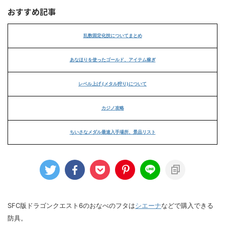
おすすめ記事
乱数固定化技についてまとめ
あなほりを使ったゴールド、アイテム稼ぎ
レベル上げ (メタル狩り)について
カジノ攻略
ちいさなメダル最速入手場所、景品リスト
SFC版ドラゴンクエスト6のおなべのフタは
シエーナ
などで購入できる
防具。