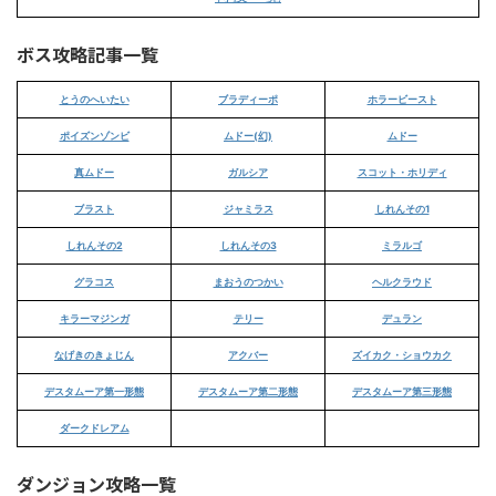
ボス攻略記事一覧
とうのへいたい
ブラディーポ
ホラービースト
ポイズンゾンビ
ムドー(幻)
ムドー
真ムドー
ガルシア
スコット・ホリディ
ブラスト
ジャミラス
しれんその1
しれんその2
しれんその3
ミラルゴ
グラコス
まおうのつかい
ヘルクラウド
キラーマジンガ
テリー
デュラン
なげきのきょじん
アクバー
ズイカク・ショウカク
デスタムーア第一形態
デスタムーア第二形態
デスタムーア第三形態
ダークドレアム
ダンジョン攻略一覧