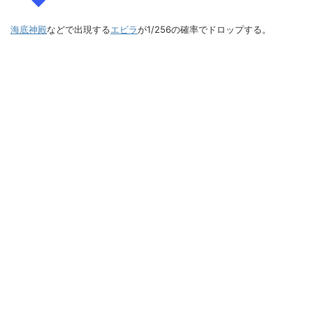
海底神殿
などで出現する
エビラ
が1/256の確率でドロップする。