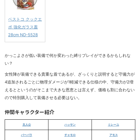
ベストコ クックエ
ポ 強化ガラス蓋
28cm ND-5528
かっこよさが低い装備で何か変わった縛りプレイができるかもしれな
い？
女性陣が装備できる貴重な盾であるが、ざっくりと説明すると守備力が
4追加されるごとに物理ダメージが1軽減できる仕様の中、守備力が2増
えるとというのがそこまで大きな恩恵とは言えず、価格も割に合わない
ので特別購入して装備させる必要はない。
仲間キャラクター紹介
主人公
ハッサン
ミレーユ
バーバラ
チャモロ
アモス