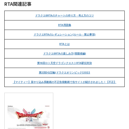
RTA関連記事
ドラクエ6RTAのチャートの作り方・考え方のコツ
RTA用語集
ドラクエRTAのレギュレーション(ルール・禁止事項)
RTAとは
ドラクエ6RTAの楽しみ方(視聴者編)
第16回ロト天空ドラゴンクエストRTA駅伝対決
第2回DQ五輪(ドラクエオリンピック)2022
【マイティー】某やり込み系動画の不正告発動画で当サイトが紹介されました！【不正】