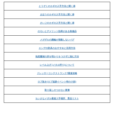
とうぞくのカギの入手方法と開く扉
まほうのカギの入手方法と開く扉
さいごのカギの入手方法と開く扉
のろいとデメリット効果がある装備品
メガザルの腕輪が発動しないバグ
エンデの防具のおすすめと活用方法
地底魔城の床を明かりをつけずに進む方法
レベル上げ (メタル狩り)について
ドレッサーコンテストランク7最速攻略
ロブ抜き(ロブ追跡イベント時の小技)
取り返しのつかない要素
ちいさなメダル最速入手場所、景品リスト