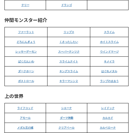
テリー
ドランゴ
仲間モンスター紹介
ファーラット
リップス
スライム
どろにんぎょう
くさったしたい
ホイミスライム
レッサーデーモン
スーパーテンツク
ウインドマージ
ばくだんいわ
スライムナイト
キメイラ
ダークホーン
キングスライム
はぐれメタル
ボストロール
キラーマシン２
ランプのまおう
上の世界
ライフコッド
シエーナ
レイドック
アモール
ダーマ神殿
カルカド
メダル王の城
クリアベール
カルベローナ