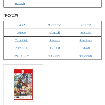
ゼニスの城
下の世界
トルッカ
サンマリーノ
レイドック
アモール
ゲントの村
モンストル
アークボルト
ホルコッタ
ホルストック
クリアベール
フォーン城
ペスカニ
マウントスノー
ライフコッド
ザクソンの村