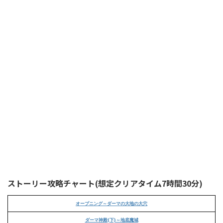
ストーリー攻略チャート(想定クリアタイム7時間30分)
オープニング～ダーマの大地の大穴
ダーマ神殿(下)～地底魔城