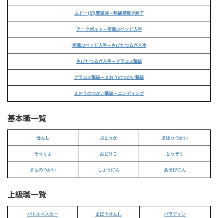
ムドー(幻)撃破後～熟練度稼ぎ終了
アークボルト～空飛ぶベッド入手
空飛ぶベッド入手～さびたつるぎ入手
さびたつるぎ入手～グラコス撃破
グラコス撃破～まおうのつかい撃破
まおうのつかい撃破～エンディング
基本職一覧
せんし
ぶとうか
まほうつかい
そうりょ
おどりこ
とうぞく
まものつかい
しょうにん
あそびにん
上級職一覧
バトルマスター
まほうせんし
パラディン