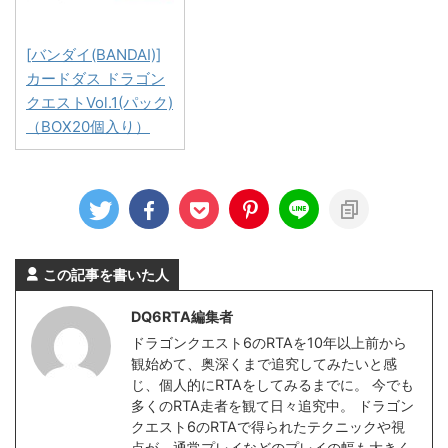
[バンダイ(BANDAI)]
カードダス ドラゴン
クエストVol.1(パック)
（BOX20個入り）
この記事を書いた人
DQ6RTA編集者
ドラゴンクエスト6のRTAを10年以上前から
観始めて、奥深くまで追究してみたいと感
じ、個人的にRTAをしてみるまでに。 今でも
多くのRTA走者を観て日々追究中。 ドラゴン
クエスト6のRTAで得られたテクニックや視
点が、通常プレイなどのプレイの幅も大きく