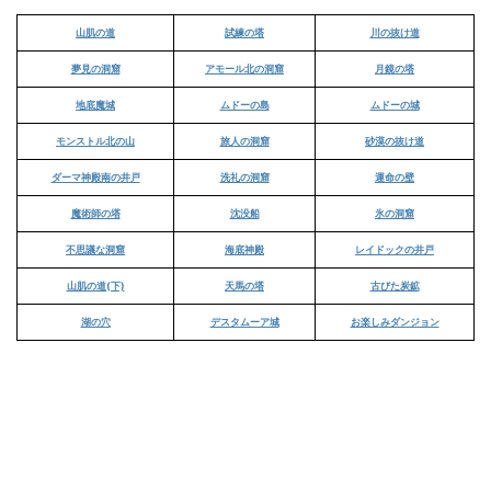
山肌の道
試練の塔
川の抜け道
夢見の洞窟
アモール北の洞窟
月鏡の塔
地底魔城
ムドーの島
ムドーの城
モンストル北の山
旅人の洞窟
砂漠の抜け道
ダーマ神殿南の井戸
洗礼の洞窟
運命の壁
魔術師の塔
沈没船
氷の洞窟
不思議な洞窟
海底神殿
レイドックの井戸
山肌の道(下)
天馬の塔
古びた炭鉱
湖の穴
デスタムーア城
お楽しみダンジョン