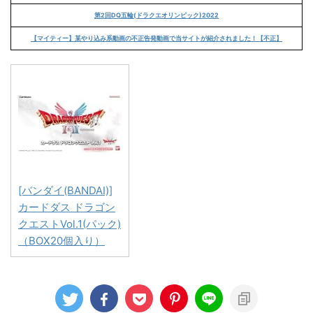
第2回DQ五輪(ドラクエオリンピック)2022
【マイティー】某やり込み系動画の不正告発動画で当サイトが紹介されました！【不正】
[バンダイ(BANDAI)]
カードダス ドラゴン
クエストVol.1(パック)
（BOX20個入り）