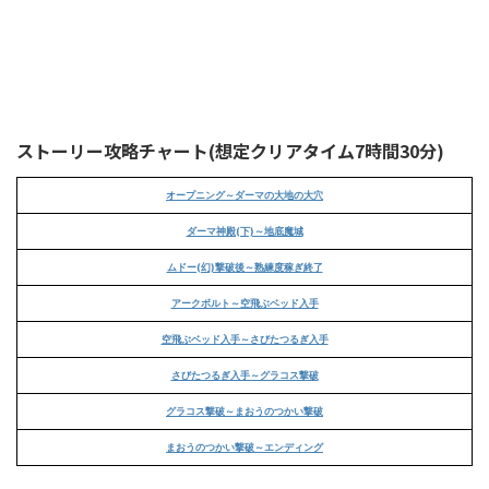
ストーリー攻略チャート(想定クリアタイム7時間30分)
オープニング～ダーマの大地の大穴
ダーマ神殿(下)～地底魔城
ムドー(幻)撃破後～熟練度稼ぎ終了
アークボルト～空飛ぶベッド入手
空飛ぶベッド入手～さびたつるぎ入手
さびたつるぎ入手～グラコス撃破
グラコス撃破～まおうのつかい撃破
まおうのつかい撃破～エンディング