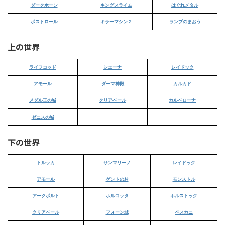
ダークホーン
キングスライム
はぐれメタル
ボストロール
キラーマシン２
ランプのまおう
上の世界
ライフコッド
シエーナ
レイドック
アモール
ダーマ神殿
カルカド
メダル王の城
クリアベール
カルベローナ
ゼニスの城
下の世界
トルッカ
サンマリーノ
レイドック
アモール
ゲントの村
モンストル
アークボルト
ホルコッタ
ホルストック
クリアベール
フォーン城
ペスカニ