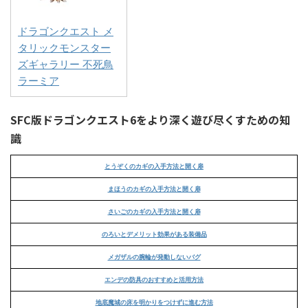
ドラゴンクエスト メ
タリックモンスター
ズギャラリー 不死鳥
ラーミア
SFC版ドラゴンクエスト6をより深く遊び尽くすための知
識
とうぞくのカギの入手方法と開く扉
まほうのカギの入手方法と開く扉
さいごのカギの入手方法と開く扉
のろいとデメリット効果がある装備品
メガザルの腕輪が発動しないバグ
エンデの防具のおすすめと活用方法
地底魔城の床を明かりをつけずに進む方法