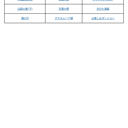
山肌の道(下)
天馬の塔
古びた炭鉱
湖の穴
デスタムーア城
お楽しみダンジョン