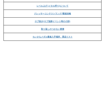
レベル上げ (メタル狩り)について
ドレッサーコンテストランク7最速攻略
ロブ抜き(ロブ追跡イベント時の小技)
取り返しのつかない要素
ちいさなメダル最速入手場所、景品リスト