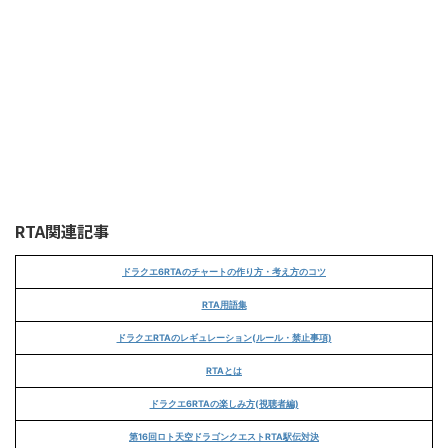
RTA関連記事
ドラクエ6RTAのチャートの作り方・考え方のコツ
RTA用語集
ドラクエRTAのレギュレーション(ルール・禁止事項)
RTAとは
ドラクエ6RTAの楽しみ方(視聴者編)
第16回ロト天空ドラゴンクエストRTA駅伝対決