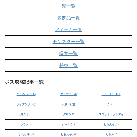
兜一覧
装飾品一覧
アイテム一覧
モンスター一覧
呪文一覧
特技一覧
ボス攻略記事一覧
とうのへいたい
ブラディーポ
ホラービースト
ポイズンゾンビ
ムドー(幻)
ムドー
真ムドー
ガルシア
スコット・ホリディ
ブラスト
ジャミラス
しれんその1
しれんその2
しれんその3
ミラルゴ