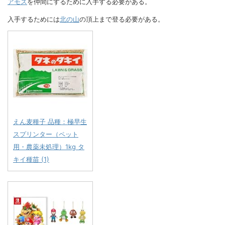
アモス
を仲間にするために入手する必要がある。
入手するためには
北の山
の頂上まで登る必要がある。
えん麦種子 品種：極早生
スプリンター（ペット
用・農薬未処理）1kg タ
キイ種苗 (1)