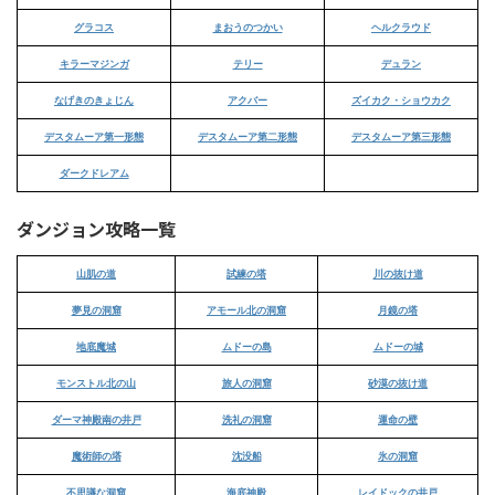
グラコス
まおうのつかい
ヘルクラウド
キラーマジンガ
テリー
デュラン
なげきのきょじん
アクバー
ズイカク・ショウカク
デスタムーア第一形態
デスタムーア第二形態
デスタムーア第三形態
ダークドレアム
ダンジョン攻略一覧
山肌の道
試練の塔
川の抜け道
夢見の洞窟
アモール北の洞窟
月鏡の塔
地底魔城
ムドーの島
ムドーの城
モンストル北の山
旅人の洞窟
砂漠の抜け道
ダーマ神殿南の井戸
洗礼の洞窟
運命の壁
魔術師の塔
沈没船
氷の洞窟
不思議な洞窟
海底神殿
レイドックの井戸