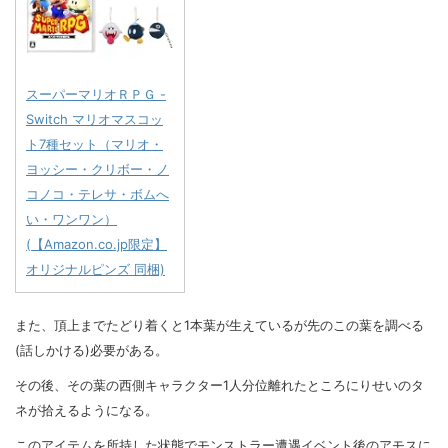
スーパーマリオＲＰＧ -
Switch マリオマスコッ
ト7種セット（マリオ・
ヨッシー・クリボー・ノ
コノコ・テレサ・ボムへ
い・ワンワン）
(【Amazon.co.jp限定】
オリジナルピンズ 同梱)
また、頂上までたどり着くと1本葉が生えているが先のこの葉を調べる
(話しかける)必要がある。
その後、その葉の西側キャラクター1人分位離れたところにりせいのタ
ネが拾えるようになる。
このアイテムを所持した状態でモンストラー遭遇イベント後のアモスに