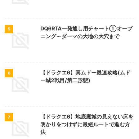
DQ6RTA一発通し用チャート①オープ
5
ニング～ダーマの大地の大穴まで
【ドラクエ6】真ムドー最速攻略(ムド
6
ー城2戦目/第二形態)
【ドラクエ6】地底魔城の見えない床を
7
明かりをつけずに最短ルートで進む方
法