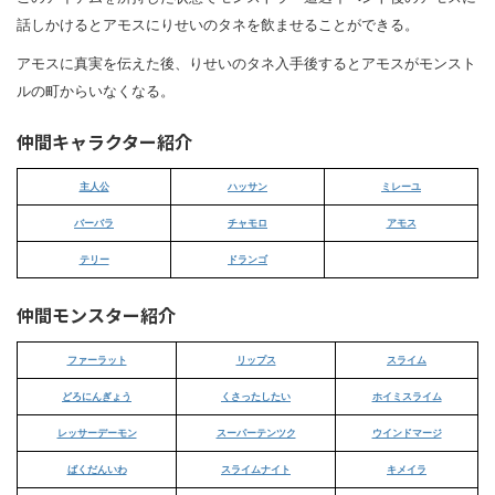
話しかけるとアモスにりせいのタネを飲ませることができる。
アモスに真実を伝えた後、りせいのタネ入手後するとアモスがモンスト
ルの町からいなくなる。
仲間キャラクター紹介
主人公
ハッサン
ミレーユ
バーバラ
チャモロ
アモス
テリー
ドランゴ
仲間モンスター紹介
ファーラット
リップス
スライム
どろにんぎょう
くさったしたい
ホイミスライム
レッサーデーモン
スーパーテンツク
ウインドマージ
ばくだんいわ
スライムナイト
キメイラ