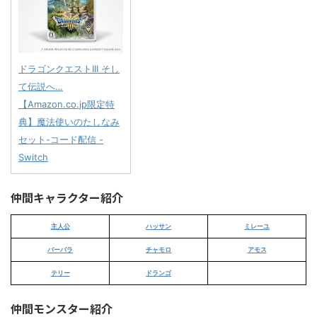
ドラゴンクエストIII そし
て伝説へ…
【Amazon.co.jp限定特
典】魔法使いのたしなみ
セット-コード配信 -
Switch
仲間キャラクター紹介
主人公
ハッサン
ミレーユ
バーバラ
チャモロ
アモス
テリー
ドランゴ
仲間モンスター紹介