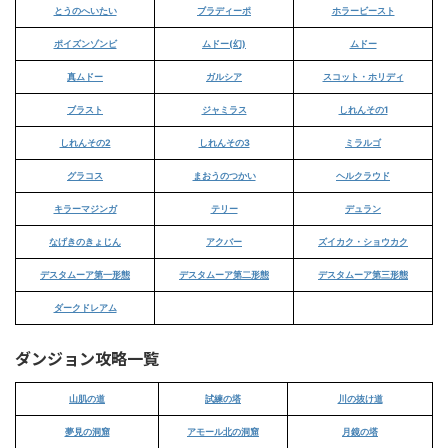
とうのへいたい
ブラディーポ
ホラービースト
ポイズンゾンビ
ムドー(幻)
ムドー
真ムドー
ガルシア
スコット・ホリディ
ブラスト
ジャミラス
しれんその1
しれんその2
しれんその3
ミラルゴ
グラコス
まおうのつかい
ヘルクラウド
キラーマジンガ
テリー
デュラン
なげきのきょじん
アクバー
ズイカク・ショウカク
デスタムーア第一形態
デスタムーア第二形態
デスタムーア第三形態
ダークドレアム
ダンジョン攻略一覧
山肌の道
試練の塔
川の抜け道
夢見の洞窟
アモール北の洞窟
月鏡の塔