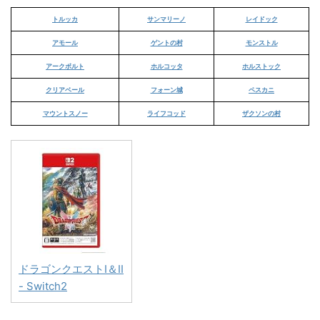
トルッカ
サンマリーノ
レイドック
アモール
ゲントの村
モンストル
アークボルト
ホルコッタ
ホルストック
クリアベール
フォーン城
ペスカニ
マウントスノー
ライフコッド
ザクソンの村
ドラゴンクエストI＆II
- Switch2