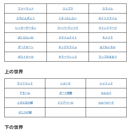
ファーラット
リップス
スライム
どろにんぎょう
くさったしたい
ホイミスライム
レッサーデーモン
スーパーテンツク
ウインドマージ
ばくだんいわ
スライムナイト
キメイラ
ダークホーン
キングスライム
はぐれメタル
ボストロール
キラーマシン２
ランプのまおう
上の世界
ライフコッド
シエーナ
レイドック
アモール
ダーマ神殿
カルカド
メダル王の城
クリアベール
カルベローナ
ゼニスの城
下の世界