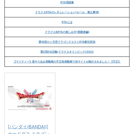
RTA用語集
ドラクエRTAのレギュレーション(ルール・禁止事項)
RTAとは
ドラクエ6RTAの楽しみ方(視聴者編)
第16回ロト天空ドラゴンクエストRTA駅伝対決
第2回DQ五輪(ドラクエオリンピック)2022
【マイティー】某やり込み系動画の不正告発動画で当サイトが紹介されました！【不正】
[バンダイ(BANDAI)]
カードダス ドラゴン