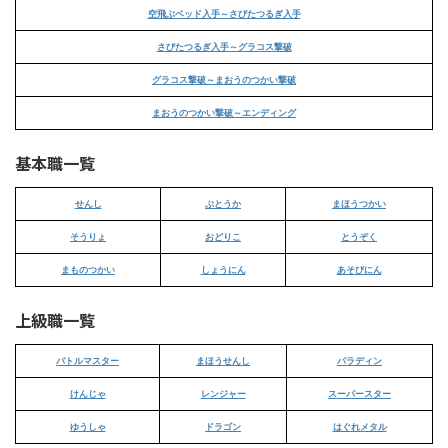
空飛ぶベッド入手～さびたつるぎ入手
さびたつるぎ入手～グラコス撃破
グラコス撃破～まおうのつかい撃破
まおうのつかい撃破～エンディング
基本職一覧
せんし
ぶとうか
まほうつかい
そうりょ
おどりこ
とうぞく
まものつかい
しょうにん
あそびにん
上級職一覧
バトルマスター
まほうせんし
パラディン
けんじゃ
レンジャー
スーパースター
ゆうしゃ
ドラゴン
はぐれメタル