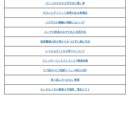
さいごのカギの入手方法と開く扉
のろいとデメリット効果がある装備品
メガザルの腕輪が発動しないバグ
エンデの防具のおすすめと活用方法
地底魔城の床を明かりをつけずに進む方法
レベル上げ (メタル狩り)について
ドレッサーコンテストランク7最速攻略
ロブ抜き(ロブ追跡イベント時の小技)
取り返しのつかない要素
ちいさなメダル最速入手場所、景品リスト