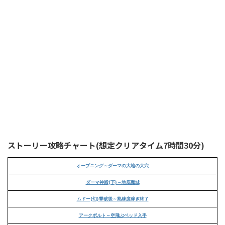
ストーリー攻略チャート(想定クリアタイム7時間30分)
オープニング～ダーマの大地の大穴
ダーマ神殿(下)～地底魔城
ムドー(幻)撃破後～熟練度稼ぎ終了
アークボルト～空飛ぶベッド入手