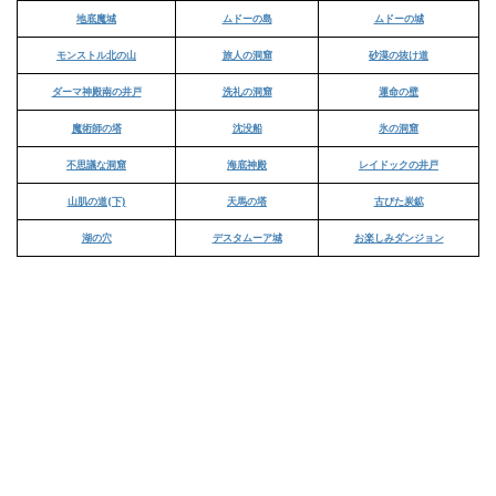
地底魔城
ムドーの島
ムドーの城
モンストル北の山
旅人の洞窟
砂漠の抜け道
ダーマ神殿南の井戸
洗礼の洞窟
運命の壁
魔術師の塔
沈没船
氷の洞窟
不思議な洞窟
海底神殿
レイドックの井戸
山肌の道(下)
天馬の塔
古びた炭鉱
湖の穴
デスタムーア城
お楽しみダンジョン