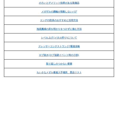
のろいとデメリット効果がある装備品
メガザルの腕輪が発動しないバグ
エンデの防具のおすすめと活用方法
地底魔城の床を明かりをつけずに進む方法
レベル上げ (メタル狩り)について
ドレッサーコンテストランク7最速攻略
ロブ抜き(ロブ追跡イベント時の小技)
取り返しのつかない要素
ちいさなメダル最速入手場所、景品リスト