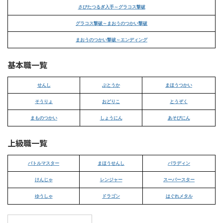
さびたつるぎ入手～グラコス撃破
グラコス撃破～まおうのつかい撃破
まおうのつかい撃破～エンディング
基本職一覧
せんし
ぶとうか
まほうつかい
そうりょ
おどりこ
とうぞく
まものつかい
しょうにん
あそびにん
上級職一覧
バトルマスター
まほうせんし
パラディン
けんじゃ
レンジャー
スーパースター
ゆうしゃ
ドラゴン
はぐれメタル