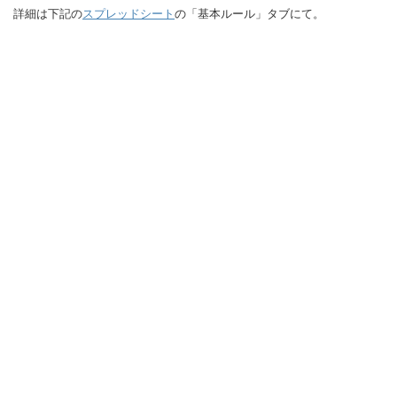
詳細は下記の
スプレッドシート
の「基本ルール」タブにて。