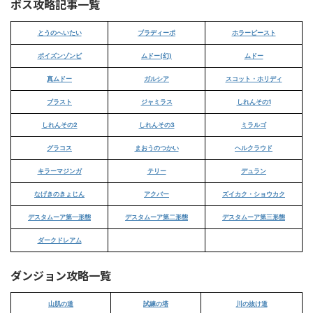
ボス攻略記事一覧
とうのへいたい
ブラディーポ
ホラービースト
ポイズンゾンビ
ムドー(幻)
ムドー
真ムドー
ガルシア
スコット・ホリディ
ブラスト
ジャミラス
しれんその1
しれんその2
しれんその3
ミラルゴ
グラコス
まおうのつかい
ヘルクラウド
キラーマジンガ
テリー
デュラン
なげきのきょじん
アクバー
ズイカク・ショウカク
デスタムーア第一形態
デスタムーア第二形態
デスタムーア第三形態
ダークドレアム
ダンジョン攻略一覧
山肌の道
試練の塔
川の抜け道