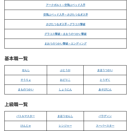
アークボルト～空飛ぶベッド入手
空飛ぶベッド入手～さびたつるぎ入手
さびたつるぎ入手～グラコス撃破
グラコス撃破～まおうのつかい撃破
まおうのつかい撃破～エンディング
基本職一覧
せんし
ぶとうか
まほうつかい
そうりょ
おどりこ
とうぞく
まものつかい
しょうにん
あそびにん
上級職一覧
バトルマスター
まほうせんし
パラディン
けんじゃ
レンジャー
スーパースター