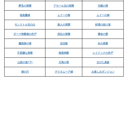
夢見の洞窟
アモール北の洞窟
月鏡の塔
地底魔城
ムドーの島
ムドーの城
モンストル北の山
旅人の洞窟
砂漠の抜け道
ダーマ神殿南の井戸
洗礼の洞窟
運命の壁
魔術師の塔
沈没船
氷の洞窟
不思議な洞窟
海底神殿
レイドックの井戸
山肌の道(下)
天馬の塔
古びた炭鉱
湖の穴
デスタムーア城
お楽しみダンジョン