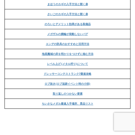
まほうのカギの入手方法と開く扉
さいごのカギの入手方法と開く扉
のろいとデメリット効果がある装備品
メガザルの腕輪が発動しないバグ
エンデの防具のおすすめと活用方法
地底魔城の床を明かりをつけずに進む方法
レベル上げ (メタル狩り)について
ドレッサーコンテストランク7最速攻略
ロブ抜き(ロブ追跡イベント時の小技)
取り返しのつかない要素
ちいさなメダル最速入手場所、景品リスト