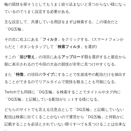
輪の競技を探そうとしてもうまく絞り込まないと見つからない様になっ
ているのでうまく設定する必要がある。
主な設定して、共通している用語をまずは検索する。この場合だと
「DQ五輪」
その次に右上にある「
フィルタ
」をクリックする。(スマートフォンか
らだと︙ボタンをタップして「
検索フィルタ
」を選択)
そこの「
並び替え
」の項目にある
アップロード日
を選択すると最近から
順に表示されるので今回の大会の競技が非常に見つけやすくなる。
また「
特徴
」の項目の
ライブ
にすることで生放送中の配信だけを抽出す
ることができるのでリアルタイムで競技を観ることも可能になる。
Twitchでも同様に「DQ五輪」を検索することでタイトルやタグ内に
「DQ五輪」と記載している配信がヒットする様になる。
どちらのサイトでも言える注意点として「DQ五輪」と記載していない
配信は検索に出てくることがないので運営から「DQ五輪」と何処かに
記載することを必須とされていない限りすべてを見つけることは出来な