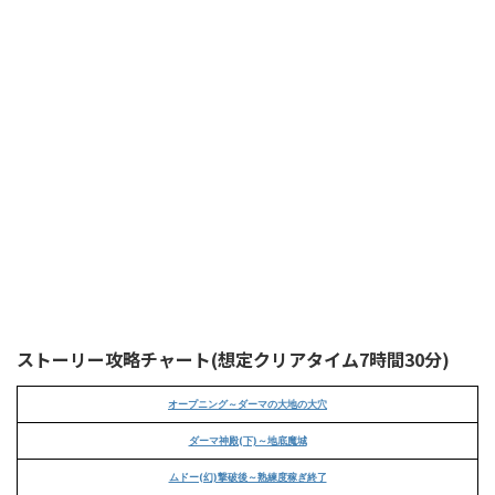
ストーリー攻略チャート(想定クリアタイム7時間30分)
オープニング～ダーマの大地の大穴
ダーマ神殿(下)～地底魔城
ムドー(幻)撃破後～熟練度稼ぎ終了