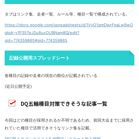
タブはリンク集、走者一覧、ルール等、種目一覧で構成されている。
https://docs.google.com/spreadsheets/d/1VyG1qmDwrFgaLw9wO
qbdr-y1P35TeJSu8uxOUBNam8Q/edit?
gid=774359865#gid=774359865
記録公開用スプレッドシート
各種目の記録や走者の現在の順位が記載されている
(近日公開予定)
DQ五輪種目対策できそうな記事一覧
今回はどの種目が採用されるか不明であるため、前回大会までに採用さ
れていた種目で活用できそうなリンク集を記載。
SFC版ドラゴンクエスト6 仲間モンスターと加入場所