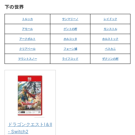
下の世界
トルッカ
サンマリーノ
レイドック
アモール
ゲントの村
モンストル
アークボルト
ホルコッタ
ホルストック
クリアベール
フォーン城
ペスカニ
マウントスノー
ライフコッド
ザクソンの村
ドラゴンクエストI＆II
- Switch2