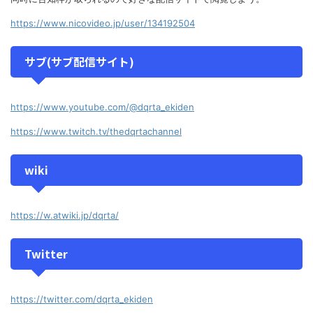
https://www.nicovideo.jp/user/134192504
サブ(サブ配信サイト)
https://www.youtube.com/@dqrta_ekiden
https://www.twitch.tv/thedqrtachannel
wiki
https://w.atwiki.jp/dqrta/
Twitter
https://twitter.com/dqrta_ekiden