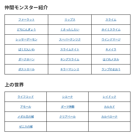
仲間モンスター紹介
ファーラット
リップス
スライム
どろにんぎょう
くさったしたい
ホイミスライム
レッサーデーモン
スーパーテンツク
ウインドマージ
ばくだんいわ
スライムナイト
キメイラ
ダークホーン
キングスライム
はぐれメタル
ボストロール
キラーマシン２
ランプのまおう
上の世界
ライフコッド
シエーナ
レイドック
アモール
ダーマ神殿
カルカド
メダル王の城
クリアベール
カルベローナ
ゼニスの城