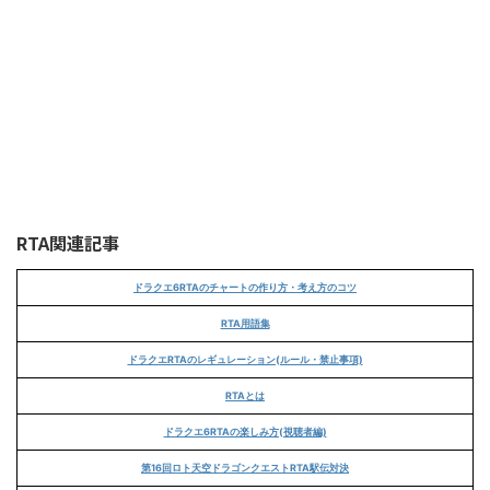
RTA関連記事
ドラクエ6RTAのチャートの作り方・考え方のコツ
RTA用語集
ドラクエRTAのレギュレーション(ルール・禁止事項)
RTAとは
ドラクエ6RTAの楽しみ方(視聴者編)
第16回ロト天空ドラゴンクエストRTA駅伝対決