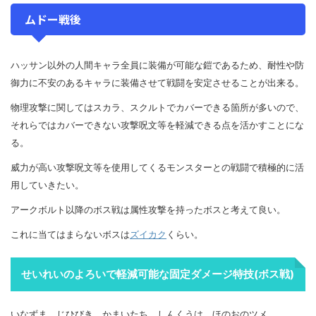
ムドー戦後
ハッサン以外の人間キャラ全員に装備が可能な鎧であるため、耐性や防
御力に不安のあるキャラに装備させて戦闘を安定させることが出来る。
物理攻撃に関してはスカラ、スクルトでカバーできる箇所が多いので、
それらではカバーできない攻撃呪文等を軽減できる点を活かすことにな
る。
威力が高い攻撃呪文等を使用してくるモンスターとの戦闘で積極的に活
用していきたい。
アークボルト以降のボス戦は属性攻撃を持ったボスと考えて良い。
これに当てはまらないボスは
ズイカク
くらい。
せいれいのよろいで軽減可能な固定ダメージ特技(ボス戦)
いなずま、じひびき、かまいたち、しんくうは、ほのおのツメ