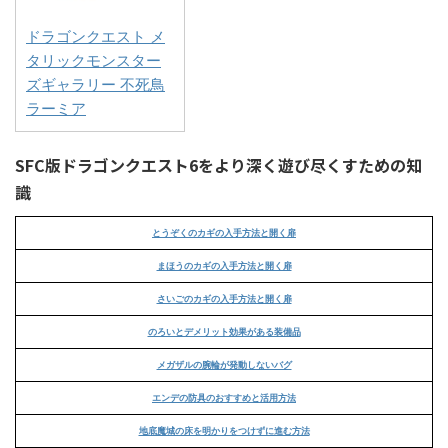
ドラゴンクエスト メ
タリックモンスター
ズギャラリー 不死鳥
ラーミア
SFC版ドラゴンクエスト6をより深く遊び尽くすための知
識
とうぞくのカギの入手方法と開く扉
まほうのカギの入手方法と開く扉
さいごのカギの入手方法と開く扉
のろいとデメリット効果がある装備品
メガザルの腕輪が発動しないバグ
エンデの防具のおすすめと活用方法
地底魔城の床を明かりをつけずに進む方法