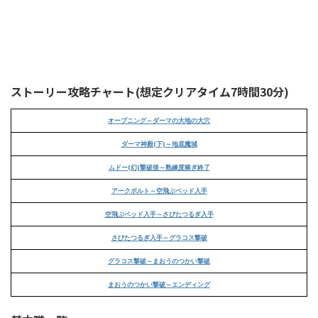
ストーリー攻略チャート(想定クリアタイム7時間30分)
オープニング～ダーマの大地の大穴
ダーマ神殿(下)～地底魔城
ムドー(幻)撃破後～熟練度稼ぎ終了
アークボルト～空飛ぶベッド入手
空飛ぶベッド入手～さびたつるぎ入手
さびたつるぎ入手～グラコス撃破
グラコス撃破～まおうのつかい撃破
まおうのつかい撃破～エンディング