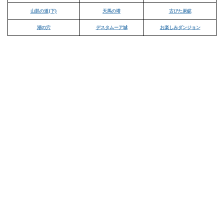
山肌の道(下)
天馬の塔
古びた炭鉱
湖の穴
デスタムーア城
お楽しみダンジョン