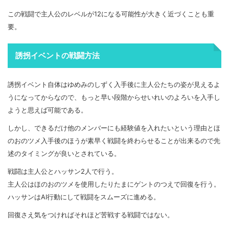
この戦闘で主人公のレベルが12になる可能性が大きく近づくことも重
要。
誘拐イベントの戦闘方法
誘拐イベント自体はゆめみのしずく入手後に主人公たちの姿が見えるよ
うになってからなので、もっと早い段階からせいれいのよろいを入手し
ようと思えば可能である。
しかし、できるだけ他のメンバーにも経験値を入れたいという理由とほ
のおのツメ入手後のほうが素早く戦闘を終わらせることが出来るので先
述のタイミングが良いとされている。
戦闘は主人公とハッサン2人で行う。
主人公はほのおのツメを使用したりたまにゲントのつえで回復を行う。
ハッサンはAI行動にして戦闘をスムーズに進める。
回復さえ気をつければそれほど苦戦する戦闘ではない。