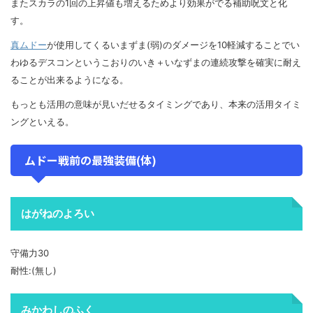
またスカラの1回の上昇値も増えるためより効果がでる補助呪文と化
す。
真ムドー
が使用してくるいまずま(弱)のダメージを10軽減することでい
わゆるデスコンというこおりのいき＋いなずまの連続攻撃を確実に耐え
ることが出来るようになる。
もっとも活用の意味が見いだせるタイミングであり、本来の活用タイミ
ングといえる。
ムドー戦前の最強装備(体)
はがねのよろい
守備力30
耐性:(無し)
みかわしのふく