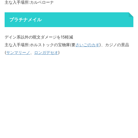
主な入手場所:カルベローナ
プラチナメイル
デイン系以外の呪文ダメージを15軽減
主な入手場所:ホルストックの宝物庫(要
さいごのカギ
)、カジノの景品
(
サンマリーノ
、
ロンガデセオ
)