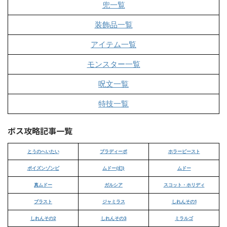
兜一覧
装飾品一覧
アイテム一覧
モンスター一覧
呪文一覧
特技一覧
ボス攻略記事一覧
とうのへいたい
ブラディーポ
ホラービースト
ポイズンゾンビ
ムドー(幻)
ムドー
真ムドー
ガルシア
スコット・ホリディ
ブラスト
ジャミラス
しれんその1
しれんその2
しれんその3
ミラルゴ