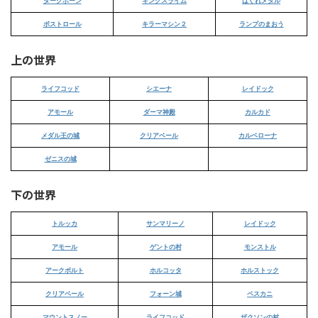
ダークホーン
キングスライム
はぐれメタル
ボストロール
キラーマシン２
ランプのまおう
上の世界
ライフコッド
シエーナ
レイドック
アモール
ダーマ神殿
カルカド
メダル王の城
クリアベール
カルベローナ
ゼニスの城
下の世界
トルッカ
サンマリーノ
レイドック
アモール
ゲントの村
モンストル
アークボルト
ホルコッタ
ホルストック
クリアベール
フォーン城
ペスカニ
マウントスノー
ライフコッド
ザクソンの村