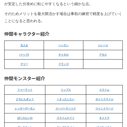
が安定した分攻めに転じやすくなるという細かな点。
そのためメリットを最大限活かす場合は事前の練習で精度を上げていく
ことになると思われる。
仲間キャラクター紹介
主人公
ハッサン
ミレーユ
バーバラ
チャモロ
アモス
テリー
ドランゴ
仲間モンスター紹介
ファーラット
リップス
スライム
どろにんぎょう
くさったしたい
ホイミスライム
レッサーデーモン
スーパーテンツク
ウインドマージ
ばくだんいわ
スライムナイト
キメイラ