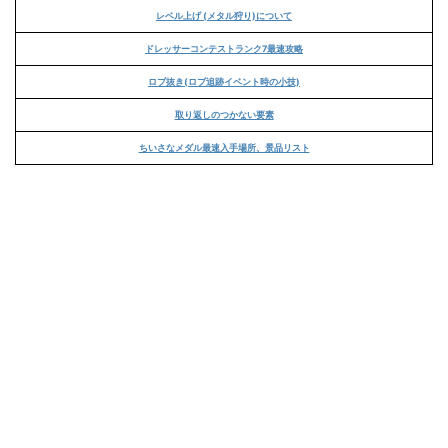
レベル上げ (メタル狩り)について
ドレッサーコンテストランク7最速攻略
ロブ抜き(ロブ追跡イベント時の小技)
取り返しのつかない要素
ちいさなメダル最速入手場所、景品リスト