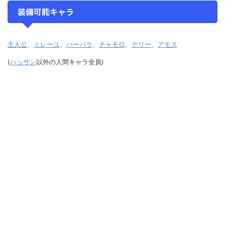
装備可能キャラ
主人公
、
ミレーユ
、
バーバラ
、
チャモロ
、
テリー
、
アモス
(
ハッサン
以外の人間キャラ全員)