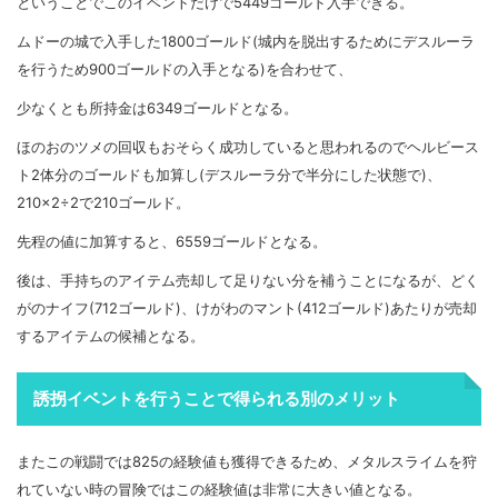
ということでこのイベントだけで5449ゴールド入手できる。
ムドーの城で入手した1800ゴールド(城内を脱出するためにデスルーラ
を行うため900ゴールドの入手となる)を合わせて、
少なくとも所持金は6349ゴールドとなる。
ほのおのツメの回収もおそらく成功していると思われるのでヘルビース
ト2体分のゴールドも加算し(デスルーラ分で半分にした状態で)、
210×2÷2で210ゴールド。
先程の値に加算すると、6559ゴールドとなる。
後は、手持ちのアイテム売却して足りない分を補うことになるが、どく
がのナイフ(712ゴールド)、けがわのマント(412ゴールド)あたりが売却
するアイテムの候補となる。
誘拐イベントを行うことで得られる別のメリット
またこの戦闘では825の経験値も獲得できるため、メタルスライムを狩
れていない時の冒険ではこの経験値は非常に大きい値となる。