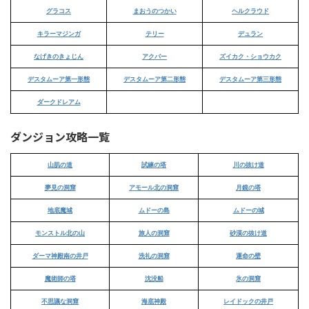
グラコス
まおうのつかい
ヘルクラウド
キラーマジンガ
テリー
デュラン
なげきのきょじん
アクバー
ズイカク・ショウカク
デスタムーア第一形態
デスタムーア第二形態
デスタムーア第三形態
ダークドレアム
ダンジョン攻略一覧
山肌の道
試練の塔
川の抜け道
夢見の洞窟
アモール北の洞窟
月鏡の塔
地底魔城
ムドーの島
ムドーの城
モンストル北の山
旅人の洞窟
砂漠の抜け道
ダーマ神殿南の井戸
洗礼の洞窟
運命の壁
魔術師の塔
沈没船
氷の洞窟
不思議な洞窟
海底神殿
レイドックの井戸