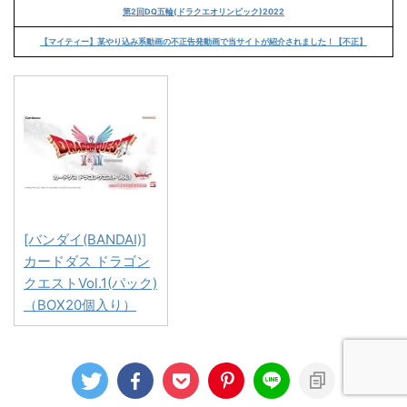
第2回DQ五輪(ドラクエオリンピック)2022
【マイティー】某やり込み系動画の不正告発動画で当サイトが紹介されました！【不正】
[バンダイ(BANDAI)]
カードダス ドラゴン
クエストVol.1(パック)
（BOX20個入り）