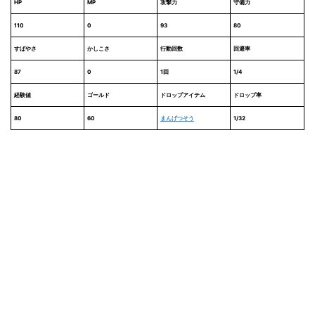
HP
MP
攻撃力
守備力
110
0
93
80
すばやさ
かしこさ
行動回数
回避率
87
0
1回
1/4
経験値
ゴールド
ドロップアイテム
ドロップ率
80
60
まんげつそう
1/32