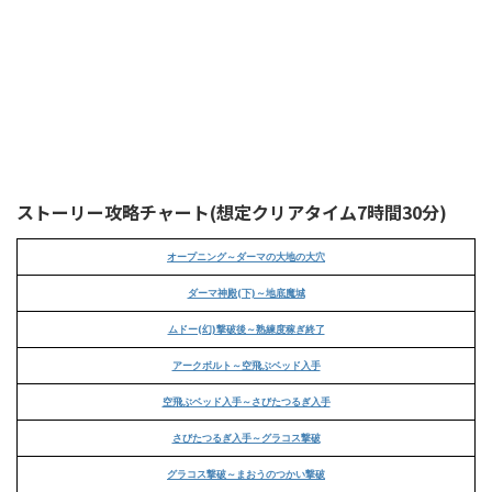
ストーリー攻略チャート(想定クリアタイム7時間30分)
オープニング～ダーマの大地の大穴
ダーマ神殿(下)～地底魔城
ムドー(幻)撃破後～熟練度稼ぎ終了
アークボルト～空飛ぶベッド入手
空飛ぶベッド入手～さびたつるぎ入手
さびたつるぎ入手～グラコス撃破
グラコス撃破～まおうのつかい撃破