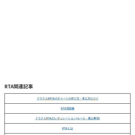
RTA関連記事
ドラクエ6RTAのチャートの作り方・考え方のコツ
RTA用語集
ドラクエRTAのレギュレーション(ルール・禁止事項)
RTAとは