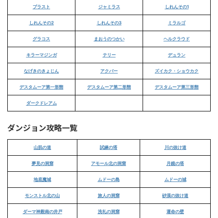
ブラスト
ジャミラス
しれんその1
しれんその2
しれんその3
ミラルゴ
グラコス
まおうのつかい
ヘルクラウド
キラーマジンガ
テリー
デュラン
なげきのきょじん
アクバー
ズイカク・ショウカク
デスタムーア第一形態
デスタムーア第二形態
デスタムーア第三形態
ダークドレアム
ダンジョン攻略一覧
山肌の道
試練の塔
川の抜け道
夢見の洞窟
アモール北の洞窟
月鏡の塔
地底魔城
ムドーの島
ムドーの城
モンストル北の山
旅人の洞窟
砂漠の抜け道
ダーマ神殿南の井戸
洗礼の洞窟
運命の壁