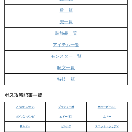
盾一覧
兜一覧
装飾品一覧
アイテム一覧
モンスター一覧
呪文一覧
特技一覧
ボス攻略記事一覧
とうのへいたい
ブラディーポ
ホラービースト
ポイズンゾンビ
ムドー(幻)
ムドー
真ムドー
ガルシア
スコット・ホリディ