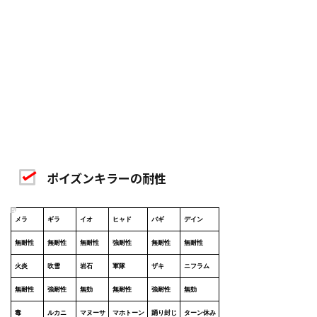
ポイズンキラーの耐性
メラ
ギラ
イオ
ヒャド
バギ
デイン
無耐性
無耐性
無耐性
強耐性
無耐性
無耐性
火炎
吹雪
岩石
軍隊
ザキ
ニフラム
無耐性
強耐性
無効
無耐性
強耐性
無効
毒
ルカニ
マヌーサ
マホトーン
踊り封じ
ターン休み