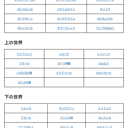
ばくだんいわ
スライムナイト
キメイラ
ダークホーン
キングスライム
はぐれメタル
ボストロール
キラーマシン２
ランプのまおう
上の世界
ライフコッド
シエーナ
レイドック
アモール
ダーマ神殿
カルカド
メダル王の城
クリアベール
カルベローナ
ゼニスの城
下の世界
トルッカ
サンマリーノ
レイドック
アモール
ゲントの村
モンストル
アークボルト
ホルコッタ
ホルストック