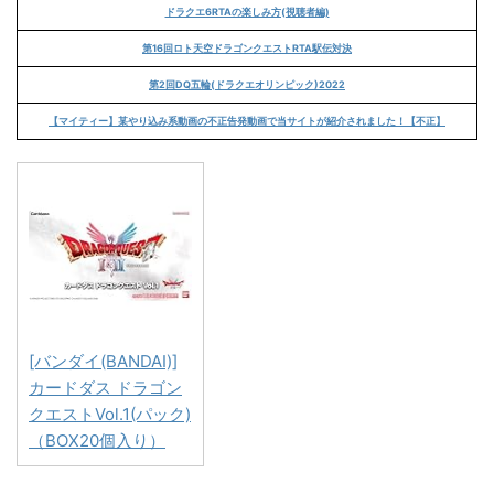
ドラクエ6RTAの楽しみ方(視聴者編)
第16回ロト天空ドラゴンクエストRTA駅伝対決
第2回DQ五輪(ドラクエオリンピック)2022
【マイティー】某やり込み系動画の不正告発動画で当サイトが紹介されました！【不正】
[バンダイ(BANDAI)]
カードダス ドラゴン
クエストVol.1(パック)
（BOX20個入り）