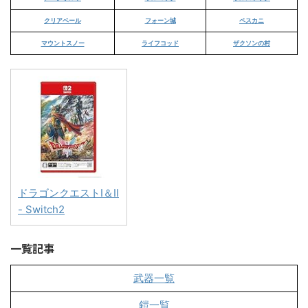
クリアベール
フォーン城
ペスカニ
マウントスノー
ライフコッド
ザクソンの村
ドラゴンクエストI＆II
- Switch2
一覧記事
武器一覧
鎧一覧