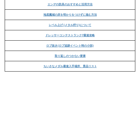
エンデの防具のおすすめと活用方法
地底魔城の床を明かりをつけずに進む方法
レベル上げ (メタル狩り)について
ドレッサーコンテストランク7最速攻略
ロブ抜き(ロブ追跡イベント時の小技)
取り返しのつかない要素
ちいさなメダル最速入手場所、景品リスト