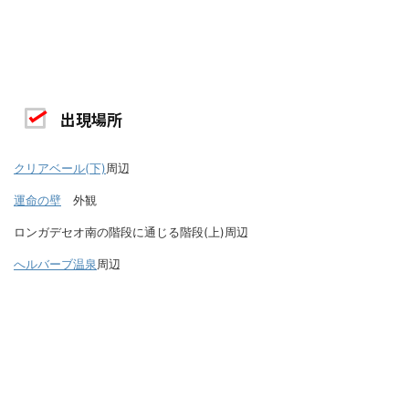
出現場所
クリアベール(下)
周辺
運命の壁
外観
ロンガデセオ南の階段に通じる階段(上)周辺
へルバーブ温泉
周辺