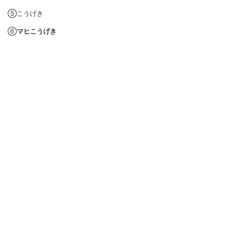
⑤こうげき
⑥
マヒこうげき