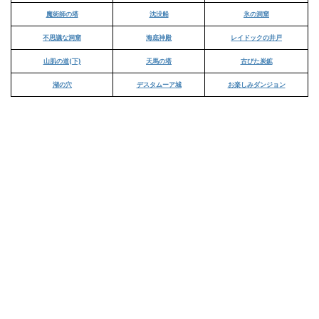
魔術師の塔
沈没船
氷の洞窟
不思議な洞窟
海底神殿
レイドックの井戸
山肌の道(下)
天馬の塔
古びた炭鉱
湖の穴
デスタムーア城
お楽しみダンジョン