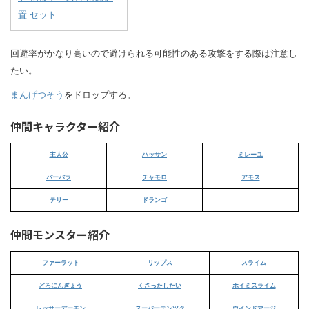
置 セット
回避率がかなり高いので避けられる可能性のある攻撃をする際は注意し
たい。
まんげつそう
をドロップする。
仲間キャラクター紹介
主人公
ハッサン
ミレーユ
バーバラ
チャモロ
アモス
テリー
ドランゴ
仲間モンスター紹介
ファーラット
リップス
スライム
どろにんぎょう
くさったしたい
ホイミスライム
レッサーデーモン
スーパーテンツク
ウインドマージ