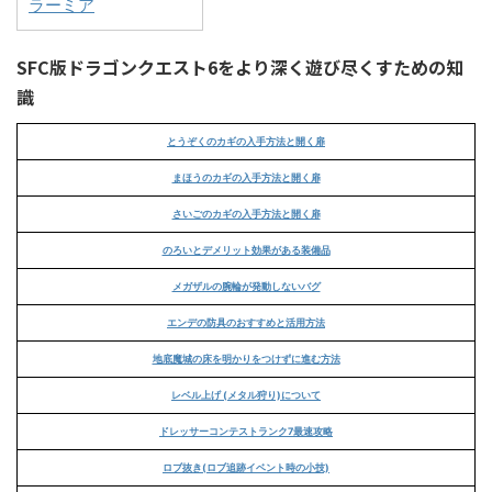
ラーミア
SFC版ドラゴンクエスト6をより深く遊び尽くすための知
識
とうぞくのカギの入手方法と開く扉
まほうのカギの入手方法と開く扉
さいごのカギの入手方法と開く扉
のろいとデメリット効果がある装備品
メガザルの腕輪が発動しないバグ
エンデの防具のおすすめと活用方法
地底魔城の床を明かりをつけずに進む方法
レベル上げ (メタル狩り)について
ドレッサーコンテストランク7最速攻略
ロブ抜き(ロブ追跡イベント時の小技)