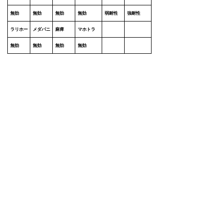
無効
無効
無効
無効
弱耐性
強耐性
ラリホー
メダパニ
麻痺
マホトラ
無効
無効
無効
無効