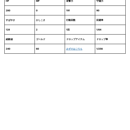
HP
MP
攻撃力
守備力
280
0
191
90
すばやさ
かしこさ
行動回数
回避率
128
2
1回
1/64
経験値
ゴールド
ドロップアイテム
ドロップ率
240
60
みずのはごろも
1/256