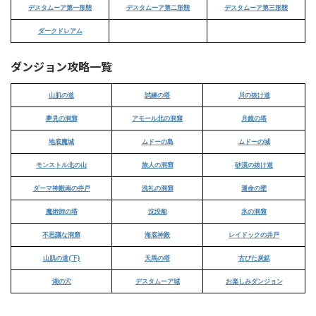
デスタムーア第一形態
デスタムーア第二形態
デスタムーア第三形態
ダークドレアム
ダンジョン攻略一覧
山肌の道
試練の塔
川の抜け道
夢見の洞窟
アモール北の洞窟
月鏡の塔
地底魔城
ムドーの島
ムドーの城
モンストル北の山
旅人の洞窟
砂漠の抜け道
ダーマ神殿南の井戸
洗礼の洞窟
運命の壁
魔術師の塔
沈没船
氷の洞窟
不思議な洞窟
海底神殿
レイドックの井戸
山肌の道(下)
天馬の塔
古びた炭鉱
湖の穴
デスタムーア城
お楽しみダンジョン