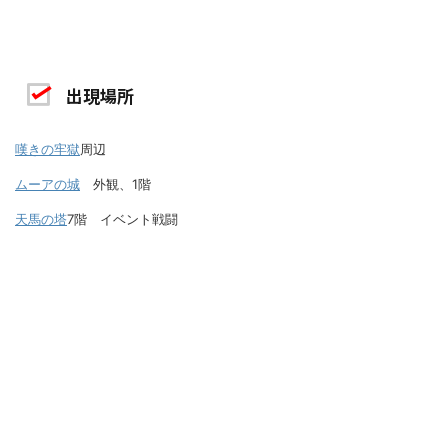
出現場所
嘆きの牢獄
周辺
ムーアの城
外観、1階
天馬の塔
7階 イベント戦闘