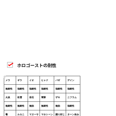
ホロゴーストの耐性
メラ
ギラ
イオ
ヒャド
バギ
デイン
無耐性
強耐性
強耐性
強耐性
強耐性
強耐性
火炎
吹雪
岩石
軍隊
ザキ
ニフラム
無耐性
無耐性
無効
無耐性
無効
強耐性
毒
ルカニ
マヌーサ
マホトーン
踊り封じ
ターン休み