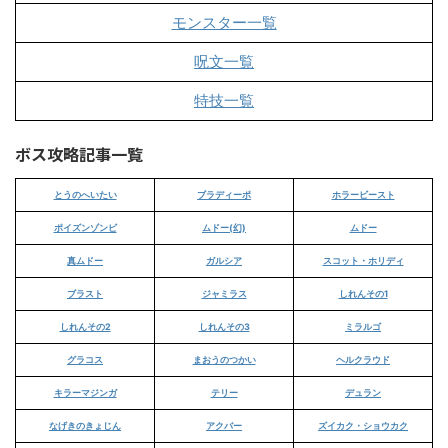
モンスター一覧
呪文一覧
特技一覧
ボス攻略記事一覧
とうのへいたい
ブラディーポ
ホラービースト
ポイズンゾンビ
ムドー(幻)
ムドー
真ムドー
ガルシア
スコット・ホリディ
ブラスト
ジャミラス
しれんその1
しれんその2
しれんその3
ミラルゴ
グラコス
まおうのつかい
ヘルクラウド
キラーマジンガ
テリー
デュラン
なげきのきょじん
アクバー
ズイカク・ショウカク