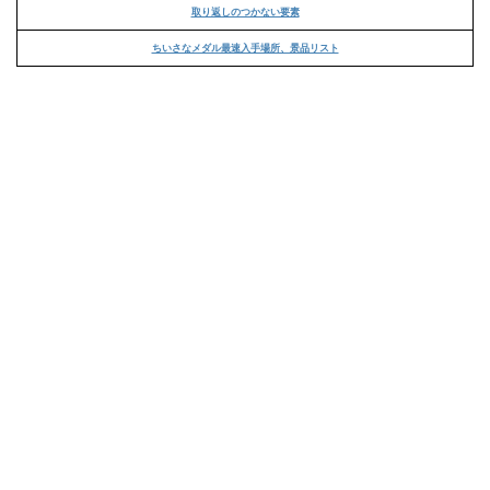
取り返しのつかない要素
ちいさなメダル最速入手場所、景品リスト