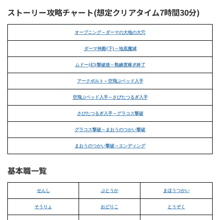
ストーリー攻略チャート(想定クリアタイム7時間30分)
オープニング～ダーマの大地の大穴
ダーマ神殿(下)～地底魔城
ムドー(幻)撃破後～熟練度稼ぎ終了
アークボルト～空飛ぶベッド入手
空飛ぶベッド入手～さびたつるぎ入手
さびたつるぎ入手～グラコス撃破
グラコス撃破～まおうのつかい撃破
まおうのつかい撃破～エンディング
基本職一覧
せんし
ぶとうか
まほうつかい
そうりょ
おどりこ
とうぞく