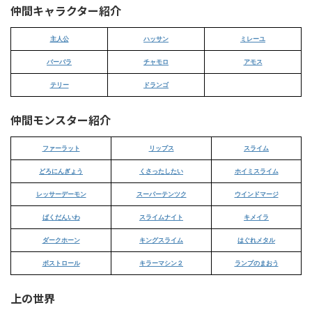
仲間キャラクター紹介
主人公
ハッサン
ミレーユ
バーバラ
チャモロ
アモス
テリー
ドランゴ
仲間モンスター紹介
ファーラット
リップス
スライム
どろにんぎょう
くさったしたい
ホイミスライム
レッサーデーモン
スーパーテンツク
ウインドマージ
ばくだんいわ
スライムナイト
キメイラ
ダークホーン
キングスライム
はぐれメタル
ボストロール
キラーマシン２
ランプのまおう
上の世界