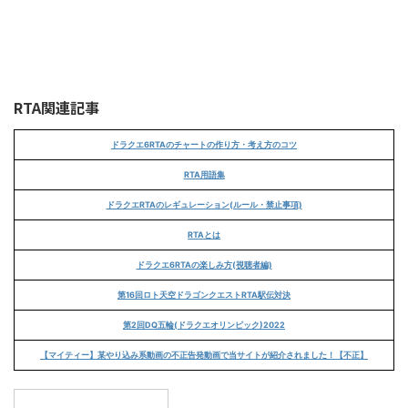
RTA関連記事
ドラクエ6RTAのチャートの作り方・考え方のコツ
RTA用語集
ドラクエRTAのレギュレーション(ルール・禁止事項)
RTAとは
ドラクエ6RTAの楽しみ方(視聴者編)
第16回ロト天空ドラゴンクエストRTA駅伝対決
第2回DQ五輪(ドラクエオリンピック)2022
【マイティー】某やり込み系動画の不正告発動画で当サイトが紹介されました！【不正】