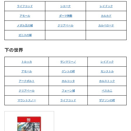
ライフコッド
シエーナ
レイドック
アモール
ダーマ神殿
カルカド
メダル王の城
クリアベール
カルベローナ
ゼニスの城
下の世界
トルッカ
サンマリーノ
レイドック
アモール
ゲントの村
モンストル
アークボルト
ホルコッタ
ホルストック
クリアベール
フォーン城
ペスカニ
マウントスノー
ライフコッド
ザクソンの村