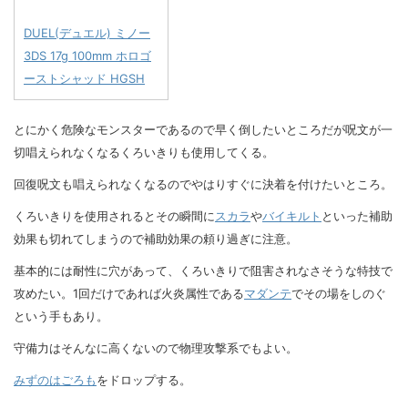
DUEL(デュエル) ミノー
3DS 17g 100mm ホロゴ
ーストシャッド HGSH
とにかく危険なモンスターであるので早く倒したいところだが呪文が一
切唱えられなくなるくろいきりも使用してくる。
回復呪文も唱えられなくなるのでやはりすぐに決着を付けたいところ。
くろいきりを使用されるとその瞬間に
スカラ
や
バイキルト
といった補助
効果も切れてしまうので補助効果の頼り過ぎに注意。
基本的には耐性に穴があって、くろいきりで阻害されなさそうな特技で
攻めたい。1回だけであれば火炎属性である
マダンテ
でその場をしのぐ
という手もあり。
守備力はそんなに高くないので物理攻撃系でもよい。
みずのはごろも
をドロップする。