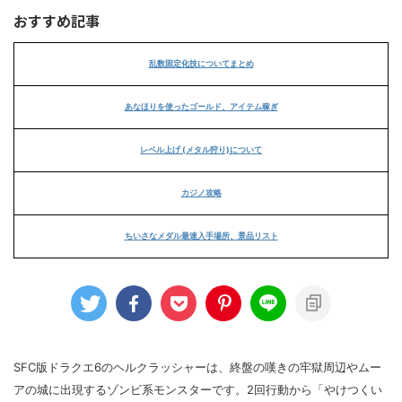
おすすめ記事
乱数固定化技についてまとめ
あなほりを使ったゴールド、アイテム稼ぎ
レベル上げ (メタル狩り)について
カジノ攻略
ちいさなメダル最速入手場所、景品リスト
SFC版ドラクエ6のヘルクラッシャーは、終盤の嘆きの牢獄周辺やムー
アの城に出現するゾンビ系モンスターです。2回行動から「やけつくい