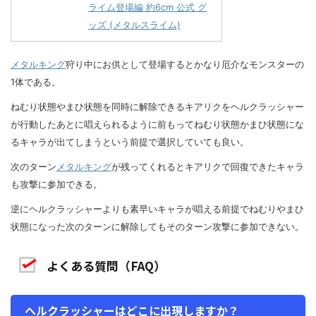
ライム登場編 約6cm 公式 グ
ッズ (メタルスライム)
メタルキング
狩り中にお供として登場するとかなり厄介なモンスターの
1体である。
ねむり状態やまひ状態を同時に解除できるキアリクをヘルクラッシャー
が行動したあとに唱えられるように前もってねむり状態かまひ状態にな
るキャラが出てしまうという前提で選択していても良い。
次のターン
メタルキング
が残ってくれるとキアリクで回復できたキャラ
も攻撃に参加できる。
逆にヘルクラッシャーよりも素早いキャラが唱える前提でねむりやまひ
状態になった次のターンに解除してもそのターン攻撃に参加できない。
よくある質問（FAQ）
ヘルクラッシャーはどこに出現しますか？