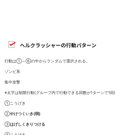
ヘルクラッシャーの行動パターン
行動は①～⑥の中からランダムで選択される。
ゾンビ系
集中攻撃
※太字は制限行動(グループ内で行動できる回数が1ターンで1回)
①こうげき
②
やけつくいき(弱)
③
はげしくきりつける
④こうげき