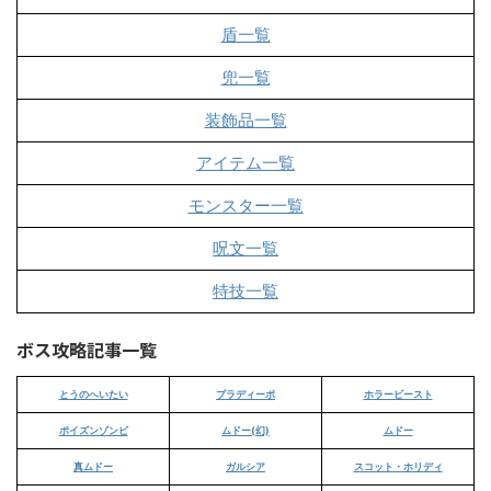
盾一覧
兜一覧
装飾品一覧
アイテム一覧
モンスター一覧
呪文一覧
特技一覧
ボス攻略記事一覧
とうのへいたい
ブラディーポ
ホラービースト
ポイズンゾンビ
ムドー(幻)
ムドー
真ムドー
ガルシア
スコット・ホリディ