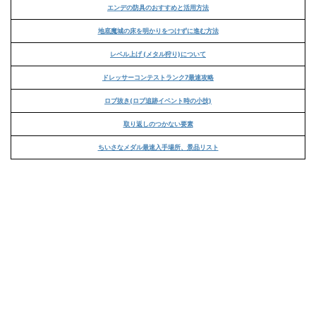
エンデの防具のおすすめと活用方法
地底魔城の床を明かりをつけずに進む方法
レベル上げ (メタル狩り)について
ドレッサーコンテストランク7最速攻略
ロブ抜き(ロブ追跡イベント時の小技)
取り返しのつかない要素
ちいさなメダル最速入手場所、景品リスト