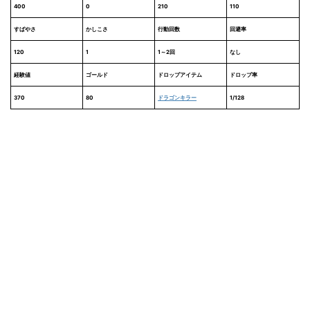
400
0
210
110
すばやさ
かしこさ
行動回数
回避率
120
1
1～2回
なし
経験値
ゴールド
ドロップアイテム
ドロップ率
370
80
ドラゴンキラー
1/128