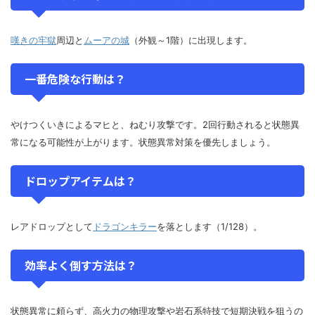
嘆きの牢獄
周辺と
ムーアの城
（外観～1階）に出現します。
一番危険な行動は？
やけつくいきによるマヒと、ねむり攻撃です。2回行動されると状態異
常になる可能性が上がります。状態異常対策を優先しましょう。
ドロップアイテムは？
レアドロップとして
ドラゴンキラー
を落とします（1/128）。
効率よく倒す方法は？
状態異常に頼らず、高火力の物理攻撃や岩石系特技で短期決戦を狙うの