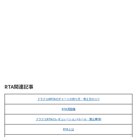
RTA関連記事
ドラクエ6RTAのチャートの作り方・考え方のコツ
RTA用語集
ドラクエRTAのレギュレーション(ルール・禁止事項)
RTAとは