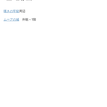
嘆きの牢獄
周辺
ムーアの城
外観～1階