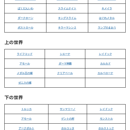
ばくだんいわ
スライムナイト
キメイラ
ダークホーン
キングスライム
はぐれメタル
ボストロール
キラーマシン２
ランプのまおう
上の世界
ライフコッド
シエーナ
レイドック
アモール
ダーマ神殿
カルカド
メダル王の城
クリアベール
カルベローナ
ゼニスの城
下の世界
トルッカ
サンマリーノ
レイドック
アモール
ゲントの村
モンストル
アークボルト
ホルコッタ
ホルストック