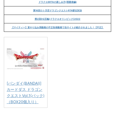
ドラクエ6RTAの楽しみ方(視聴者編)
第16回ロト天空ドラゴンクエストRTA駅伝対決
第2回DQ五輪(ドラクエオリンピック)2022
【マイティー】某やり込み系動画の不正告発動画で当サイトが紹介されました！【不正】
[バンダイ(BANDAI)]
カードダス ドラゴン
クエストVol.1(パック)
（BOX20個入り）