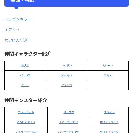
ドラゴンキラー
キアリク
せいけんづき
仲間キャラクター紹介
主人公
ハッサン
ミレーユ
バーバラ
チャモロ
アモス
テリー
ドランゴ
仲間モンスター紹介
ファーラット
リップス
スライム
どろにんぎょう
くさったしたい
ホイミスライム
レッサーデーモン
スーパーテンツク
ウインドマージ