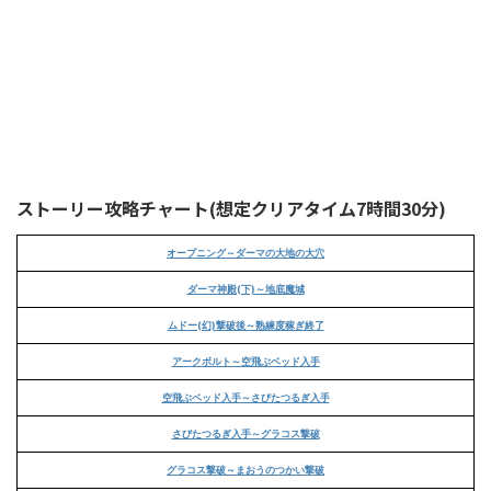
ストーリー攻略チャート(想定クリアタイム7時間30分)
オープニング～ダーマの大地の大穴
ダーマ神殿(下)～地底魔城
ムドー(幻)撃破後～熟練度稼ぎ終了
アークボルト～空飛ぶベッド入手
空飛ぶベッド入手～さびたつるぎ入手
さびたつるぎ入手～グラコス撃破
グラコス撃破～まおうのつかい撃破