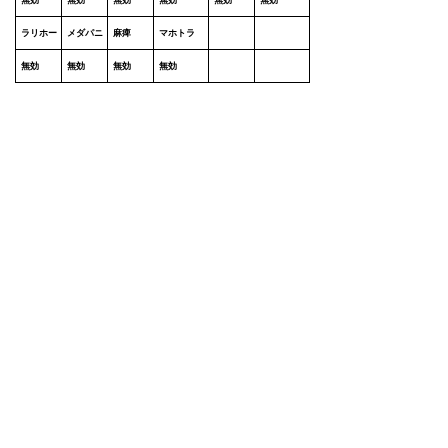
ラリホー
メダパニ
麻痺
マホトラ
無効
無効
無効
無効