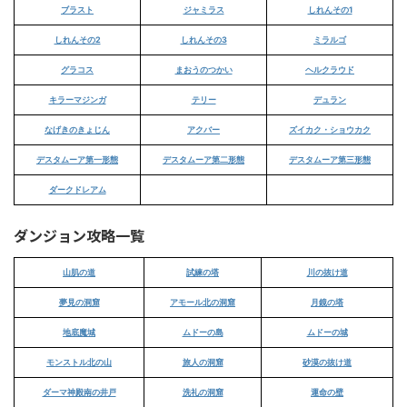
ブラスト
ジャミラス
しれんその1
しれんその2
しれんその3
ミラルゴ
グラコス
まおうのつかい
ヘルクラウド
キラーマジンガ
テリー
デュラン
なげきのきょじん
アクバー
ズイカク・ショウカク
デスタムーア第一形態
デスタムーア第二形態
デスタムーア第三形態
ダークドレアム
ダンジョン攻略一覧
山肌の道
試練の塔
川の抜け道
夢見の洞窟
アモール北の洞窟
月鏡の塔
地底魔城
ムドーの島
ムドーの城
モンストル北の山
旅人の洞窟
砂漠の抜け道
ダーマ神殿南の井戸
洗礼の洞窟
運命の壁