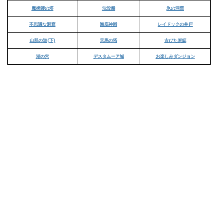
魔術師の塔
沈没船
氷の洞窟
不思議な洞窟
海底神殿
レイドックの井戸
山肌の道(下)
天馬の塔
古びた炭鉱
湖の穴
デスタムーア城
お楽しみダンジョン