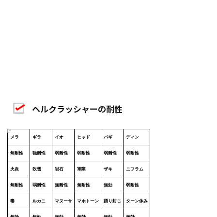
ヘルクラッシャーの耐性
メラ
ギラ
イオ
ヒャド
バギ
ディン
無耐性
強耐性
弱耐性
弱耐性
弱耐性
弱耐性
火炎
吹雪
岩石
軍隊
ザキ
ニフラム
無耐性
弱耐性
無耐性
無耐性
無効
弱耐性
毒
ルカニ
マヌーサ
マホトーン
踊り封じ
ターン休み
無効
無効
無効
無効
無効
無効