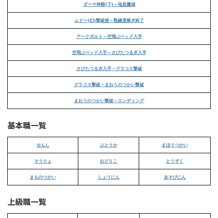
ダーマ神殿(下)～地底魔城
ムドー(幻)撃破後～熟練度稼ぎ終了
アークボルト～空飛ぶベッド入手
空飛ぶベッド入手～さびたつるぎ入手
さびたつるぎ入手～グラコス撃破
グラコス撃破～まおうのつかい撃破
まおうのつかい撃破～エンディング
基本職一覧
せんし
ぶとうか
まほうつかい
そうりょ
おどりこ
とうぞく
まものつかい
しょうにん
あそびにん
上級職一覧