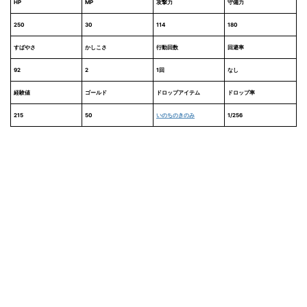
HP
MP
攻撃力
守備力
250
30
114
180
すばやさ
かしこさ
行動回数
回避率
92
2
1回
なし
経験値
ゴールド
ドロップアイテム
ドロップ率
215
50
いのちのきのみ
1/256