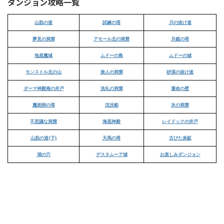
ダンジョン攻略一覧
山肌の道
試練の塔
川の抜け道
夢見の洞窟
アモール北の洞窟
月鏡の塔
地底魔城
ムドーの島
ムドーの城
モンストル北の山
旅人の洞窟
砂漠の抜け道
ダーマ神殿南の井戸
洗礼の洞窟
運命の壁
魔術師の塔
沈没船
氷の洞窟
不思議な洞窟
海底神殿
レイドックの井戸
山肌の道(下)
天馬の塔
古びた炭鉱
湖の穴
デスタムーア城
お楽しみダンジョン