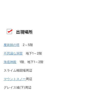
出現場所
魔術師の塔
2～5階
不思議な洞窟
地下1～2階
海底神殿
1階、地下1～2階
スライム格闘場周辺
マウントスノー
周辺
グレイス城(下)周辺