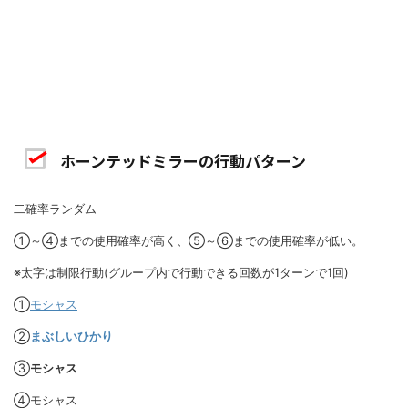
ホーンテッドミラーの行動パターン
二確率ランダム
①～④までの使用確率が高く、⑤～⑥までの使用確率が低い。
※太字は制限行動(グループ内で行動できる回数が1ターンで1回)
①
モシャス
②
まぶしいひかり
③
モシャス
④モシャス