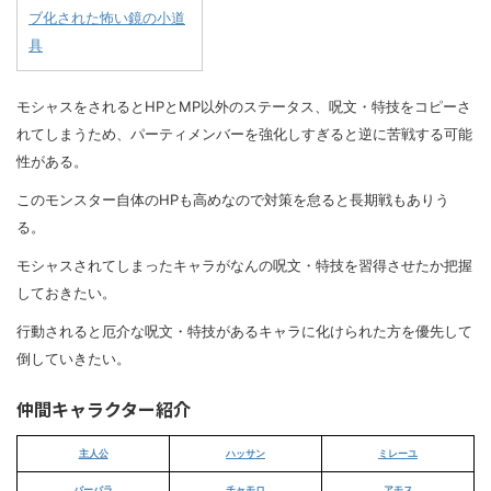
ブ化された怖い鏡の小道
具
モシャスをされるとHPとMP以外のステータス、呪文・特技をコピーさ
れてしまうため、パーティメンバーを強化しすぎると逆に苦戦する可能
性がある。
このモンスター自体のHPも高めなので対策を怠ると長期戦もありう
る。
モシャスされてしまったキャラがなんの呪文・特技を習得させたか把握
しておきたい。
行動されると厄介な呪文・特技があるキャラに化けられた方を優先して
倒していきたい。
仲間キャラクター紹介
主人公
ハッサン
ミレーユ
バーバラ
チャモロ
アモス