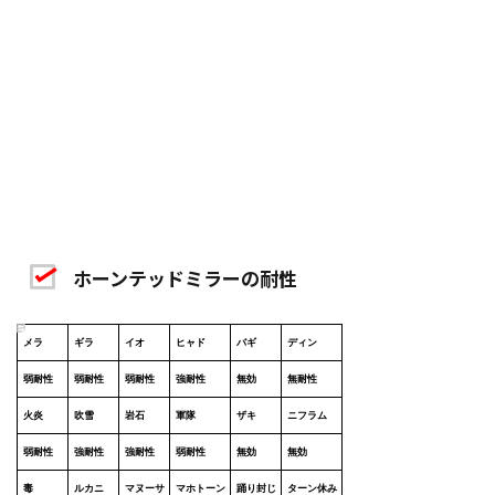
ホーンテッドミラーの耐性
メラ
ギラ
イオ
ヒャド
バギ
ディン
弱耐性
弱耐性
弱耐性
強耐性
無効
無耐性
火炎
吹雪
岩石
軍隊
ザキ
ニフラム
弱耐性
強耐性
強耐性
弱耐性
無効
無効
毒
ルカニ
マヌーサ
マホトーン
踊り封じ
ターン休み