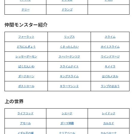
テリー
ドランゴ
仲間モンスター紹介
ファーラット
リップス
スライム
どろにんぎょう
くさったしたい
ホイミスライム
レッサーデーモン
スーパーテンツク
ウインドマージ
ばくだんいわ
スライムナイト
キメイラ
ダークホーン
キングスライム
はぐれメタル
ボストロール
キラーマシン２
ランプのまおう
上の世界
ライフコッド
シエーナ
レイドック
アモール
ダーマ神殿
カルカド
メダル王の城
クリアベール
カルベローナ