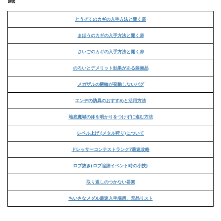
とうぞくのカギの入手方法と開く扉
まほうのカギの入手方法と開く扉
さいごのカギの入手方法と開く扉
のろいとデメリット効果がある装備品
メガザルの腕輪が発動しないバグ
エンデの防具のおすすめと活用方法
地底魔城の床を明かりをつけずに進む方法
レベル上げ (メタル狩り)について
ドレッサーコンテストランク7最速攻略
ロブ抜き(ロブ追跡イベント時の小技)
取り返しのつかない要素
ちいさなメダル最速入手場所、景品リスト