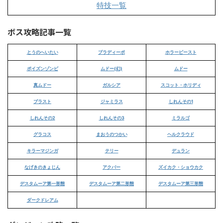
特技一覧
ボス攻略記事一覧
とうのへいたい
ブラディーポ
ホラービースト
ポイズンゾンビ
ムドー(幻)
ムドー
真ムドー
ガルシア
スコット・ホリディ
ブラスト
ジャミラス
しれんその1
しれんその2
しれんその3
ミラルゴ
グラコス
まおうのつかい
ヘルクラウド
キラーマジンガ
テリー
デュラン
なげきのきょじん
アクバー
ズイカク・ショウカク
デスタムーア第一形態
デスタムーア第二形態
デスタムーア第三形態
ダークドレアム