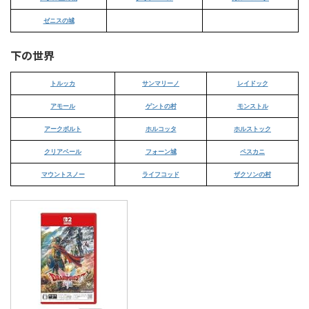
ゼニスの城
下の世界
トルッカ
サンマリーノ
レイドック
アモール
ゲントの村
モンストル
アークボルト
ホルコッタ
ホルストック
クリアベール
フォーン城
ペスカニ
マウントスノー
ライフコッド
ザクソンの村