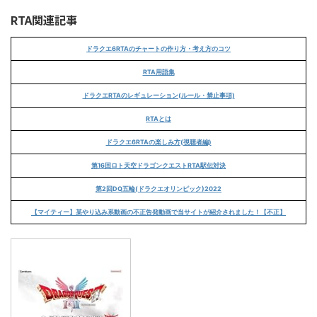
RTA関連記事
ドラクエ6RTAのチャートの作り方・考え方のコツ
RTA用語集
ドラクエRTAのレギュレーション(ルール・禁止事項)
RTAとは
ドラクエ6RTAの楽しみ方(視聴者編)
第16回ロト天空ドラゴンクエストRTA駅伝対決
第2回DQ五輪(ドラクエオリンピック)2022
【マイティー】某やり込み系動画の不正告発動画で当サイトが紹介されました！【不正】