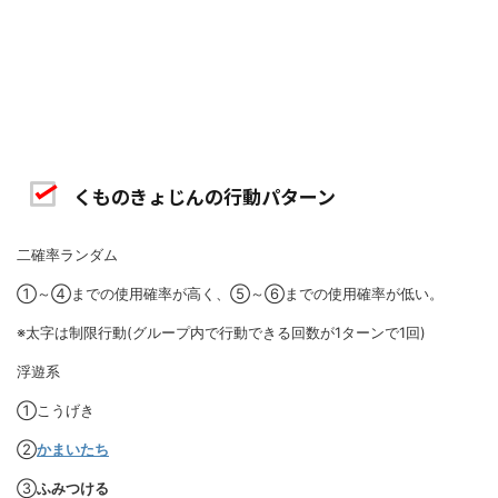
くものきょじんの行動パターン
二確率ランダム
①～④までの使用確率が高く、⑤～⑥までの使用確率が低い。
※太字は制限行動(グループ内で行動できる回数が1ターンで1回)
浮遊系
①こうげき
②
かまいたち
③
ふみつける