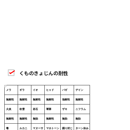
くものきょじんの耐性
メラ
ギラ
イオ
ヒャド
バギ
デイン
無耐性
無耐性
無耐性
無耐性
強耐性
無耐性
火炎
吹雪
岩石
軍隊
ザキ
ニフラム
無耐性
無耐性
無効
無耐性
無効
無効
毒
ルカニ
マヌーサ
マホトーン
踊り封じ
ターン休み