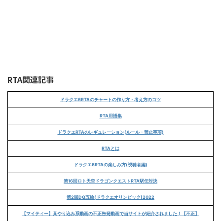
RTA関連記事
ドラクエ6RTAのチャートの作り方・考え方のコツ
RTA用語集
ドラクエRTAのレギュレーション(ルール・禁止事項)
RTAとは
ドラクエ6RTAの楽しみ方(視聴者編)
第16回ロト天空ドラゴンクエストRTA駅伝対決
第2回DQ五輪(ドラクエオリンピック)2022
【マイティー】某やり込み系動画の不正告発動画で当サイトが紹介されました！【不正】