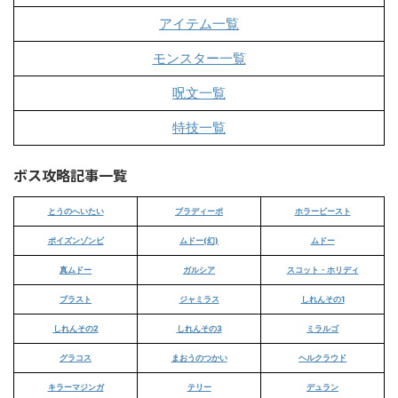
アイテム一覧
モンスター一覧
呪文一覧
特技一覧
ボス攻略記事一覧
とうのへいたい
ブラディーポ
ホラービースト
ポイズンゾンビ
ムドー(幻)
ムドー
真ムドー
ガルシア
スコット・ホリディ
ブラスト
ジャミラス
しれんその1
しれんその2
しれんその3
ミラルゴ
グラコス
まおうのつかい
ヘルクラウド
キラーマジンガ
テリー
デュラン