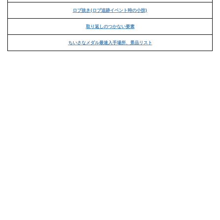
ロブ抜き(ロブ追跡イベント時の小技)
取り返しのつかない要素
ちいさなメダル最速入手場所、景品リスト