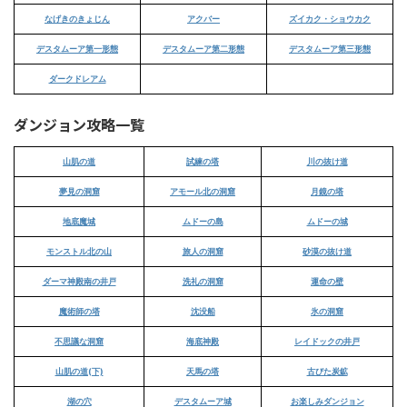
なげきのきょじん
アクバー
ズイカク・ショウカク
デスタムーア第一形態
デスタムーア第二形態
デスタムーア第三形態
ダークドレアム
ダンジョン攻略一覧
山肌の道
試練の塔
川の抜け道
夢見の洞窟
アモール北の洞窟
月鏡の塔
地底魔城
ムドーの島
ムドーの城
モンストル北の山
旅人の洞窟
砂漠の抜け道
ダーマ神殿南の井戸
洗礼の洞窟
運命の壁
魔術師の塔
沈没船
氷の洞窟
不思議な洞窟
海底神殿
レイドックの井戸
山肌の道(下)
天馬の塔
古びた炭鉱
湖の穴
デスタムーア城
お楽しみダンジョン