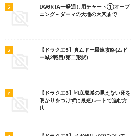
DQ6RTA一発通し用チャート①オープ
5
ニング～ダーマの大地の大穴まで
【ドラクエ6】真ムドー最速攻略(ムド
6
ー城2戦目/第二形態)
【ドラクエ6】地底魔城の見えない床を
7
明かりをつけずに最短ルートで進む方
法