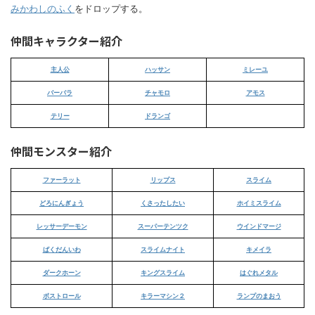
みかわしのふく
をドロップする。
仲間キャラクター紹介
主人公
ハッサン
ミレーユ
バーバラ
チャモロ
アモス
テリー
ドランゴ
仲間モンスター紹介
ファーラット
リップス
スライム
どろにんぎょう
くさったしたい
ホイミスライム
レッサーデーモン
スーパーテンツク
ウインドマージ
ばくだんいわ
スライムナイト
キメイラ
ダークホーン
キングスライム
はぐれメタル
ボストロール
キラーマシン２
ランプのまおう