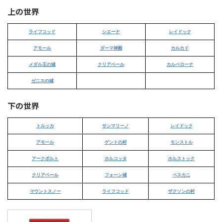
上の世界
ライフコッド
シエーナ
レイドック
アモール
ダーマ神殿
カルカド
メダル王の城
クリアベール
カルベローナ
ゼニスの城
下の世界
トルッカ
サンマリーノ
レイドック
アモール
ゲントの村
モンストル
アークボルト
ホルコッタ
ホルストック
クリアベール
フォーン城
ペスカニ
マウントスノー
ライフコッド
ザクソンの村