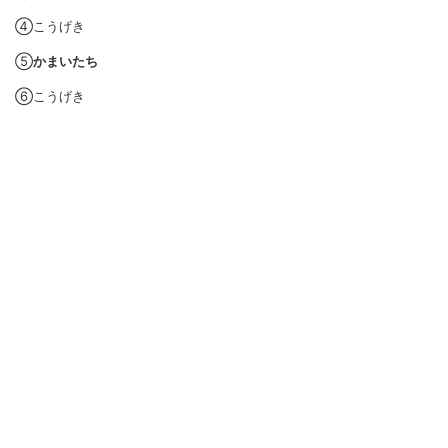
④こうげき
⑤
かまいたち
⑥こうげき