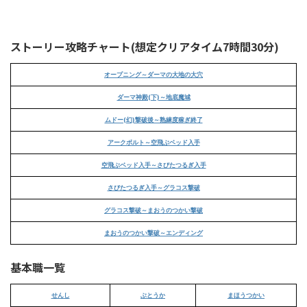
ストーリー攻略チャート(想定クリアタイム7時間30分)
オープニング～ダーマの大地の大穴
ダーマ神殿(下)～地底魔城
ムドー(幻)撃破後～熟練度稼ぎ終了
アークボルト～空飛ぶベッド入手
空飛ぶベッド入手～さびたつるぎ入手
さびたつるぎ入手～グラコス撃破
グラコス撃破～まおうのつかい撃破
まおうのつかい撃破～エンディング
基本職一覧
せんし
ぶとうか
まほうつかい