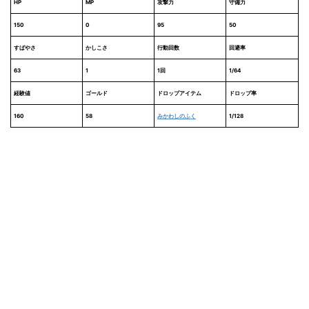
HP
MP
攻撃力
守備力
150
0
95
50
すばやさ
かしこさ
行動回数
回避率
63
1
1回
1/64
経験値
ゴールド
ドロップアイテム
ドロップ率
160
58
みかわしのふく
1/128