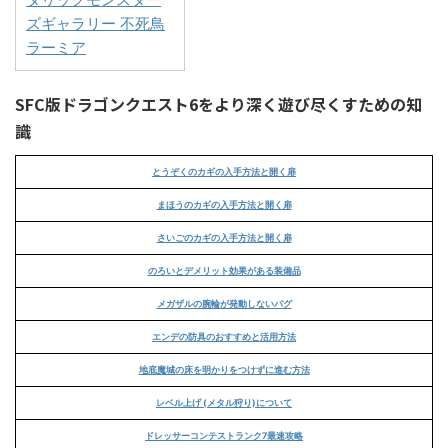
ズギャラリー 不死鳥
ラーミア
SFC版ドラゴンクエスト6をより深く遊び尽くすための知
識
とうぞくのカギの入手方法と開く扉
まほうのカギの入手方法と開く扉
さいごのカギの入手方法と開く扉
のろいとデメリット効果がある装備品
メガザルの腕輪が発動しないバグ
エンデの防具のおすすめと活用方法
地底魔城の床を明かりをつけずに進む方法
レベル上げ (メタル狩り)について
ドレッサーコンテストランク7最速攻略