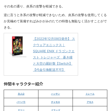
その名の通り、炎系の攻撃を軽減できる。
逆に言うと氷系の攻撃が軽減できないため、炎系の攻撃を使用してくる
か見極めて装備すればみかがみのたての特徴も無駄なく活かすことがで
きる。
【2022年12月09日発売】 ス
クウェアエニックス｜
SQUARE ENIX ドラゴンクエ
スト トレジャーズ 蒼き瞳
と大空の羅針盤【Switch】
【代金引換配送不可】
仲間キャラクター紹介
主人公
ハッサン
ミレーユ
バーバラ
チャモロ
アモス
テリー
ドランゴ