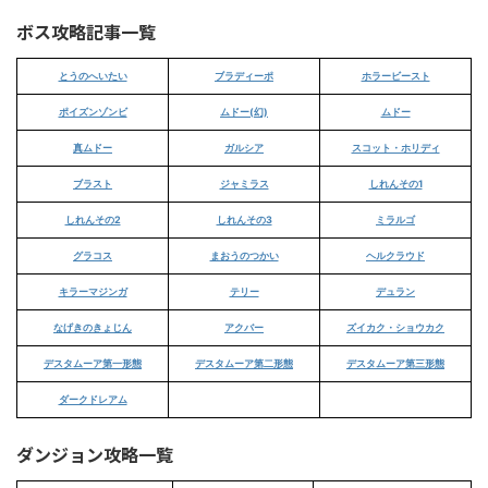
ボス攻略記事一覧
とうのへいたい
ブラディーポ
ホラービースト
ポイズンゾンビ
ムドー(幻)
ムドー
真ムドー
ガルシア
スコット・ホリディ
ブラスト
ジャミラス
しれんその1
しれんその2
しれんその3
ミラルゴ
グラコス
まおうのつかい
ヘルクラウド
キラーマジンガ
テリー
デュラン
なげきのきょじん
アクバー
ズイカク・ショウカク
デスタムーア第一形態
デスタムーア第二形態
デスタムーア第三形態
ダークドレアム
ダンジョン攻略一覧