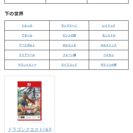
下の世界
トルッカ
サンマリーノ
レイドック
アモール
ゲントの村
モンストル
アークボルト
ホルコッタ
ホルストック
クリアベール
フォーン城
ペスカニ
マウントスノー
ライフコッド
ザクソンの村
ドラゴンクエストI＆II