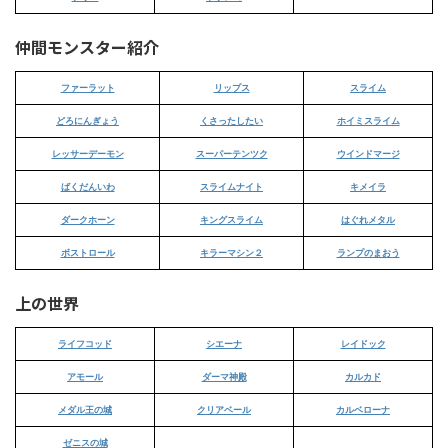
仲間モンスター紹介
ファーラット
リップス
スライム
どろにんぎょう
くさったしたい
ホイミスライム
レッサーデーモン
スーパーテンツク
ウインドマージ
ばくだんいわ
スライムナイト
キメイラ
ダークホーン
キングスライム
はぐれメタル
ボストロール
キラーマシン２
ランプのまおう
上の世界
ライフコッド
シエーナ
レイドック
アモール
ダーマ神殿
カルカド
メダル王の城
クリアベール
カルベローナ
ゼニスの城