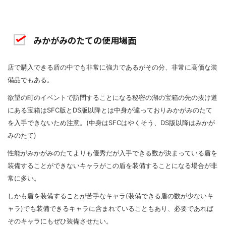
みかがみのたての使用場面
店で購入できる盾の中でも非常に強力であるがその分、非常に高価な装
備品でもある。
欲望の町のイベントで訪問することになる秘密の湖の宝箱の先の抜け道
にある宝箱はSFC版とDS版以降とは中身が違っておりみかがみのたて
を入手できないため注意。(中身はSFCはやくそう、DS版以降はみかが
みのたて)
性能がみかがみのたてよりも優秀だが入手できる数が決まっている盾を
装備することができないキャラがこの盾を装備することになる場合が非
常に多い。
しかも盾を装備することが苦手なキャラ(装備できる盾の数が少ないキ
ャラ)でも装備できるキャラに含まれていることもあり、必要であれば
そのキャラにもぜひ装備させたい。