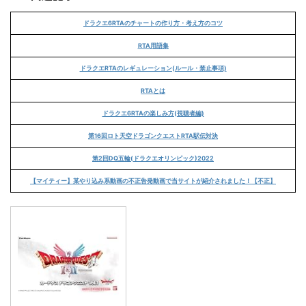
ドラクエ6RTAのチャートの作り方・考え方のコツ
RTA用語集
ドラクエRTAのレギュレーション(ルール・禁止事項)
RTAとは
ドラクエ6RTAの楽しみ方(視聴者編)
第16回ロト天空ドラゴンクエストRTA駅伝対決
第2回DQ五輪(ドラクエオリンピック)2022
【マイティー】某やり込み系動画の不正告発動画で当サイトが紹介されました！【不正】