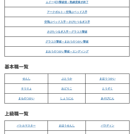
ムドー(幻)撃破後～熟練度稼ぎ終了
アークボルト～空飛ぶベッド入手
空飛ぶベッド入手～さびたつるぎ入手
さびたつるぎ入手～グラコス撃破
グラコス撃破～まおうのつかい撃破
まおうのつかい撃破～エンディング
基本職一覧
せんし
ぶとうか
まほうつかい
そうりょ
おどりこ
とうぞく
まものつかい
しょうにん
あそびにん
上級職一覧
バトルマスター
まほうせんし
パラディン