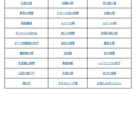
山肌の道
試練の塔
川の抜け道
夢見の洞窟
アモール北の洞窟
月鏡の塔
地底魔城
ムドーの島
ムドーの城
モンストル北の山
旅人の洞窟
砂漠の抜け道
ダーマ神殿南の井戸
洗礼の洞窟
運命の壁
魔術師の塔
沈没船
氷の洞窟
不思議な洞窟
海底神殿
レイドックの井戸
山肌の道(下)
天馬の塔
古びた炭鉱
湖の穴
デスタムーア城
お楽しみダンジョン