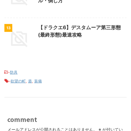
ル・倒し方
【ドラクエ6】デスタムーア第三形態
13
(最終形態)最速攻略
-
防具
-
欲望の町
,
盾
,
装備
comment
メールアドレスが公開されることはありません。
※
が付いてい