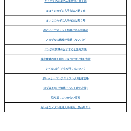
とうぞくのカギの入手方法と開く扉
まほうのカギの入手方法と開く扉
さいごのカギの入手方法と開く扉
のろいとデメリット効果がある装備品
メガザルの腕輪が発動しないバグ
エンデの防具のおすすめと活用方法
地底魔城の床を明かりをつけずに進む方法
レベル上げ (メタル狩り)について
ドレッサーコンテストランク7最速攻略
ロブ抜き(ロブ追跡イベント時の小技)
取り返しのつかない要素
ちいさなメダル最速入手場所、景品リスト