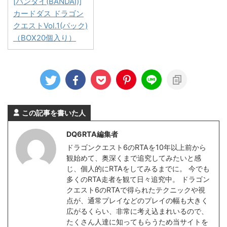
[バンダイ(BANDAI)]
カードダス ドラゴン
クエストVol.1(パック)
（BOX20個入り）
この記事を書いた人
DQ6RTA編集者
ドラゴンクエスト6のRTAを10年以上前から
観始めて、奥深くまで追究してみたいと感
じ、個人的にRTAをしてみるまでに。 今でも
多くのRTA走者を観て日々追究中。 ドラゴン
クエスト6のRTAで得られたテクニックや視
点が、通常プレイなどのプレイの幅も大きく
広がるくらい、非常に考え込まれいるので、
たくさん人達に知ってもらうため当サイトを