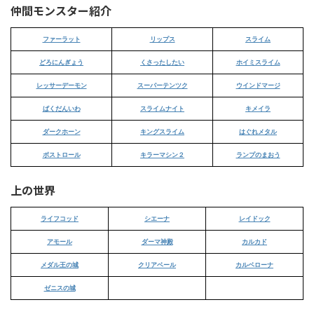
仲間モンスター紹介
ファーラット
リップス
スライム
どろにんぎょう
くさったしたい
ホイミスライム
レッサーデーモン
スーパーテンツク
ウインドマージ
ばくだんいわ
スライムナイト
キメイラ
ダークホーン
キングスライム
はぐれメタル
ボストロール
キラーマシン２
ランプのまおう
上の世界
ライフコッド
シエーナ
レイドック
アモール
ダーマ神殿
カルカド
メダル王の城
クリアベール
カルベローナ
ゼニスの城