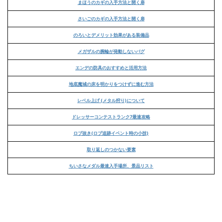
まほうのカギの入手方法と開く扉
さいごのカギの入手方法と開く扉
のろいとデメリット効果がある装備品
メガザルの腕輪が発動しないバグ
エンデの防具のおすすめと活用方法
地底魔城の床を明かりをつけずに進む方法
レベル上げ (メタル狩り)について
ドレッサーコンテストランク7最速攻略
ロブ抜き(ロブ追跡イベント時の小技)
取り返しのつかない要素
ちいさなメダル最速入手場所、景品リスト