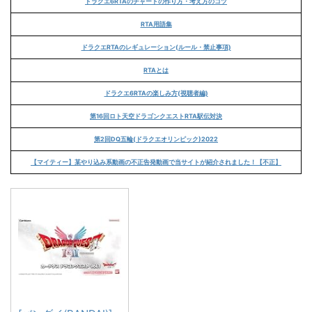
ドラクエ6RTAのチャートの作り方・考え方のコツ
RTA用語集
ドラクエRTAのレギュレーション(ルール・禁止事項)
RTAとは
ドラクエ6RTAの楽しみ方(視聴者編)
第16回ロト天空ドラゴンクエストRTA駅伝対決
第2回DQ五輪(ドラクエオリンピック)2022
【マイティー】某やり込み系動画の不正告発動画で当サイトが紹介されました！【不正】