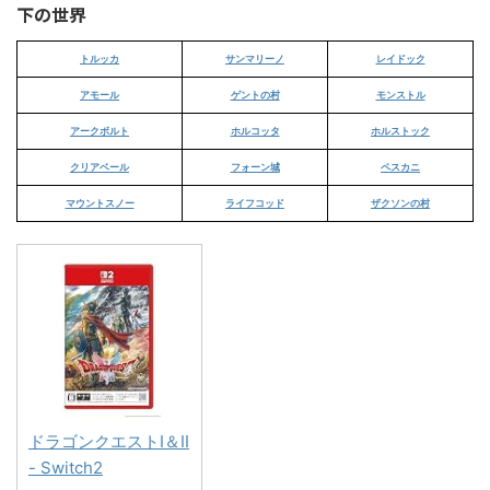
下の世界
トルッカ
サンマリーノ
レイドック
アモール
ゲントの村
モンストル
アークボルト
ホルコッタ
ホルストック
クリアベール
フォーン城
ペスカニ
マウントスノー
ライフコッド
ザクソンの村
ドラゴンクエストI＆II
- Switch2