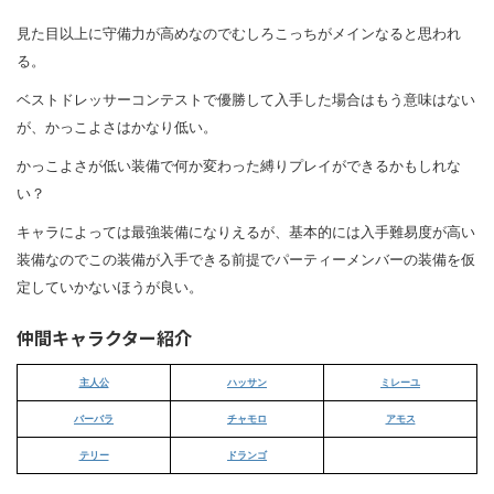
見た目以上に守備力が高めなのでむしろこっちがメインなると思われ
る。
ベストドレッサーコンテストで優勝して入手した場合はもう意味はない
が、かっこよさはかなり低い。
かっこよさが低い装備で何か変わった縛りプレイができるかもしれな
い？
キャラによっては最強装備になりえるが、基本的には入手難易度が高い
装備なのでこの装備が入手できる前提でパーティーメンバーの装備を仮
定していかないほうが良い。
仲間キャラクター紹介
主人公
ハッサン
ミレーユ
バーバラ
チャモロ
アモス
テリー
ドランゴ