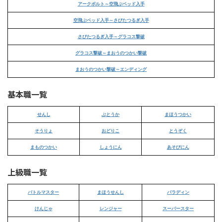
アークボルト～空飛ぶベッド入手
空飛ぶベッド入手～さびたつるぎ入手
さびたつるぎ入手～グラコス撃破
グラコス撃破～まおうのつかい撃破
まおうのつかい撃破～エンディング
基本職一覧
せんし
ぶとうか
まほうつかい
そうりょ
おどりこ
とうぞく
まものつかい
しょうにん
あそびにん
上級職一覧
バトルマスター
まほうせんし
パラディン
けんじゃ
レンジャー
スーパースター