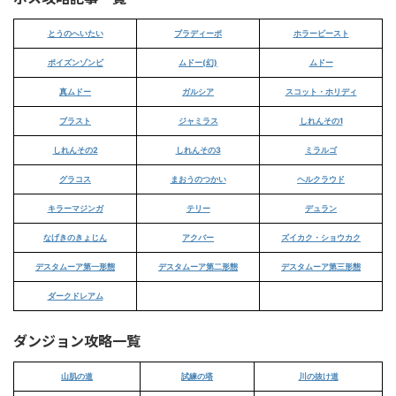
とうのへいたい
ブラディーポ
ホラービースト
ポイズンゾンビ
ムドー(幻)
ムドー
真ムドー
ガルシア
スコット・ホリディ
ブラスト
ジャミラス
しれんその1
しれんその2
しれんその3
ミラルゴ
グラコス
まおうのつかい
ヘルクラウド
キラーマジンガ
テリー
デュラン
なげきのきょじん
アクバー
ズイカク・ショウカク
デスタムーア第一形態
デスタムーア第二形態
デスタムーア第三形態
ダークドレアム
ダンジョン攻略一覧
山肌の道
試練の塔
川の抜け道