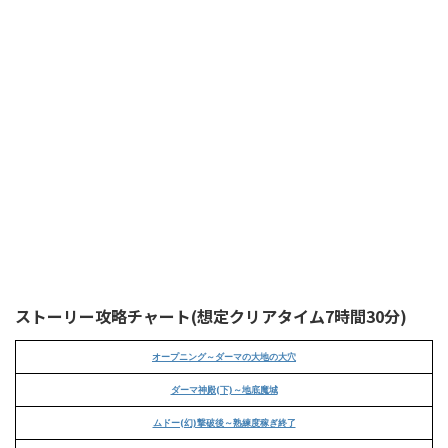
ストーリー攻略チャート(想定クリアタイム7時間30分)
オープニング～ダーマの大地の大穴
ダーマ神殿(下)～地底魔城
ムドー(幻)撃破後～熟練度稼ぎ終了