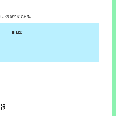
場した攻撃特技である。
目次
報