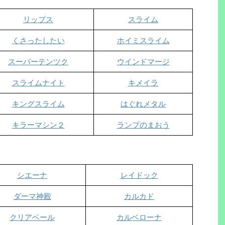
リップス
スライム
くさったしたい
ホイミスライム
スーパーテンツク
ウインドマージ
スライムナイト
キメイラ
キングスライム
はぐれメタル
キラーマシン２
ランプのまおう
シエーナ
レイドック
ダーマ神殿
カルカド
クリアベール
カルベローナ