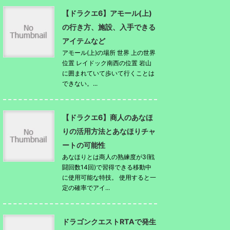
【ドラクエ6】アモール(上)
の行き方、施設、入手できる
アイテムなど
アモール(上)の場所 世界 上の世界
位置 レイドック南西の位置 岩山
に囲まれていて歩いて行くことは
できない。...
【ドラクエ6】商人のあなほ
りの活用方法とあなほりチャ
ートの可能性
あなほりとは商人の熟練度が3(戦
闘回数14回)で習得できる移動中
に使用可能な特技。 使用すると一
定の確率でアイ...
ドラゴンクエストRTAで発生