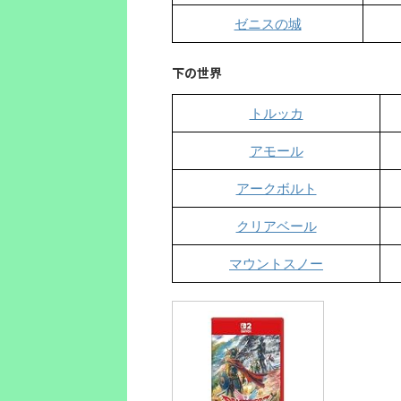
ゼニスの城
下の世界
トルッカ
アモール
アークボルト
クリアベール
マウントスノー