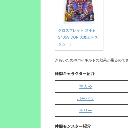
クロスブレイド 超4弾
S4059 DGR 大魔王デス
タムーア
きあいためやバイキルトの効果が乗るので
仲間キャラクター紹介
主人公
バーバラ
テリー
仲間モンスター紹介