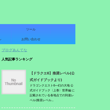
ツール
ル
お問い合わせ
ブログあんてな
人気記事ランキング
【ドラクエ6】推奨レベル(公
式ガイドブックより)
ドラゴンクエスト6―幻の大地 公
式ガイドブック〈上巻〉世界編 に
記載されている各地点での到達レ
ベル(推奨レベル...