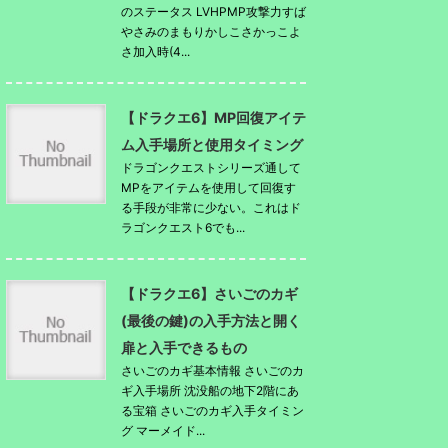
のステータス LVHPMP攻撃力すば
やさみのまもりかしこさかっこよ
さ加入時(4...
【ドラクエ6】MP回復アイテ
ム入手場所と使用タイミング
ドラゴンクエストシリーズ通して
MPをアイテムを使用して回復す
る手段が非常に少ない。これはド
ラゴンクエスト6でも...
【ドラクエ6】さいごのカギ
(最後の鍵)の入手方法と開く
扉と入手できるもの
さいごのカギ基本情報 さいごのカ
ギ入手場所 沈没船の地下2階にあ
る宝箱 さいごのカギ入手タイミン
グ マーメイド...