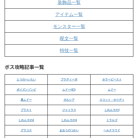
装飾品一覧
アイテム一覧
モンスター一覧
呪文一覧
特技一覧
ボス攻略記事一覧
とうのへいたい
ブラディーポ
ホラービースト
ポイズンゾンビ
ムドー(幻)
ムドー
真ムドー
ガルシア
スコット・ホリディ
ブラスト
ジャミラス
しれんその1
しれんその2
しれんその3
ミラルゴ
グラコス
まおうのつかい
ヘルクラウド