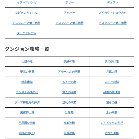
キラーマジンガ
テリー
デュラン
なげきのきょじん
アクバー
ズイカク・ショウカク
デスタムーア第一形態
デスタムーア第二形態
デスタムーア第三形態
ダークドレアム
ダンジョン攻略一覧
山肌の道
試練の塔
川の抜け道
夢見の洞窟
アモール北の洞窟
月鏡の塔
地底魔城
ムドーの島
ムドーの城
モンストル北の山
旅人の洞窟
砂漠の抜け道
ダーマ神殿南の井戸
洗礼の洞窟
運命の壁
魔術師の塔
沈没船
氷の洞窟
不思議な洞窟
海底神殿
レイドックの井戸
山肌の道(下)
天馬の塔
古びた炭鉱