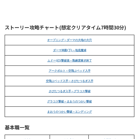
ストーリー攻略チャート(想定クリアタイム7時間30分)
オープニング～ダーマの大地の大穴
ダーマ神殿(下)～地底魔城
ムドー(幻)撃破後～熟練度稼ぎ終了
アークボルト～空飛ぶベッド入手
空飛ぶベッド入手～さびたつるぎ入手
さびたつるぎ入手～グラコス撃破
グラコス撃破～まおうのつかい撃破
まおうのつかい撃破～エンディング
基本職一覧