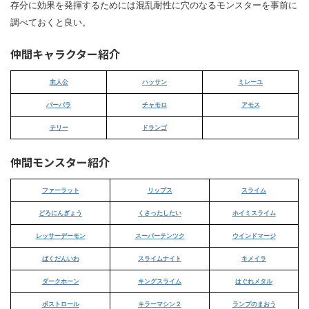
存分に効果を発揮するためには混乱耐性に穴のなるモンスターを事前に
調べておくと良い。
仲間キャラクター紹介
主人公
ハッサン
ミレーユ
バーバラ
チャモロ
アモス
テリー
ドランゴ
仲間モンスター紹介
ファーラット
リップス
スライム
どろにんぎょう
くさったしたい
ホイミスライム
レッサーデーモン
スーパーテンツク
ウインドマージ
ばくだんいわ
スライムナイト
キメイラ
ダークホーン
キングスライム
はぐれメタル
ボストロール
キラーマシン２
ランプのまおう