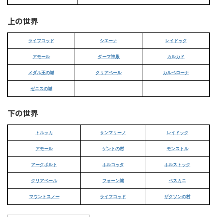
上の世界
ライフコッド
シエーナ
レイドック
アモール
ダーマ神殿
カルカド
メダル王の城
クリアベール
カルベローナ
ゼニスの城
下の世界
トルッカ
サンマリーノ
レイドック
アモール
ゲントの村
モンストル
アークボルト
ホルコッタ
ホルストック
クリアベール
フォーン城
ペスカニ
マウントスノー
ライフコッド
ザクソンの村