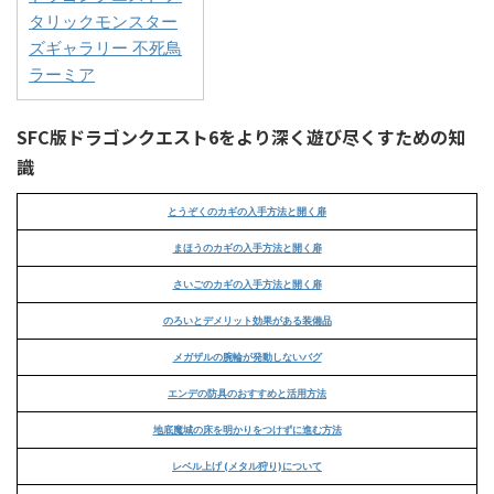
タリックモンスター
ズギャラリー 不死鳥
ラーミア
SFC版ドラゴンクエスト6をより深く遊び尽くすための知
識
とうぞくのカギの入手方法と開く扉
まほうのカギの入手方法と開く扉
さいごのカギの入手方法と開く扉
のろいとデメリット効果がある装備品
メガザルの腕輪が発動しないバグ
エンデの防具のおすすめと活用方法
地底魔城の床を明かりをつけずに進む方法
レベル上げ (メタル狩り)について