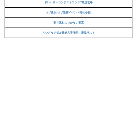
ドレッサーコンテストランク7最速攻略
ロブ抜き(ロブ追跡イベント時の小技)
取り返しのつかない要素
ちいさなメダル最速入手場所、景品リスト