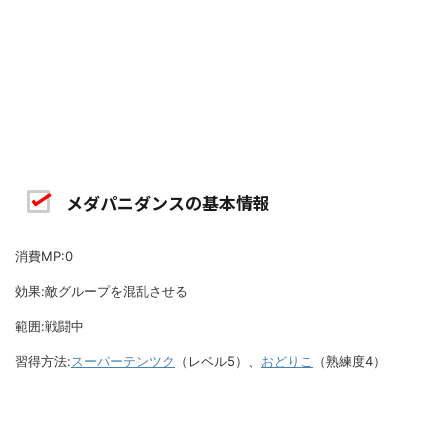
メダパニダンスの基本情報
消費MP:0
効果:敵グループを混乱させる
範囲:戦闘中
習得方法:
スーパーテンツク
（レベル5）、
おどりこ
（熟練度4）