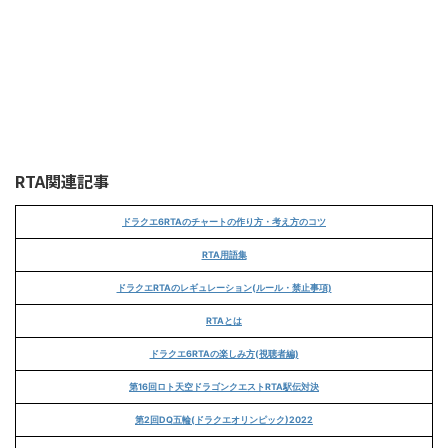
RTA関連記事
ドラクエ6RTAのチャートの作り方・考え方のコツ
RTA用語集
ドラクエRTAのレギュレーション(ルール・禁止事項)
RTAとは
ドラクエ6RTAの楽しみ方(視聴者編)
第16回ロト天空ドラゴンクエストRTA駅伝対決
第2回DQ五輪(ドラクエオリンピック)2022