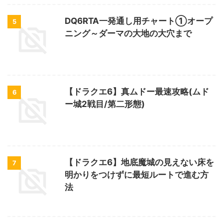
DQ6RTA一発通し用チャート①オープ
5
ニング～ダーマの大地の大穴まで
【ドラクエ6】真ムドー最速攻略(ムド
6
ー城2戦目/第二形態)
【ドラクエ6】地底魔城の見えない床を
7
明かりをつけずに最短ルートで進む方
法