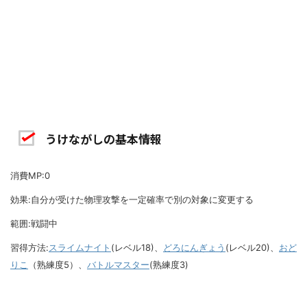
うけながしの基本情報
消費MP:0
効果:自分が受けた物理攻撃を一定確率で別の対象に変更する
範囲:戦闘中
習得方法:
スライムナイト
(レベル18)、
どろにんぎょう
(レベル20)、
おど
りこ
（熟練度5）、
バトルマスター
(熟練度3)