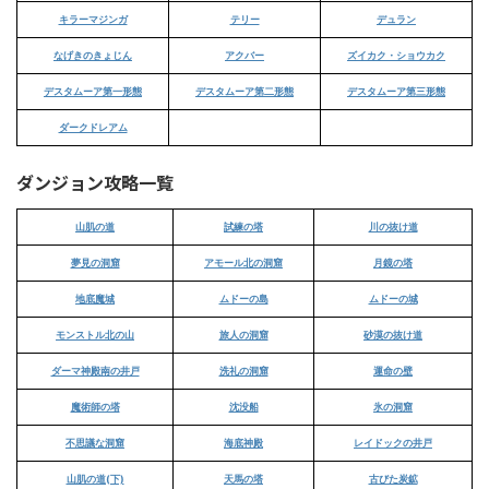
キラーマジンガ
テリー
デュラン
なげきのきょじん
アクバー
ズイカク・ショウカク
デスタムーア第一形態
デスタムーア第二形態
デスタムーア第三形態
ダークドレアム
ダンジョン攻略一覧
山肌の道
試練の塔
川の抜け道
夢見の洞窟
アモール北の洞窟
月鏡の塔
地底魔城
ムドーの島
ムドーの城
モンストル北の山
旅人の洞窟
砂漠の抜け道
ダーマ神殿南の井戸
洗礼の洞窟
運命の壁
魔術師の塔
沈没船
氷の洞窟
不思議な洞窟
海底神殿
レイドックの井戸
山肌の道(下)
天馬の塔
古びた炭鉱