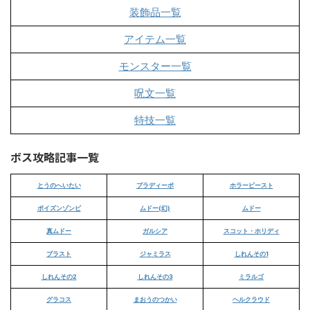
装飾品一覧
アイテム一覧
モンスター一覧
呪文一覧
特技一覧
ボス攻略記事一覧
とうのへいたい
ブラディーポ
ホラービースト
ポイズンゾンビ
ムドー(幻)
ムドー
真ムドー
ガルシア
スコット・ホリディ
ブラスト
ジャミラス
しれんその1
しれんその2
しれんその3
ミラルゴ
グラコス
まおうのつかい
ヘルクラウド