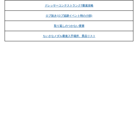
ドレッサーコンテストランク7最速攻略
ロブ抜き(ロブ追跡イベント時の小技)
取り返しのつかない要素
ちいさなメダル最速入手場所、景品リスト