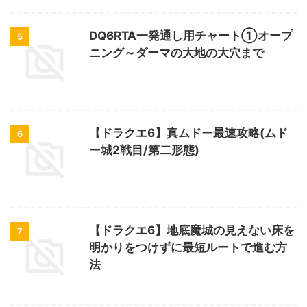
DQ6RTA一発通し用チャート①オープ
5
ニング～ダーマの大地の大穴まで
【ドラクエ6】真ムドー最速攻略(ムド
6
ー城2戦目/第二形態)
【ドラクエ6】地底魔城の見えない床を
7
明かりをつけずに最短ルートで進む方
法