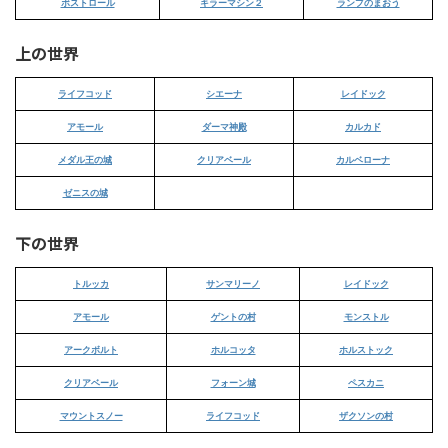
ボストロール
キラーマシン２
ランプのまおう
上の世界
ライフコッド
シエーナ
レイドック
アモール
ダーマ神殿
カルカド
メダル王の城
クリアベール
カルベローナ
ゼニスの城
下の世界
トルッカ
サンマリーノ
レイドック
アモール
ゲントの村
モンストル
アークボルト
ホルコッタ
ホルストック
クリアベール
フォーン城
ペスカニ
マウントスノー
ライフコッド
ザクソンの村