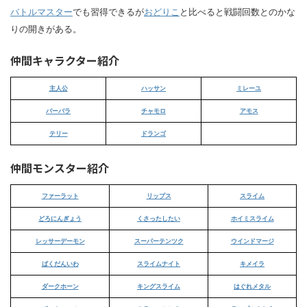
バトルマスター
でも習得できるが
おどりこ
と比べると戦闘回数とのかな
りの開きがある。
仲間キャラクター紹介
主人公
ハッサン
ミレーユ
バーバラ
チャモロ
アモス
テリー
ドランゴ
仲間モンスター紹介
ファーラット
リップス
スライム
どろにんぎょう
くさったしたい
ホイミスライム
レッサーデーモン
スーパーテンツク
ウインドマージ
ばくだんいわ
スライムナイト
キメイラ
ダークホーン
キングスライム
はぐれメタル