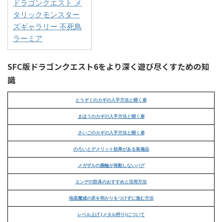
ドラゴンクエスト メ
タリックモンスター
ズギャラリー 不死鳥
ラーミア
SFC版ドラゴンクエスト6をより深く遊び尽くすための知
識
とうぞくのカギの入手方法と開く扉
まほうのカギの入手方法と開く扉
さいごのカギの入手方法と開く扉
のろいとデメリット効果がある装備品
メガザルの腕輪が発動しないバグ
エンデの防具のおすすめと活用方法
地底魔城の床を明かりをつけずに進む方法
レベル上げ (メタル狩り)について