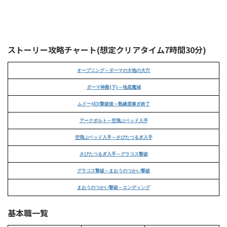
ストーリー攻略チャート(想定クリアタイム7時間30分)
オープニング～ダーマの大地の大穴
ダーマ神殿(下)～地底魔城
ムドー(幻)撃破後～熟練度稼ぎ終了
アークボルト～空飛ぶベッド入手
空飛ぶベッド入手～さびたつるぎ入手
さびたつるぎ入手～グラコス撃破
グラコス撃破～まおうのつかい撃破
まおうのつかい撃破～エンディング
基本職一覧