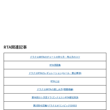
RTA関連記事
ドラクエ6RTAのチャートの作り方・考え方のコツ
RTA用語集
ドラクエRTAのレギュレーション(ルール・禁止事項)
RTAとは
ドラクエ6RTAの楽しみ方(視聴者編)
第16回ロト天空ドラゴンクエストRTA駅伝対決
第2回DQ五輪(ドラクエオリンピック)2022