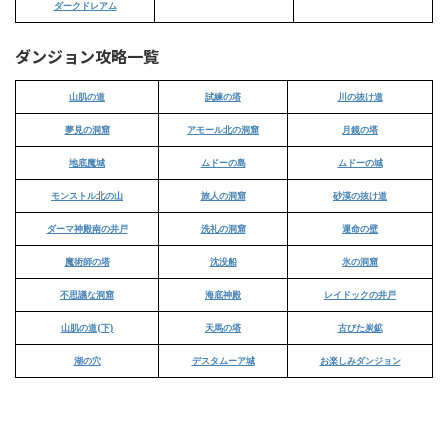
ダークドレアム
ダンジョン攻略一覧
山肌の道
試練の塔
川の抜け道
夢見の洞窟
アモール北の洞窟
月鏡の塔
地底魔城
ムドーの島
ムドーの城
モンストル北の山
旅人の洞窟
砂漠の抜け道
ダーマ神殿南の井戸
洗礼の洞窟
運命の壁
魔術師の塔
沈没船
氷の洞窟
不思議な洞窟
海底神殿
レイドックの井戸
山肌の道(下)
天馬の塔
古びた炭鉱
湖の穴
デスタムーア城
お楽しみダンジョン