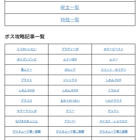
呪文一覧
特技一覧
ボス攻略記事一覧
とうのへいたい
ブラディーポ
ホラービースト
ポイズンゾンビ
ムドー(幻)
ムドー
真ムドー
ガルシア
スコット・ホリディ
ブラスト
ジャミラス
しれんその1
しれんその2
しれんその3
ミラルゴ
グラコス
まおうのつかい
ヘルクラウド
キラーマジンガ
テリー
デュラン
なげきのきょじん
アクバー
ズイカク・ショウカク
デスタムーア第一形態
デスタムーア第二形態
デスタムーア第三形態