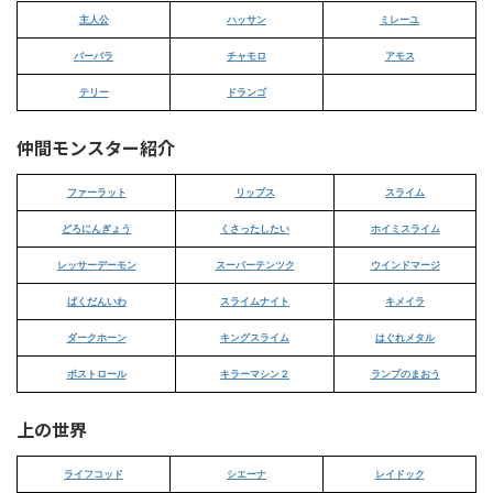
主人公
ハッサン
ミレーユ
バーバラ
チャモロ
アモス
テリー
ドランゴ
仲間モンスター紹介
ファーラット
リップス
スライム
どろにんぎょう
くさったしたい
ホイミスライム
レッサーデーモン
スーパーテンツク
ウインドマージ
ばくだんいわ
スライムナイト
キメイラ
ダークホーン
キングスライム
はぐれメタル
ボストロール
キラーマシン２
ランプのまおう
上の世界
ライフコッド
シエーナ
レイドック