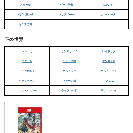
アモール
ダーマ神殿
カルカド
メダル王の城
クリアベール
カルベローナ
ゼニスの城
下の世界
トルッカ
サンマリーノ
レイドック
アモール
ゲントの村
モンストル
アークボルト
ホルコッタ
ホルストック
クリアベール
フォーン城
ペスカニ
マウントスノー
ライフコッド
ザクソンの村