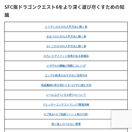
SFC版ドラゴンクエスト6をより深く遊び尽くすための知
識
とうぞくのカギの入手方法と開く扉
まほうのカギの入手方法と開く扉
さいごのカギの入手方法と開く扉
のろいとデメリット効果がある装備品
メガザルの腕輪が発動しないバグ
エンデの防具のおすすめと活用方法
地底魔城の床を明かりをつけずに進む方法
レベル上げ (メタル狩り)について
ドレッサーコンテストランク7最速攻略
ロブ抜き(ロブ追跡イベント時の小技)
取り返しのつかない要素