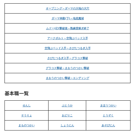
オープニング～ダーマの大地の大穴
ダーマ神殿(下)～地底魔城
ムドー(幻)撃破後～熟練度稼ぎ終了
アークボルト～空飛ぶベッド入手
空飛ぶベッド入手～さびたつるぎ入手
さびたつるぎ入手～グラコス撃破
グラコス撃破～まおうのつかい撃破
まおうのつかい撃破～エンディング
基本職一覧
せんし
ぶとうか
まほうつかい
そうりょ
おどりこ
とうぞく
まものつかい
しょうにん
あそびにん