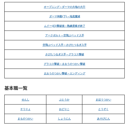
オープニング～ダーマの大地の大穴
ダーマ神殿(下)～地底魔城
ムドー(幻)撃破後～熟練度稼ぎ終了
アークボルト～空飛ぶベッド入手
空飛ぶベッド入手～さびたつるぎ入手
さびたつるぎ入手～グラコス撃破
グラコス撃破～まおうのつかい撃破
まおうのつかい撃破～エンディング
基本職一覧
せんし
ぶとうか
まほうつかい
そうりょ
おどりこ
とうぞく
まものつかい
しょうにん
あそびにん