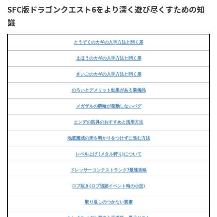
SFC版ドラゴンクエスト6をより深く遊び尽くすための知
識
とうぞくのカギの入手方法と開く扉
まほうのカギの入手方法と開く扉
さいごのカギの入手方法と開く扉
のろいとデメリット効果がある装備品
メガザルの腕輪が発動しないバグ
エンデの防具のおすすめと活用方法
地底魔城の床を明かりをつけずに進む方法
レベル上げ (メタル狩り)について
ドレッサーコンテストランク7最速攻略
ロブ抜き(ロブ追跡イベント時の小技)
取り返しのつかない要素