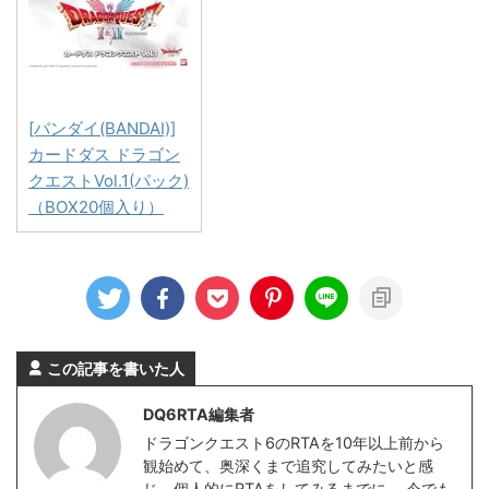
[バンダイ(BANDAI)]
カードダス ドラゴン
クエストVol.1(パック)
（BOX20個入り）
この記事を書いた人
DQ6RTA編集者
ドラゴンクエスト6のRTAを10年以上前から
観始めて、奥深くまで追究してみたいと感
じ、個人的にRTAをしてみるまでに。 今でも