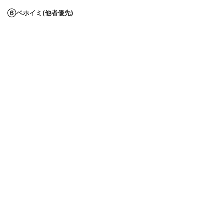
⑥ベホイミ(他者優先)