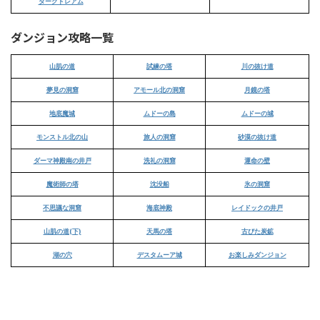
ダークドレアム
ダンジョン攻略一覧
山肌の道
試練の塔
川の抜け道
夢見の洞窟
アモール北の洞窟
月鏡の塔
地底魔城
ムドーの島
ムドーの城
モンストル北の山
旅人の洞窟
砂漠の抜け道
ダーマ神殿南の井戸
洗礼の洞窟
運命の壁
魔術師の塔
沈没船
氷の洞窟
不思議な洞窟
海底神殿
レイドックの井戸
山肌の道(下)
天馬の塔
古びた炭鉱
湖の穴
デスタムーア城
お楽しみダンジョン