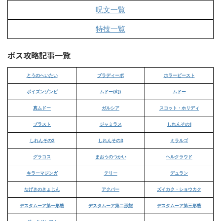
呪文一覧
特技一覧
ボス攻略記事一覧
とうのへいたい
ブラディーポ
ホラービースト
ポイズンゾンビ
ムドー(幻)
ムドー
真ムドー
ガルシア
スコット・ホリディ
ブラスト
ジャミラス
しれんその1
しれんその2
しれんその3
ミラルゴ
グラコス
まおうのつかい
ヘルクラウド
キラーマジンガ
テリー
デュラン
なげきのきょじん
アクバー
ズイカク・ショウカク
デスタムーア第一形態
デスタムーア第二形態
デスタムーア第三形態