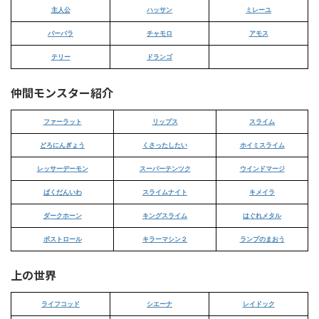
主人公
ハッサン
ミレーユ
バーバラ
チャモロ
アモス
テリー
ドランゴ
仲間モンスター紹介
ファーラット
リップス
スライム
どろにんぎょう
くさったしたい
ホイミスライム
レッサーデーモン
スーパーテンツク
ウインドマージ
ばくだんいわ
スライムナイト
キメイラ
ダークホーン
キングスライム
はぐれメタル
ボストロール
キラーマシン２
ランプのまおう
上の世界
ライフコッド
シエーナ
レイドック