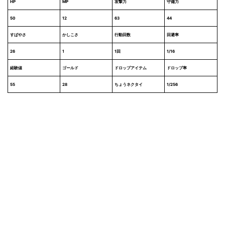
HP
MP
攻撃力
守備力
50
12
63
44
すばやさ
かしこさ
行動回数
回避率
26
1
1回
1/16
経験値
ゴールド
ドロップアイテム
ドロップ率
55
28
ちょうネクタイ
1/256