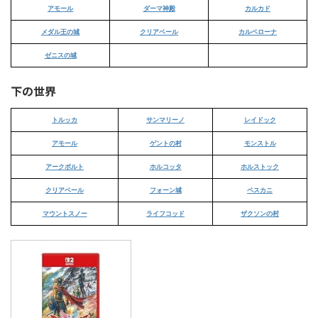
アモール
ダーマ神殿
カルカド
メダル王の城
クリアベール
カルベローナ
ゼニスの城
下の世界
トルッカ
サンマリーノ
レイドック
アモール
ゲントの村
モンストル
アークボルト
ホルコッタ
ホルストック
クリアベール
フォーン城
ペスカニ
マウントスノー
ライフコッド
ザクソンの村