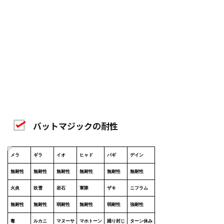
バットマジックの耐性
メラ
ギラ
イオ
ヒャド
バギ
デイン
無耐性
無耐性
無耐性
無耐性
無耐性
無耐性
火炎
吹雪
岩石
軍隊
ザキ
ニフラム
無耐性
無耐性
弱耐性
無耐性
弱耐性
強耐性
毒
ルカニ
マヌーサ
マホトーン
踊り封じ
ターン休み