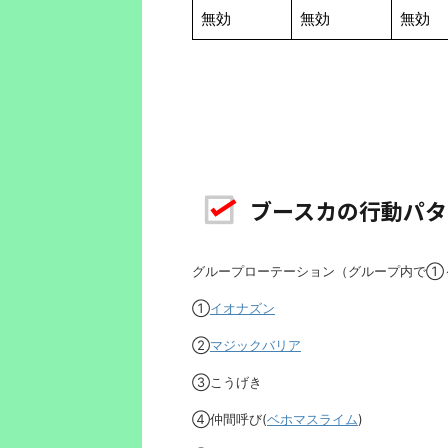
無効
無効
無効
ブースカの行動パタ
グループローテーション（グループ内で①
①
イオナズン
②
マジックバリア
③こうげき
④仲間呼び(
ベホマスライム
)