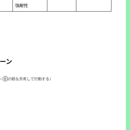
強耐性
ーン
～⑥の順を共有して行動する）