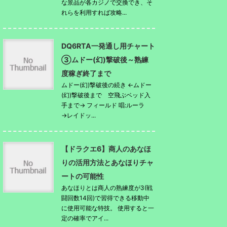
な景品が各カジノで交換でき、そ
れらを利用すれば攻略...
DQ6RTA一発通し用チャート
③ムドー(幻)撃破後～熟練
度稼ぎ終了まで
ムドー(幻)撃破後の続き ←ムドー
(幻)撃破後まで 空飛ぶベッド入
手まで→ フィールド 唱:ルーラ
→レイドッ...
【ドラクエ6】商人のあなほ
りの活用方法とあなほりチャ
ートの可能性
あなほりとは商人の熟練度が3(戦
闘回数14回)で習得できる移動中
に使用可能な特技。 使用すると一
定の確率でアイ...