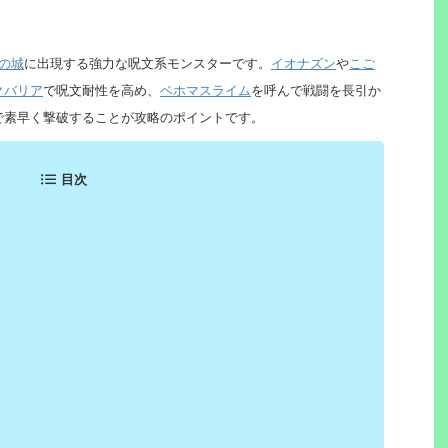
の城
に出現する強力な呪文系モンスターです。
イオナズン
や
こご
クバリア
で呪文耐性を高め、
ベホマスライム
を呼んで戦闘を長引か
で素早く撃破することが攻略のポイントです。
目次