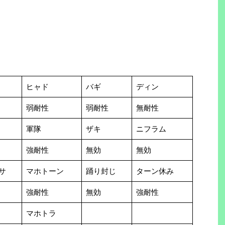
ヒャド
バギ
ディン
弱耐性
弱耐性
無耐性
軍隊
ザキ
ニフラム
強耐性
無効
無効
サ
マホトーン
踊り封じ
ターン休み
強耐性
無効
強耐性
マホトラ