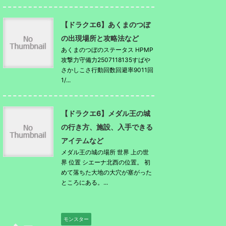
【ドラクエ6】あくまのつぼ
の出現場所と攻略法など
あくまのつぼのステータス HPMP
攻撃力守備力2507118135すばや
さかしこさ行動回数回避率9011回
1/...
【ドラクエ6】メダル王の城
の行き方、施設、入手できる
アイテムなど
メダル王の城の場所 世界 上の世
界 位置 シエーナ北西の位置。 初
めて落ちた大地の大穴が塞がった
ところにある。...
モンスター