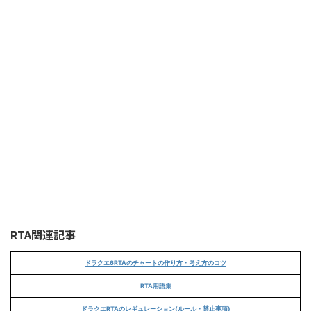
RTA関連記事
ドラクエ6RTAのチャートの作り方・考え方のコツ
RTA用語集
ドラクエRTAのレギュレーション(ルール・禁止事項)