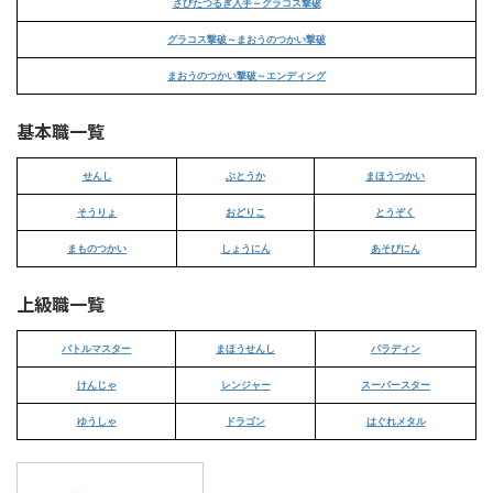
さびたつるぎ入手～グラコス撃破
グラコス撃破～まおうのつかい撃破
まおうのつかい撃破～エンディング
基本職一覧
せんし
ぶとうか
まほうつかい
そうりょ
おどりこ
とうぞく
まものつかい
しょうにん
あそびにん
上級職一覧
バトルマスター
まほうせんし
パラディン
けんじゃ
レンジャー
スーパースター
ゆうしゃ
ドラゴン
はぐれメタル