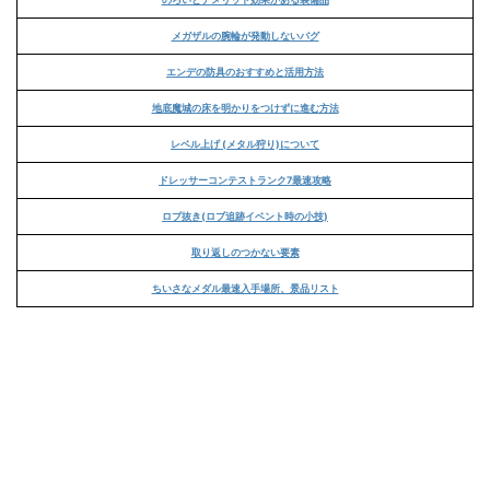
メガザルの腕輪が発動しないバグ
エンデの防具のおすすめと活用方法
地底魔城の床を明かりをつけずに進む方法
レベル上げ (メタル狩り)について
ドレッサーコンテストランク7最速攻略
ロブ抜き(ロブ追跡イベント時の小技)
取り返しのつかない要素
ちいさなメダル最速入手場所、景品リスト