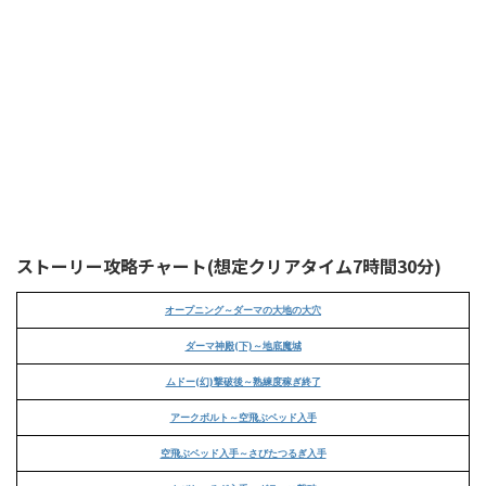
ストーリー攻略チャート(想定クリアタイム7時間30分)
オープニング～ダーマの大地の大穴
ダーマ神殿(下)～地底魔城
ムドー(幻)撃破後～熟練度稼ぎ終了
アークボルト～空飛ぶベッド入手
空飛ぶベッド入手～さびたつるぎ入手