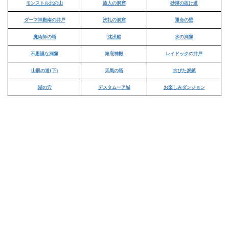
モンストル北の山
旅人の洞窟
砂漠の抜け道
ダーマ神殿南の井戸
洗礼の洞窟
運命の壁
魔術師の塔
沈没船
氷の洞窟
不思議な洞窟
海底神殿
レイドックの井戸
山肌の道(下)
天馬の塔
古びた炭鉱
湖の穴
デスタムーア城
お楽しみダンジョン