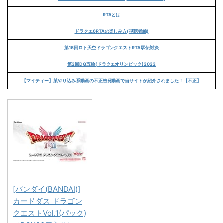
RTAとは
ドラクエ6RTAの楽しみ方(視聴者編)
第16回ロト天空ドラゴンクエストRTA駅伝対決
第2回DQ五輪(ドラクエオリンピック)2022
【マイティー】某やり込み系動画の不正告発動画で当サイトが紹介されました！【不正】
[バンダイ(BANDAI)]
カードダス ドラゴン
クエストVol.1(パック)