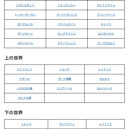
どろにんぎょう
くさったしたい
ホイミスライム
レッサーデーモン
スーパーテンツク
ウインドマージ
ばくだんいわ
スライムナイト
キメイラ
ダークホーン
キングスライム
はぐれメタル
ボストロール
キラーマシン２
ランプのまおう
上の世界
ライフコッド
シエーナ
レイドック
アモール
ダーマ神殿
カルカド
メダル王の城
クリアベール
カルベローナ
ゼニスの城
下の世界
トルッカ
サンマリーノ
レイドック