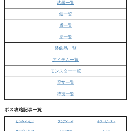
武器一覧
鎧一覧
盾一覧
兜一覧
装飾品一覧
アイテム一覧
モンスター一覧
呪文一覧
特技一覧
ボス攻略記事一覧
とうのへいたい
ブラディーポ
ホラービースト
ポイズンゾンビ
ムドー(幻)
ムドー