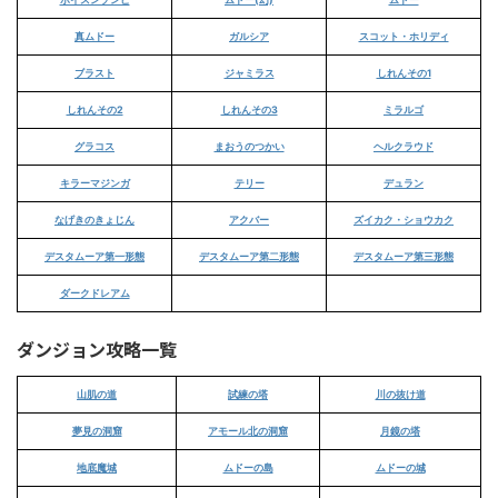
真ムドー
ガルシア
スコット・ホリディ
ブラスト
ジャミラス
しれんその1
しれんその2
しれんその3
ミラルゴ
グラコス
まおうのつかい
ヘルクラウド
キラーマジンガ
テリー
デュラン
なげきのきょじん
アクバー
ズイカク・ショウカク
デスタムーア第一形態
デスタムーア第二形態
デスタムーア第三形態
ダークドレアム
ダンジョン攻略一覧
山肌の道
試練の塔
川の抜け道
夢見の洞窟
アモール北の洞窟
月鏡の塔
地底魔城
ムドーの島
ムドーの城