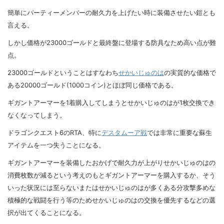
簡単にパーティーメンバーの耐久力を上げたい時に装備させたい鎧とも
言える。
しかし価格が23000ゴールドと最終盤に登場する防具なため高い点が難
点。
23000ゴールドということはすなわち
せかいじゅのは
の実質的な価格で
ある20000ゴールド(1000コイン)とほぼ同じ価格である。
ギガントアーマーを1着購入してしまうとせかいじゅのはが1枚交換でき
なくなってしまう。
ドラゴンクエスト6のRTA、特に
デスタムーア戦
では非常に重要な蘇生
アイテムを一つ失うことになる。
ギガントアーマーを装備したおかげで耐久力が上がりせかいじゅのはの
消費枚数が減るという考えのもとギガントアーマーを購入するか、そう
いった状況には至らないまたはせかいじゅのはが多くある分攻撃多めな
積極的な戦闘を行う等のためせかいじゅのはの交換を優先するなどの選
択が出てくることになる。