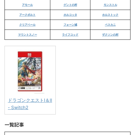
アモール
ゲントの村
モンストル
アークボルト
ホルコッタ
ホルストック
クリアベール
フォーン城
ペスカニ
マウントスノー
ライフコッド
ザクソンの村
ドラゴンクエストI＆II
- Switch2
一覧記事