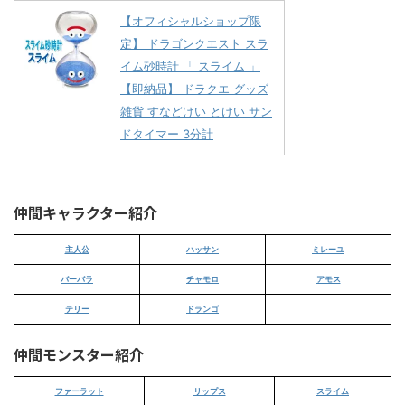
【オフィシャルショップ限
定】 ドラゴンクエスト スラ
イム砂時計 「 スライム 」
【即納品】 ドラクエ グッズ
雑貨 すなどけい とけい サン
ドタイマー 3分計
仲間キャラクター紹介
主人公
ハッサン
ミレーユ
バーバラ
チャモロ
アモス
テリー
ドランゴ
仲間モンスター紹介
ファーラット
リップス
スライム