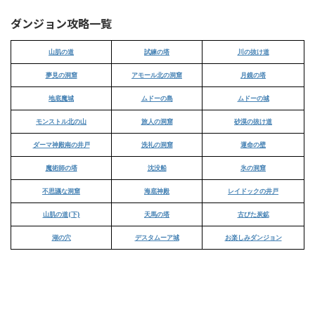
ダンジョン攻略一覧
山肌の道
試練の塔
川の抜け道
夢見の洞窟
アモール北の洞窟
月鏡の塔
地底魔城
ムドーの島
ムドーの城
モンストル北の山
旅人の洞窟
砂漠の抜け道
ダーマ神殿南の井戸
洗礼の洞窟
運命の壁
魔術師の塔
沈没船
氷の洞窟
不思議な洞窟
海底神殿
レイドックの井戸
山肌の道(下)
天馬の塔
古びた炭鉱
湖の穴
デスタムーア城
お楽しみダンジョン