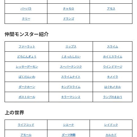
バーバラ
チャモロ
アモス
テリー
ドランゴ
仲間モンスター紹介
ファーラット
リップス
スライム
どろにんぎょう
くさったしたい
ホイミスライム
レッサーデーモン
スーパーテンツク
ウインドマージ
ばくだんいわ
スライムナイト
キメイラ
ダークホーン
キングスライム
はぐれメタル
ボストロール
キラーマシン２
ランプのまおう
上の世界
ライフコッド
シエーナ
レイドック
アモール
ダーマ神殿
カルカド