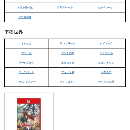
メダル王の城
クリアベール
カルベローナ
ゼニスの城
下の世界
トルッカ
サンマリーノ
レイドック
アモール
ゲントの村
モンストル
アークボルト
ホルコッタ
ホルストック
クリアベール
フォーン城
ペスカニ
マウントスノー
ライフコッド
ザクソンの村