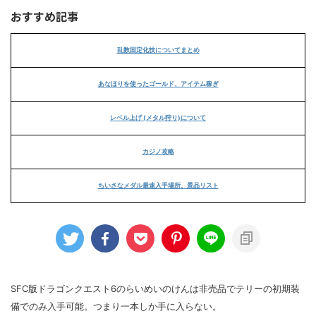
おすすめ記事
乱数固定化技についてまとめ
あなほりを使ったゴールド、アイテム稼ぎ
レベル上げ (メタル狩り)について
カジノ攻略
ちいさなメダル最速入手場所、景品リスト
SFC版ドラゴンクエスト6のらいめいのけんは非売品でテリーの初期装
備でのみ入手可能。つまり一本しか手に入らない。