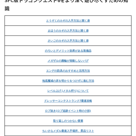
識
とうぞくのカギの入手方法と開く扉
まほうのカギの入手方法と開く扉
さいごのカギの入手方法と開く扉
のろいとデメリット効果がある装備品
メガザルの腕輪が発動しないバグ
エンデの防具のおすすめと活用方法
地底魔城の床を明かりをつけずに進む方法
レベル上げ (メタル狩り)について
ドレッサーコンテストランク7最速攻略
ロブ抜き(ロブ追跡イベント時の小技)
取り返しのつかない要素
ちいさなメダル最速入手場所、景品リスト