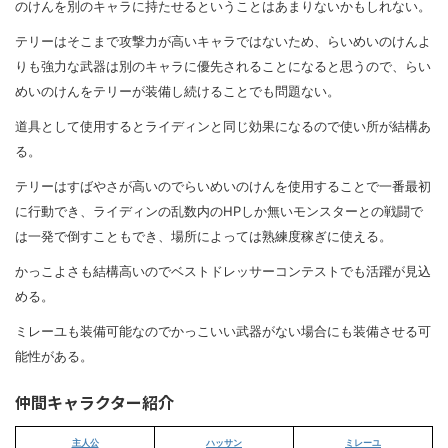
のけんを別のキャラに持たせるということはあまりないかもしれない。
テリーはそこまで攻撃力が高いキャラではないため、らいめいのけんよ
りも強力な武器は別のキャラに優先されることになると思うので、らい
めいのけんをテリーが装備し続けることでも問題ない。
道具として使用するとライディンと同じ効果になるので使い所が結構あ
る。
テリーはすばやさが高いのでらいめいのけんを使用することで一番最初
に行動でき、ライディンの乱数内のHPしか無いモンスターとの戦闘で
は一発で倒すこともでき、場所によっては熟練度稼ぎに使える。
かっこよさも結構高いのでベストドレッサーコンテストでも活躍が見込
める。
ミレーユも装備可能なのでかっこいい武器がない場合にも装備させる可
能性がある。
仲間キャラクター紹介
主人公
ハッサン
ミレーユ