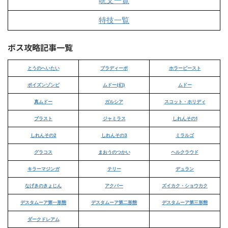
呪文一覧
特技一覧
ボス攻略記事一覧
とうのへいたい
ブラディーポ
ホラービースト
ポイズンゾンビ
ムドー(幻)
ムドー
真ムドー
ガルシア
スコット・ホリディ
ブラスト
ジャミラス
しれんその1
しれんその2
しれんその3
ミラルゴ
グラコス
まおうのつかい
ヘルクラウド
キラーマジンガ
テリー
デュラン
なげきのきょじん
アクバー
ズイカク・ショウカク
デスタムーア第一形態
デスタムーア第二形態
デスタムーア第三形態
ダークドレアム