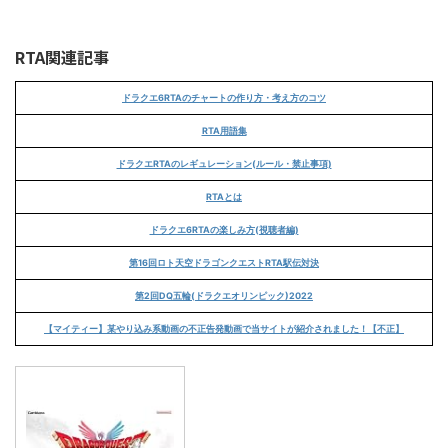
RTA関連記事
ドラクエ6RTAのチャートの作り方・考え方のコツ
RTA用語集
ドラクエRTAのレギュレーション(ルール・禁止事項)
RTAとは
ドラクエ6RTAの楽しみ方(視聴者編)
第16回ロト天空ドラゴンクエストRTA駅伝対決
第2回DQ五輪(ドラクエオリンピック)2022
【マイティー】某やり込み系動画の不正告発動画で当サイトが紹介されました！【不正】