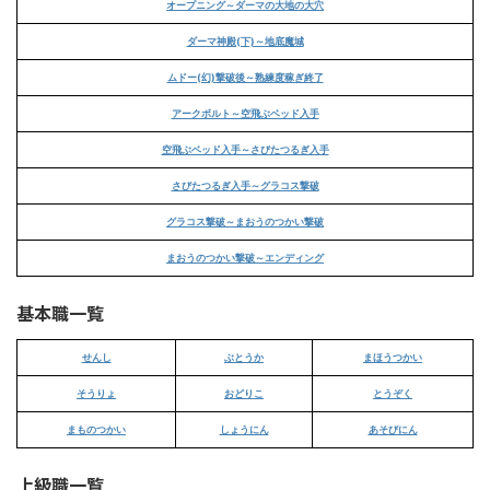
オープニング～ダーマの大地の大穴
ダーマ神殿(下)～地底魔城
ムドー(幻)撃破後～熟練度稼ぎ終了
アークボルト～空飛ぶベッド入手
空飛ぶベッド入手～さびたつるぎ入手
さびたつるぎ入手～グラコス撃破
グラコス撃破～まおうのつかい撃破
まおうのつかい撃破～エンディング
基本職一覧
せんし
ぶとうか
まほうつかい
そうりょ
おどりこ
とうぞく
まものつかい
しょうにん
あそびにん
上級職一覧