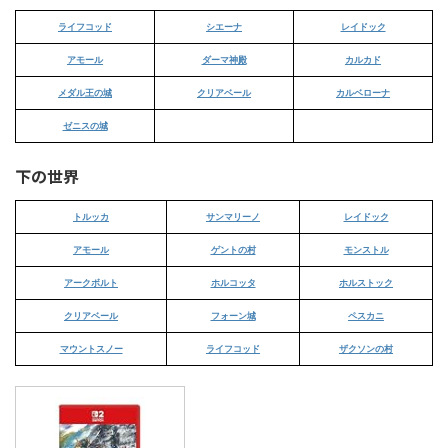
ライフコッド
シエーナ
レイドック
アモール
ダーマ神殿
カルカド
メダル王の城
クリアベール
カルベローナ
ゼニスの城
下の世界
トルッカ
サンマリーノ
レイドック
アモール
ゲントの村
モンストル
アークボルト
ホルコッタ
ホルストック
クリアベール
フォーン城
ペスカニ
マウントスノー
ライフコッド
ザクソンの村