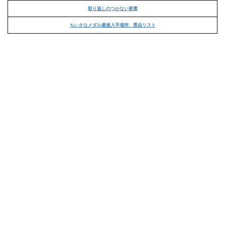
取り返しのつかない要素
ちいさなメダル最速入手場所、景品リスト