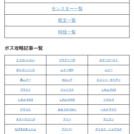
モンスター一覧
呪文一覧
特技一覧
ボス攻略記事一覧
とうのへいたい
ブラディーポ
ホラービースト
ポイズンゾンビ
ムドー(幻)
ムドー
真ムドー
ガルシア
スコット・ホリディ
ブラスト
ジャミラス
しれんその1
しれんその2
しれんその3
ミラルゴ
グラコス
まおうのつかい
ヘルクラウド
キラーマジンガ
テリー
デュラン
なげきのきょじん
アクバー
ズイカク・ショウカク