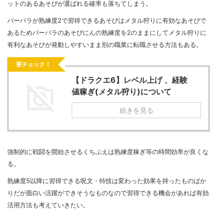
ットのあるあそびが選ばれる確率も落ちてしまう。
バーバラが熟練度2で習得できるあそびはメタル狩りに有効なあそびで
あるためバーバラのあそびにんの熟練度を2のままにしてメタル狩りに
有利なあそびが発動しやすいまま別の職業に転職させる方法もある。
要チェック！
【ドラクエ6】レベル上げ 、経験
値稼ぎ(メタル狩り)について
続きを見る
強制的に戦闘を開始させるくちぶえは熟練度稼ぎ等の時間効率が良くな
る。
熟練度5以降に習得できる呪文・特技は変わった効果を持ったものばか
りだが面白い活躍ができそうなものなので習得できる機会があれば有効
活用方法も考えていきたい。