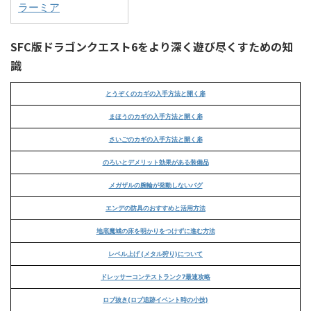
ラーミア
SFC版ドラゴンクエスト6をより深く遊び尽くすための知
識
とうぞくのカギの入手方法と開く扉
まほうのカギの入手方法と開く扉
さいごのカギの入手方法と開く扉
のろいとデメリット効果がある装備品
メガザルの腕輪が発動しないバグ
エンデの防具のおすすめと活用方法
地底魔城の床を明かりをつけずに進む方法
レベル上げ (メタル狩り)について
ドレッサーコンテストランク7最速攻略
ロブ抜き(ロブ追跡イベント時の小技)