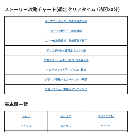
ストーリー攻略チャート(想定クリアタイム7時間30分)
オープニング～ダーマの大地の大穴
ダーマ神殿(下)～地底魔城
ムドー(幻)撃破後～熟練度稼ぎ終了
アークボルト～空飛ぶベッド入手
空飛ぶベッド入手～さびたつるぎ入手
さびたつるぎ入手～グラコス撃破
グラコス撃破～まおうのつかい撃破
まおうのつかい撃破～エンディング
基本職一覧
せんし
ぶとうか
まほうつかい
そうりょ
おどりこ
とうぞく