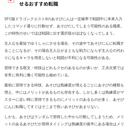
せるおすすめ転職
SFC版ドラゴンクエスト6のあそびにんは一定確率で戦闘中に本来入力
したコマンド通りに行動せず、あそびだしてしまう可能性のある職業。
この特性のせいでほぼ戦闘に出す選択肢がほぼなくなってしまう。
主人公を最短でゆうしゃにさせる場合、その途中であそびにんに転職す
ることになるが、その場合主人公がまともな戦力にならず主人公の代わ
りになるキャラを用意しないと戦闘が不利になる可能性がある。
習得できる呪文・特技はどれもクセのあるものが多いが、工夫次第では
非常に有利に働く可能性も秘めている。
最初に習得できる特技、あそびは熟練度が増えるごとにあそびの種類も
増え、中にはメリットがあるものも存在する。しかし多くは熟練度がマ
スターに近い時に習得できるものにメリットのあるものが多く、あそび
にんに転職してすぐはそこまで良いあそびがあまりない。
しかも、あそびはランダムで習得した中から行動してしまうため、メリ
ットのあるあそびだが習得タイミングは熟練度の後半にある場合はメリ