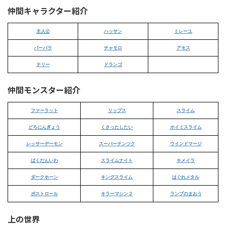
仲間キャラクター紹介
主人公
ハッサン
ミレーユ
バーバラ
チャモロ
アモス
テリー
ドランゴ
仲間モンスター紹介
ファーラット
リップス
スライム
どろにんぎょう
くさったしたい
ホイミスライム
レッサーデーモン
スーパーテンツク
ウインドマージ
ばくだんいわ
スライムナイト
キメイラ
ダークホーン
キングスライム
はぐれメタル
ボストロール
キラーマシン２
ランプのまおう
上の世界