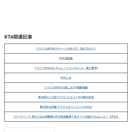
RTA関連記事
ドラクエ6RTAのチャートの作り方・考え方のコツ
RTA用語集
ドラクエRTAのレギュレーション(ルール・禁止事項)
RTAとは
ドラクエ6RTAの楽しみ方(視聴者編)
第16回ロト天空ドラゴンクエストRTA駅伝対決
第2回DQ五輪(ドラクエオリンピック)2022
【マイティー】某やり込み系動画の不正告発動画で当サイトが紹介されました！【不正】