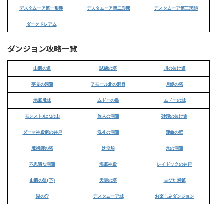
デスタムーア第一形態
デスタムーア第二形態
デスタムーア第三形態
ダークドレアム
ダンジョン攻略一覧
山肌の道
試練の塔
川の抜け道
夢見の洞窟
アモール北の洞窟
月鏡の塔
地底魔城
ムドーの島
ムドーの城
モンストル北の山
旅人の洞窟
砂漠の抜け道
ダーマ神殿南の井戸
洗礼の洞窟
運命の壁
魔術師の塔
沈没船
氷の洞窟
不思議な洞窟
海底神殿
レイドックの井戸
山肌の道(下)
天馬の塔
古びた炭鉱
湖の穴
デスタムーア城
お楽しみダンジョン