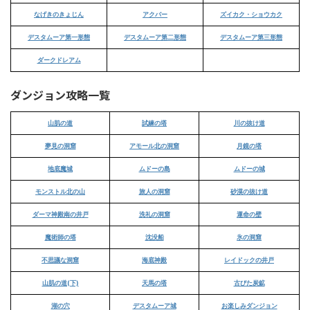
なげきのきょじん
アクバー
ズイカク・ショウカク
デスタムーア第一形態
デスタムーア第二形態
デスタムーア第三形態
ダークドレアム
ダンジョン攻略一覧
山肌の道
試練の塔
川の抜け道
夢見の洞窟
アモール北の洞窟
月鏡の塔
地底魔城
ムドーの島
ムドーの城
モンストル北の山
旅人の洞窟
砂漠の抜け道
ダーマ神殿南の井戸
洗礼の洞窟
運命の壁
魔術師の塔
沈没船
氷の洞窟
不思議な洞窟
海底神殿
レイドックの井戸
山肌の道(下)
天馬の塔
古びた炭鉱
湖の穴
デスタムーア城
お楽しみダンジョン