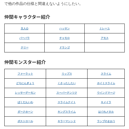
で他の作品の仕様と間違えないようにしたい。
仲間キャラクター紹介
主人公
ハッサン
ミレーユ
バーバラ
チャモロ
アモス
テリー
ドランゴ
仲間モンスター紹介
ファーラット
リップス
スライム
どろにんぎょう
くさったしたい
ホイミスライム
レッサーデーモン
スーパーテンツク
ウインドマージ
ばくだんいわ
スライムナイト
キメイラ
ダークホーン
キングスライム
はぐれメタル
ボストロール
キラーマシン２
ランプのまおう