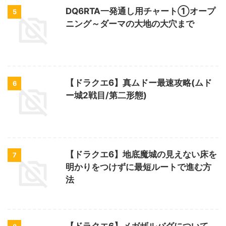
DQ6RTA一発通し用チャート①オープ
5
ニング～ダーマの大地の大穴まで
【ドラクエ6】真ムドー最速攻略(ムド
6
ー城2戦目/第二形態)
【ドラクエ6】地底魔城の見えない床を
7
明かりをつけずに最短ルートで進む方
法
【ドラクエ6】メガザルバグについて