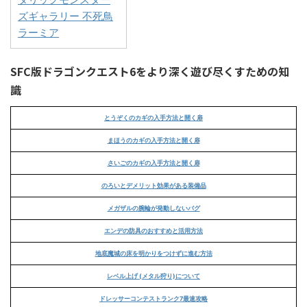
ズギャラリー 不死鳥
ラーミア
SFC版ドラゴンクエスト6をより深く遊び尽くすための知
識
とうぞくのカギの入手方法と開く扉
まほうのカギの入手方法と開く扉
さいごのカギの入手方法と開く扉
のろいとデメリット効果がある装備品
メガザルの腕輪が発動しないバグ
エンデの防具のおすすめと活用方法
地底魔城の床を明かりをつけずに進む方法
レベル上げ (メタル狩り)について
ドレッサーコンテストランク7最速攻略