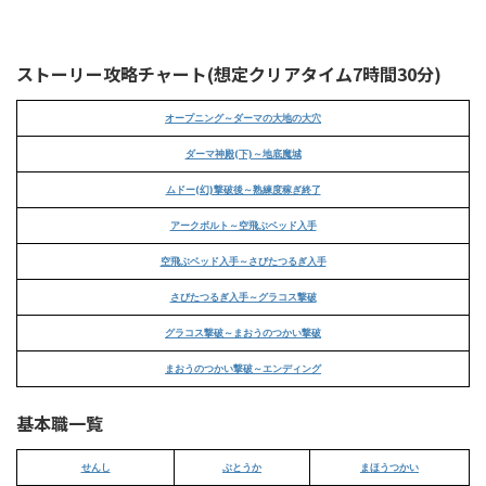
ストーリー攻略チャート(想定クリアタイム7時間30分)
オープニング～ダーマの大地の大穴
ダーマ神殿(下)～地底魔城
ムドー(幻)撃破後～熟練度稼ぎ終了
アークボルト～空飛ぶベッド入手
空飛ぶベッド入手～さびたつるぎ入手
さびたつるぎ入手～グラコス撃破
グラコス撃破～まおうのつかい撃破
まおうのつかい撃破～エンディング
基本職一覧
せんし
ぶとうか
まほうつかい