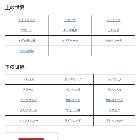
上の世界
ライフコッド
シエーナ
レイドック
アモール
ダーマ神殿
カルカド
メダル王の城
クリアベール
カルベローナ
ゼニスの城
下の世界
トルッカ
サンマリーノ
レイドック
アモール
ゲントの村
モンストル
アークボルト
ホルコッタ
ホルストック
クリアベール
フォーン城
ペスカニ
マウントスノー
ライフコッド
ザクソンの村