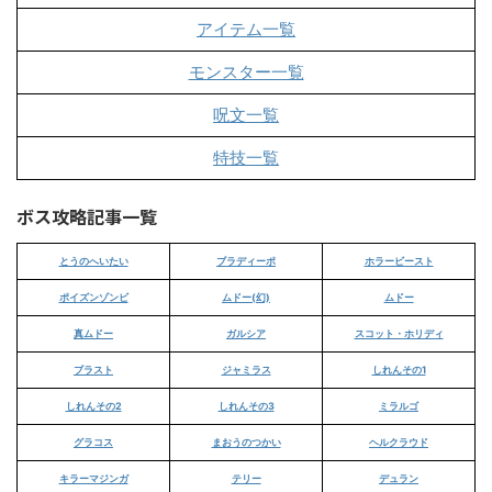
アイテム一覧
モンスター一覧
呪文一覧
特技一覧
ボス攻略記事一覧
とうのへいたい
ブラディーポ
ホラービースト
ポイズンゾンビ
ムドー(幻)
ムドー
真ムドー
ガルシア
スコット・ホリディ
ブラスト
ジャミラス
しれんその1
しれんその2
しれんその3
ミラルゴ
グラコス
まおうのつかい
ヘルクラウド
キラーマジンガ
テリー
デュラン