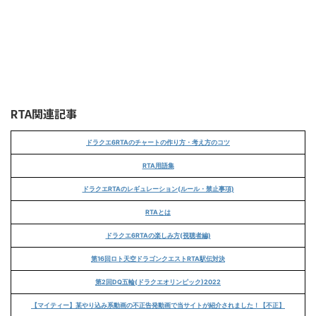
RTA関連記事
ドラクエ6RTAのチャートの作り方・考え方のコツ
RTA用語集
ドラクエRTAのレギュレーション(ルール・禁止事項)
RTAとは
ドラクエ6RTAの楽しみ方(視聴者編)
第16回ロト天空ドラゴンクエストRTA駅伝対決
第2回DQ五輪(ドラクエオリンピック)2022
【マイティー】某やり込み系動画の不正告発動画で当サイトが紹介されました！【不正】