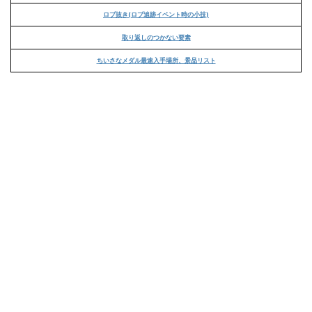
ロブ抜き(ロブ追跡イベント時の小技)
取り返しのつかない要素
ちいさなメダル最速入手場所、景品リスト