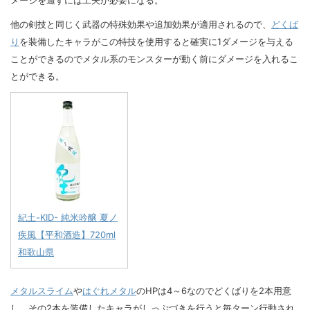
他の剣技と同じく武器の特殊効果や追加効果が適用されるので、
どくば
り
を装備したキャラがこの特技を使用すると確実に1ダメージを与える
ことができるのでメタル系のモンスターが動く前にダメージを入れるこ
とができる。
紀土-KID- 純米吟醸 夏ノ
疾風【平和酒造】720ml
和歌山県
メタルスライム
や
はぐれメタル
のHPは4～6なのでどくばりを2本用意
し、その2本を装備したキャラがしっぷづきを行うと毎ターン行動され