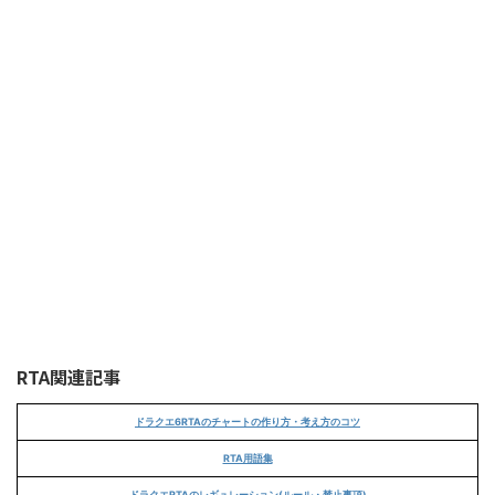
RTA関連記事
ドラクエ6RTAのチャートの作り方・考え方のコツ
RTA用語集
ドラクエRTAのレギュレーション(ルール・禁止事項)