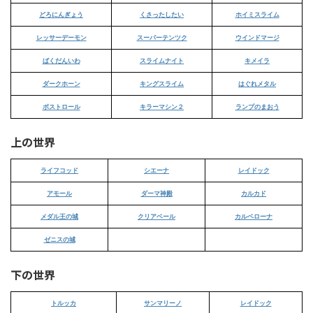
どろにんぎょう
くさったしたい
ホイミスライム
レッサーデーモン
スーパーテンツク
ウインドマージ
ばくだんいわ
スライムナイト
キメイラ
ダークホーン
キングスライム
はぐれメタル
ボストロール
キラーマシン２
ランプのまおう
上の世界
ライフコッド
シエーナ
レイドック
アモール
ダーマ神殿
カルカド
メダル王の城
クリアベール
カルベローナ
ゼニスの城
下の世界
トルッカ
サンマリーノ
レイドック