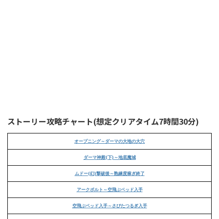
ストーリー攻略チャート(想定クリアタイム7時間30分)
オープニング～ダーマの大地の大穴
ダーマ神殿(下)～地底魔城
ムドー(幻)撃破後～熟練度稼ぎ終了
アークボルト～空飛ぶベッド入手
空飛ぶベッド入手～さびたつるぎ入手