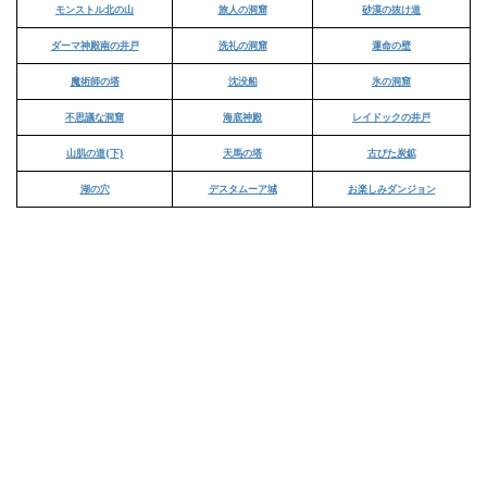
モンストル北の山
旅人の洞窟
砂漠の抜け道
ダーマ神殿南の井戸
洗礼の洞窟
運命の壁
魔術師の塔
沈没船
氷の洞窟
不思議な洞窟
海底神殿
レイドックの井戸
山肌の道(下)
天馬の塔
古びた炭鉱
湖の穴
デスタムーア城
お楽しみダンジョン