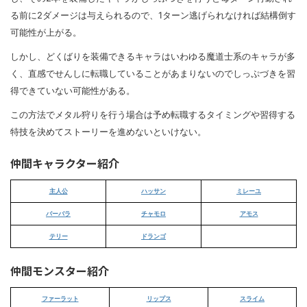
る前に2ダメージは与えられるので、1ターン逃げられなければ結構倒す
可能性が上がる。
しかし、どくばりを装備できるキャラはいわゆる魔道士系のキャラが多
く、直感でせんしに転職していることがあまりないのでしっぷづきを習
得できていない可能性がある。
この方法でメタル狩りを行う場合は予め転職するタイミングや習得する
特技を決めてストーリーを進めないといけない。
仲間キャラクター紹介
主人公
ハッサン
ミレーユ
バーバラ
チャモロ
アモス
テリー
ドランゴ
仲間モンスター紹介
ファーラット
リップス
スライム