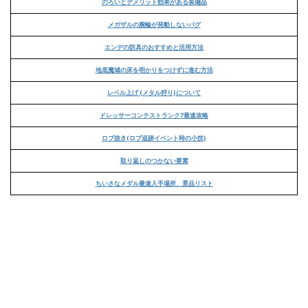
のろいとデメリット効果がある装備品
メガザルの腕輪が発動しないバグ
エンデの防具のおすすめと活用方法
地底魔城の床を明かりをつけずに進む方法
レベル上げ (メタル狩り)について
ドレッサーコンテストランク7最速攻略
ロブ抜き(ロブ追跡イベント時の小技)
取り返しのつかない要素
ちいさなメダル最速入手場所、景品リスト