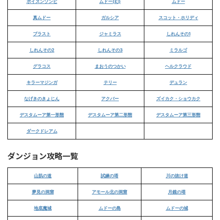
ポイズンゾンビ
ムドー(幻)
ムドー
真ムドー
ガルシア
スコット・ホリディ
ブラスト
ジャミラス
しれんその1
しれんその2
しれんその3
ミラルゴ
グラコス
まおうのつかい
ヘルクラウド
キラーマジンガ
テリー
デュラン
なげきのきょじん
アクバー
ズイカク・ショウカク
デスタムーア第一形態
デスタムーア第二形態
デスタムーア第三形態
ダークドレアム
ダンジョン攻略一覧
山肌の道
試練の塔
川の抜け道
夢見の洞窟
アモール北の洞窟
月鏡の塔
地底魔城
ムドーの島
ムドーの城