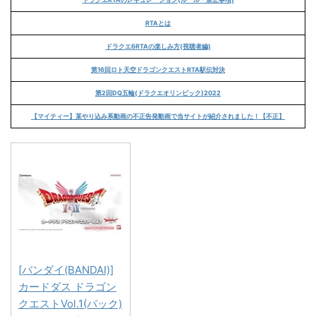
RTAとは
ドラクエ6RTAの楽しみ方(視聴者編)
第16回ロト天空ドラゴンクエストRTA駅伝対決
第2回DQ五輪(ドラクエオリンピック)2022
【マイティー】某やり込み系動画の不正告発動画で当サイトが紹介されました！【不正】
[バンダイ(BANDAI)]
カードダス ドラゴン
クエストVol.1(パック)