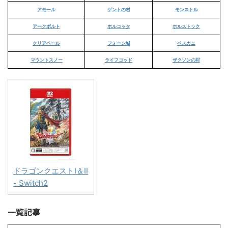
アモール
ゲントの村
モンストル
アークボルト
ホルコッタ
ホルストック
クリアベール
フォーン城
ペスカニ
マウントスノー
ライフコッド
ザクソンの村
ドラゴンクエストI＆II
- Switch2
一覧記事