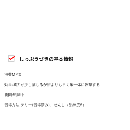
しっぷうづきの基本情報
消費MP:0
効果:威力が少し落ちるが誰よりも早く敵一体に攻撃する
範囲:戦闘中
習得方法:テリー(習得済み)、せんし（熟練度5）