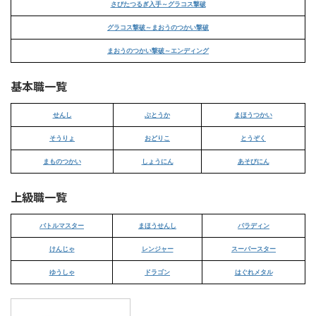
さびたつるぎ入手～グラコス撃破
グラコス撃破～まおうのつかい撃破
まおうのつかい撃破～エンディング
基本職一覧
せんし
ぶとうか
まほうつかい
そうりょ
おどりこ
とうぞく
まものつかい
しょうにん
あそびにん
上級職一覧
バトルマスター
まほうせんし
パラディン
けんじゃ
レンジャー
スーパースター
ゆうしゃ
ドラゴン
はぐれメタル