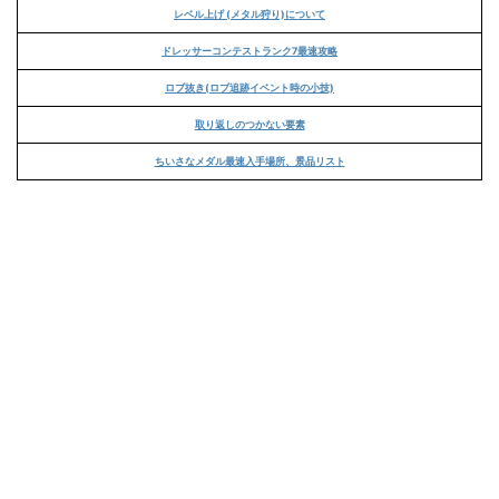
レベル上げ (メタル狩り)について
ドレッサーコンテストランク7最速攻略
ロブ抜き(ロブ追跡イベント時の小技)
取り返しのつかない要素
ちいさなメダル最速入手場所、景品リスト