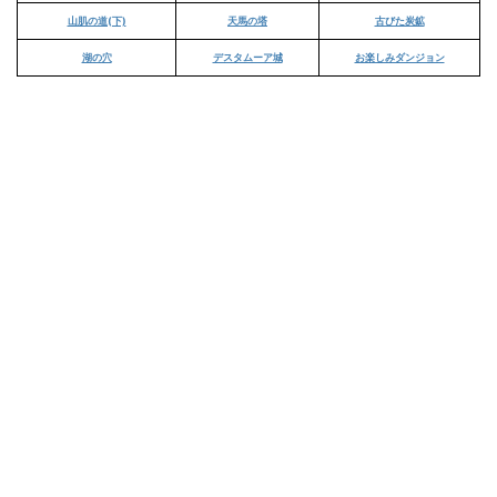
山肌の道(下)
天馬の塔
古びた炭鉱
湖の穴
デスタムーア城
お楽しみダンジョン