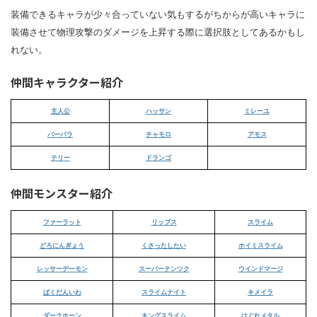
装備できるキャラが少々合っていない気もするがちからが高いキャラに
装備させて物理攻撃のダメージを上昇する際に選択肢としてあるかもし
れない。
仲間キャラクター紹介
主人公
ハッサン
ミレーユ
バーバラ
チャモロ
アモス
テリー
ドランゴ
仲間モンスター紹介
ファーラット
リップス
スライム
どろにんぎょう
くさったしたい
ホイミスライム
レッサーデーモン
スーパーテンツク
ウインドマージ
ばくだんいわ
スライムナイト
キメイラ
ダークホーン
キングスライム
はぐれメタル