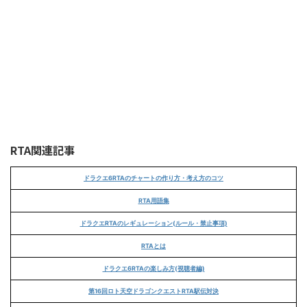
RTA関連記事
ドラクエ6RTAのチャートの作り方・考え方のコツ
RTA用語集
ドラクエRTAのレギュレーション(ルール・禁止事項)
RTAとは
ドラクエ6RTAの楽しみ方(視聴者編)
第16回ロト天空ドラゴンクエストRTA駅伝対決