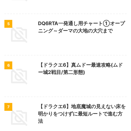
DQ6RTA一発通し用チャート①オープ
5
ニング～ダーマの大地の大穴まで
【ドラクエ6】真ムドー最速攻略(ムド
6
ー城2戦目/第二形態)
【ドラクエ6】地底魔城の見えない床を
7
明かりをつけずに最短ルートで進む方
法