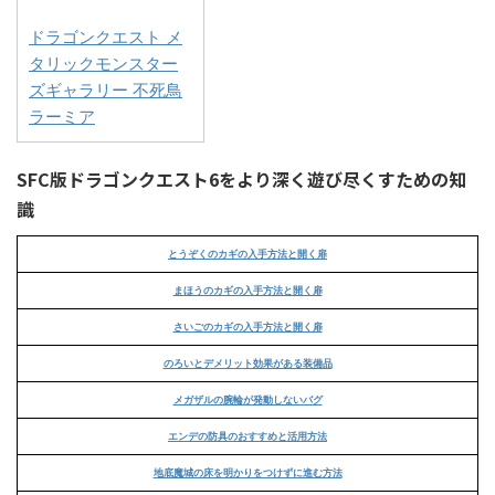
ドラゴンクエスト メ
タリックモンスター
ズギャラリー 不死鳥
ラーミア
SFC版ドラゴンクエスト6をより深く遊び尽くすための知
識
とうぞくのカギの入手方法と開く扉
まほうのカギの入手方法と開く扉
さいごのカギの入手方法と開く扉
のろいとデメリット効果がある装備品
メガザルの腕輪が発動しないバグ
エンデの防具のおすすめと活用方法
地底魔城の床を明かりをつけずに進む方法