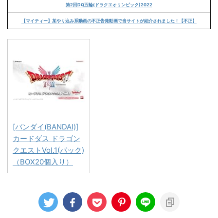
第2回DQ五輪(ドラクエオリンピック)2022
【マイティー】某やり込み系動画の不正告発動画で当サイトが紹介されました！【不正】
[バンダイ(BANDAI)]
カードダス ドラゴン
クエストVol.1(パック)
（BOX20個入り）