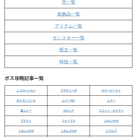
兜一覧
装飾品一覧
アイテム一覧
モンスター一覧
呪文一覧
特技一覧
ボス攻略記事一覧
とうのへいたい
ブラディーポ
ホラービースト
ポイズンゾンビ
ムドー(幻)
ムドー
真ムドー
ガルシア
スコット・ホリディ
ブラスト
ジャミラス
しれんその1
しれんその2
しれんその3
ミラルゴ