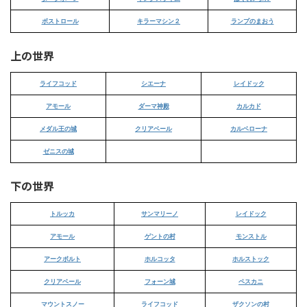
ボストロール
キラーマシン２
ランプのまおう
上の世界
ライフコッド
シエーナ
レイドック
アモール
ダーマ神殿
カルカド
メダル王の城
クリアベール
カルベローナ
ゼニスの城
下の世界
トルッカ
サンマリーノ
レイドック
アモール
ゲントの村
モンストル
アークボルト
ホルコッタ
ホルストック
クリアベール
フォーン城
ペスカニ
マウントスノー
ライフコッド
ザクソンの村