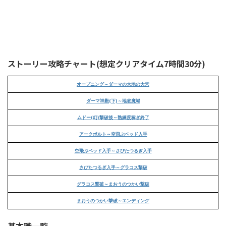
ストーリー攻略チャート(想定クリアタイム7時間30分)
オープニング～ダーマの大地の大穴
ダーマ神殿(下)～地底魔城
ムドー(幻)撃破後～熟練度稼ぎ終了
アークボルト～空飛ぶベッド入手
空飛ぶベッド入手～さびたつるぎ入手
さびたつるぎ入手～グラコス撃破
グラコス撃破～まおうのつかい撃破
まおうのつかい撃破～エンディング
基本職一覧