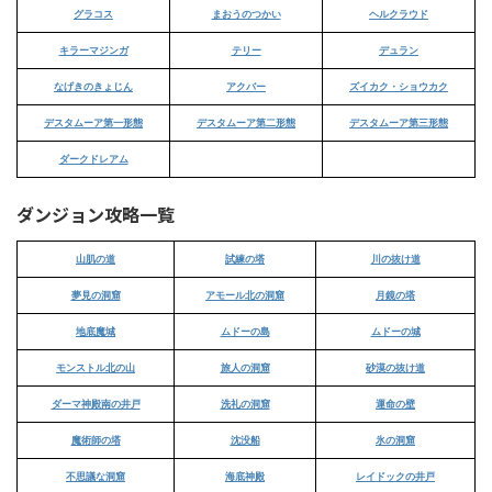
グラコス
まおうのつかい
ヘルクラウド
キラーマジンガ
テリー
デュラン
なげきのきょじん
アクバー
ズイカク・ショウカク
デスタムーア第一形態
デスタムーア第二形態
デスタムーア第三形態
ダークドレアム
ダンジョン攻略一覧
山肌の道
試練の塔
川の抜け道
夢見の洞窟
アモール北の洞窟
月鏡の塔
地底魔城
ムドーの島
ムドーの城
モンストル北の山
旅人の洞窟
砂漠の抜け道
ダーマ神殿南の井戸
洗礼の洞窟
運命の壁
魔術師の塔
沈没船
氷の洞窟
不思議な洞窟
海底神殿
レイドックの井戸