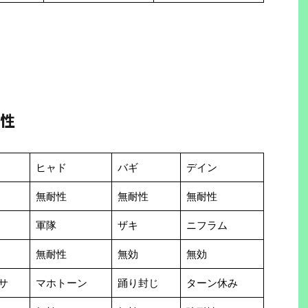
性
ヒャド
バギ
デイン
無耐性
無耐性
無耐性
軍隊
ザキ
ニフラム
無耐性
無効
無効
サ
マホトーン
踊り封じ
ターン休み