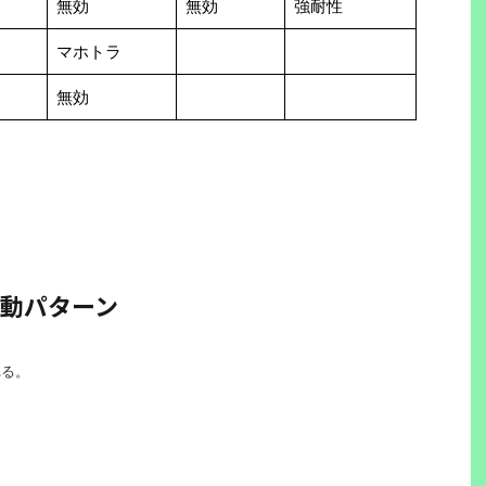
無効
無効
強耐性
マホトラ
無効
動パターン
れる。