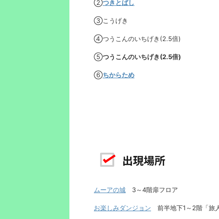
②
つきとばし
③こうげき
④つうこんのいちげき(2.5倍)
⑤
つうこんのいちげき(2.5倍)
⑥
ちからため
出現場所
ムーアの城
3～4階扉フロア
お楽しみダンジョン
前半地下1～2階「旅