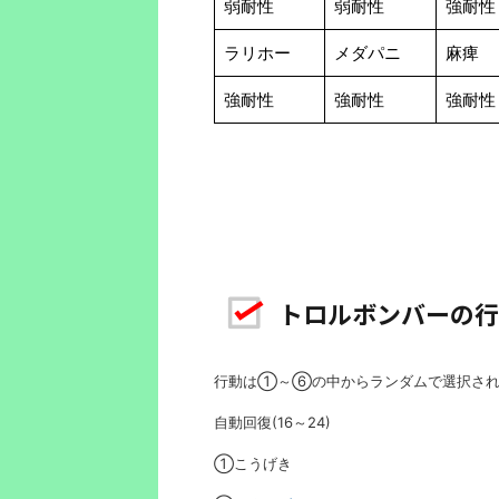
弱耐性
弱耐性
強耐性
ラリホー
メダパニ
麻痺
強耐性
強耐性
強耐性
トロルボンバーの行
行動は①～⑥の中からランダムで選択さ
自動回復(16～24)
①こうげき