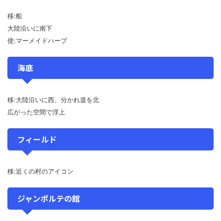
移:船
大陸沿いに南下
使:マーメイドハープ
海底
移:大陸沿いに西、分かれ道を北
広がった空間で浮上
フィールド
移:近くの村のアイコン
ジャンポルテの館