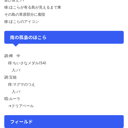
移:ほこらが有る島が見えるまで東
その島の草原部分に着陸
移:ほこらのアイコン
南の孤島のほこら
調:樽 中
得:ちいさなメダル(54)
入:バ
調:宝箱
得:マグマのつえ
入:バ
唱:ルーラ
→クリアベール
フィールド