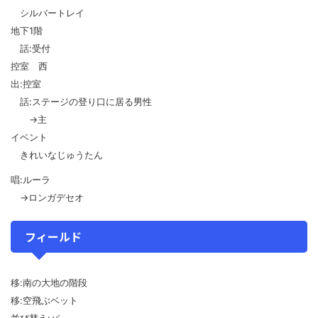
シルバートレイ
地下1階
話:受付
控室 西
出:控室
話:ステージの登り口に居る男性
→主
イベント
きれいなじゅうたん
唱:ルーラ
→ロンガデセオ
フィールド
移:南の大地の階段
移:空飛ぶベット
並び替え:バ