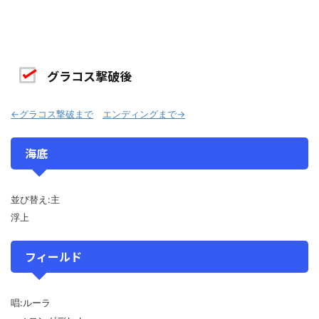
グラコス撃破後
←グラコス撃破まで
エンディングまで→
海底
並び替え:主
浮上
フィールド
唱:ルーラ