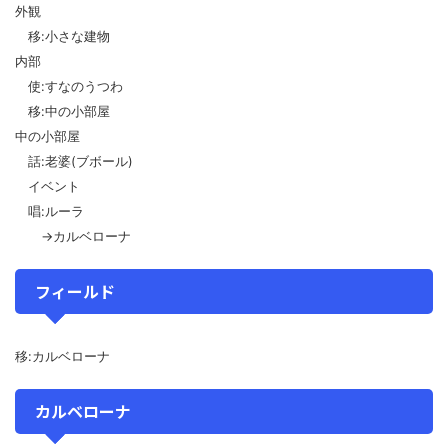
外観
移:小さな建物
内部
使:すなのうつわ
移:中の小部屋
中の小部屋
話:老婆(ブボール)
イベント
唱:ルーラ
→カルベローナ
フィールド
移:カルベローナ
カルベローナ