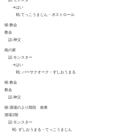
→はい
戦:てっこうまじん・ボストロール
移:教会
教会
話:神父
南の家
話:モンスター
→はい
戦: バーサクオーク・ずしおうまる
移:教会
教会
話:神父
移:酒場の上り階段 南東
酒場2階
話:モンスター
戦: ずしおうまる・てっこうまじん