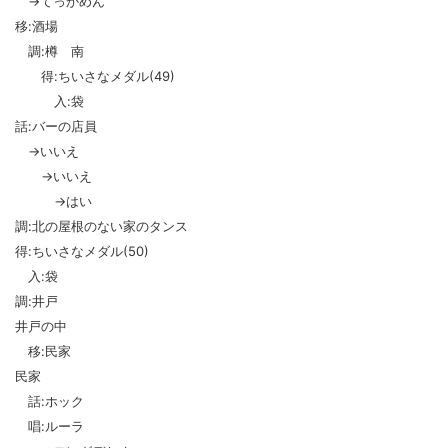
→てっかめん
移:酒場
調:樽 南
得:ちいさなメダル(49)
入:袋
話:バーの店員
→いいえ
→いいえ
→はい
調:北の屋根のない家のタンス
得:ちいさなメダル(50)
入:袋
調:井戸
井戸の中
移:民家
民家
話:ホック
唱:ルーラ