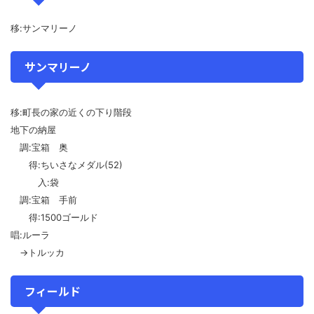
移:サンマリーノ
サンマリーノ
移:町長の家の近くの下り階段
地下の納屋
調:宝箱 奥
得:ちいさなメダル(52)
入:袋
調:宝箱 手前
得:1500ゴールド
唱:ルーラ
→トルッカ
フィールド