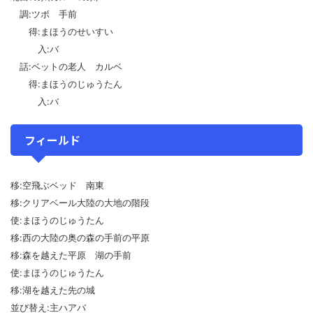
調:ツボ 手前
得:まほうのせいすい
入:バ
話:ベットの老人 カルベ
得:まほうのじゅうたん
入:バ
フィールド
移:空飛ぶベッド 南東
移:クリアベール大陸の大地の階段
使:まほうのじゅうたん
移:西の大陸の奥の森の手前の平原
移:森を越えた平原 湖の手前
使:まほうのじゅうたん
移:湖を越えた先の城
並び替え:主ハアバ