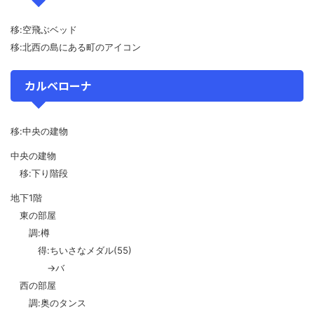
移:空飛ぶベッド
移:北西の島にある町のアイコン
カルベローナ
移:中央の建物
中央の建物
移:下り階段
地下1階
東の部屋
調:樽
得:ちいさなメダル(55)
→バ
西の部屋
調:奥のタンス