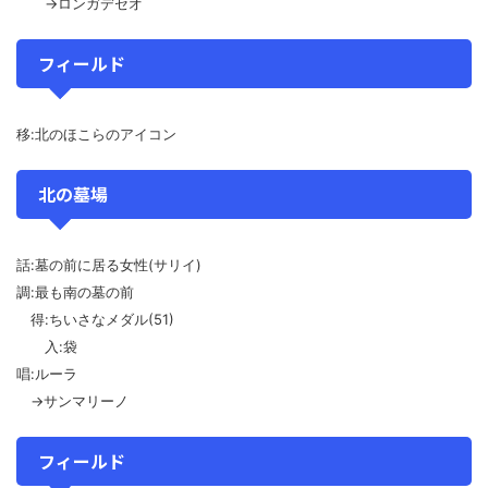
→ロンガデセオ
フィールド
移:北のほこらのアイコン
北の墓場
話:墓の前に居る女性(サリイ)
調:最も南の墓の前
得:ちいさなメダル(51)
入:袋
唱:ルーラ
→サンマリーノ
フィールド