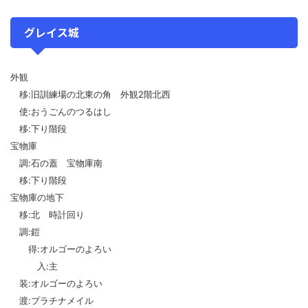
グレイス城
外観
移:旧訓練場の北東の角 外観2階北西
使:おうごんのつるはし
移:下り階段
宝物庫
調:石の蓋 宝物庫南
移:下り階段
宝物庫の地下
移:北 時計回り
調:鎧
得:オルゴーのよろい
入:主
装:オルゴーのよろい
渡:プラチナメイル