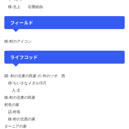
移:北上 石畳経由
フィールド
移:村のアイコン
ライフコッド
調: 村の北東の民家 の 外のツボ 西
得:ちいさなメダル(57)
入:主
移:村の北東の民家
村長の家
話:村長
移:村の北西の家
ターニアの家