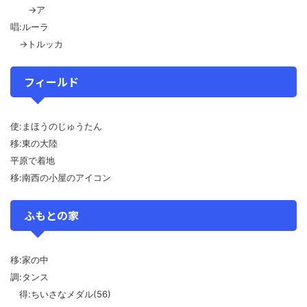
→ア
唱:ルーラ
→トルッカ
フィールド
使:まほうのじゅうたん
移:東の大陸
平原で着地
移:南西の小屋のアイコン
ふもとの家
移:家の中
調:タンス
得:ちいさなメダル(56)