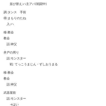
並び替え:ハ主アバ(戦闘中)
調:タンス 手前
得:まもりのたね
入:ハ
移:教会
教会
話:神父
井戸の周り
話:モンスター
戦: てっこうまじん・ずしおうまる
移:教会
教会
話:神父
武器屋前
話:モンスター
→はい