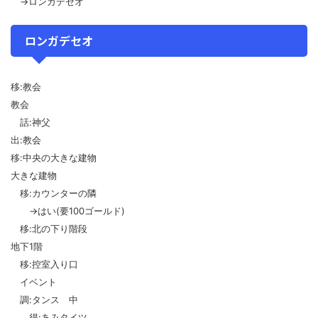
→ロンガデセオ
ロンガデセオ
移:教会
教会
話:神父
出:教会
移:中央の大きな建物
大きな建物
移:カウンターの隣
→はい(要100ゴールド)
移:北の下り階段
地下1階
移:控室入り口
イベント
調:タンス 中
得:あみタイツ