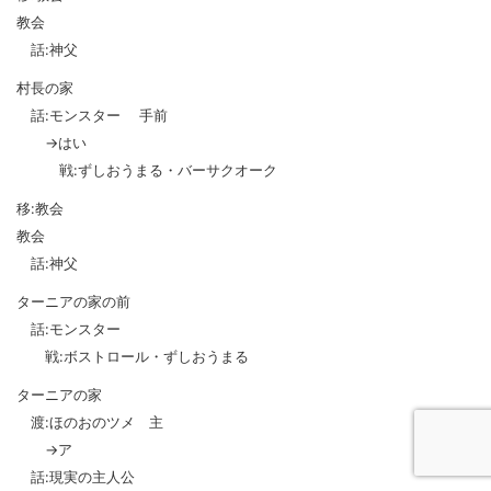
教会
話:神父
村長の家
話:モンスター 手前
→はい
戦:ずしおうまる・バーサクオーク
移:教会
教会
話:神父
ターニアの家の前
話:モンスター
戦:ボストロール・ずしおうまる
ターニアの家
渡:ほのおのツメ 主
→ア
話:現実の主人公