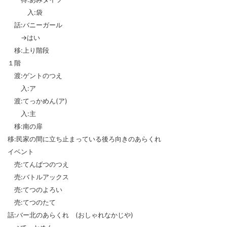
入:袋
話:バニーガール
→はい
移:上り階段
１階
渡:ゲントのつえ
入:ア
渡:てっかめん(ア)
入:主
移:南の扉
移:民家の間に立ち止まっている後ろ向きのあらくれ
イベント
売:てんばつのつえ
売:バトルアックス
売:てつのよろい
売:てつのたて
話:バー北のあらくれ (おしゃれなかじや)