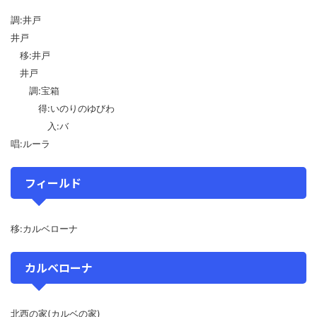
調:井戸
井戸
移:井戸
井戸
調:宝箱
得:いのりのゆびわ
入:バ
唱:ルーラ
フィールド
移:カルベローナ
カルベローナ
北西の家(カルベの家)