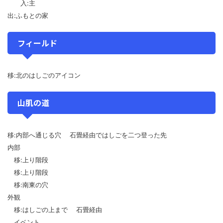
入:主
出:ふもとの家
フィールド
移:北のはしごのアイコン
山肌の道
移:内部へ通じる穴 石畳経由ではしごを二つ登った先
内部
移:上り階段
移:上り階段
移:南東の穴
外観
移:はしごの上まで 石畳経由
イベント