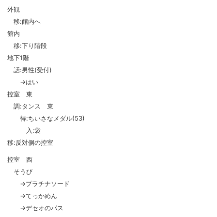
外観
移:館内へ
館内
移:下り階段
地下1階
話:男性(受付)
→はい
控室 東
調:タンス 東
得:ちいさなメダル(53)
入:袋
移:反対側の控室
控室 西
そうび
→プラチナソード
→てっかめん
→デセオのパス