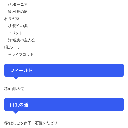
話:ターニア
移:村長の家
村長の家
移:衝立の奥
イベント
話:現実の主人公
唱:ルーラ
→ライフコッド
フィールド
移:山肌の道
山肌の道
移:はしごを南下 石畳をたどり