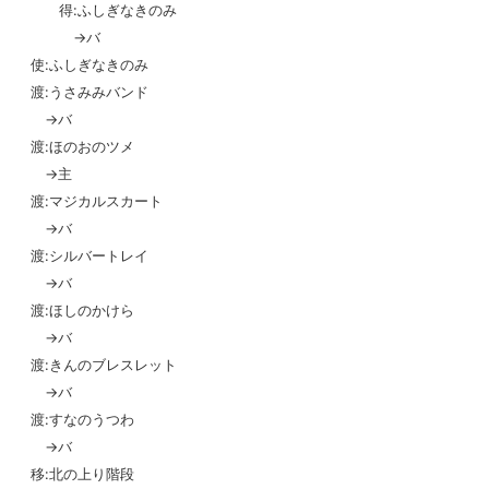
得:ふしぎなきのみ
→バ
使:ふしぎなきのみ
渡:うさみみバンド
→バ
渡:ほのおのツメ
→主
渡:マジカルスカート
→バ
渡:シルバートレイ
→バ
渡:ほしのかけら
→バ
渡:きんのブレスレット
→バ
渡:すなのうつわ
→バ
移:北の上り階段