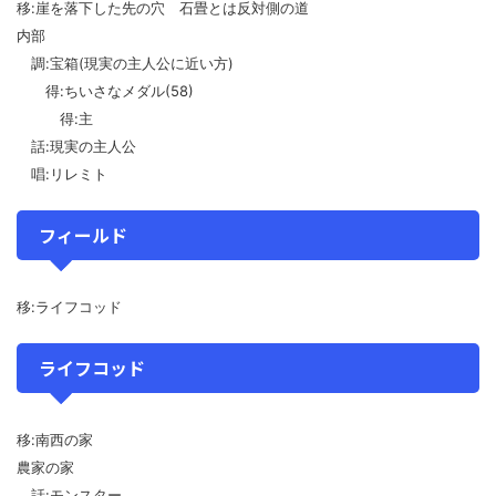
移:崖を落下した先の穴 石畳とは反対側の道
内部
調:宝箱(現実の主人公に近い方)
得:ちいさなメダル(58)
得:主
話:現実の主人公
唱:リレミト
フィールド
移:ライフコッド
ライフコッド
移:南西の家
農家の家
話:モンスター